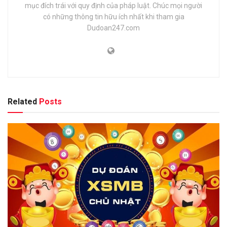
mục đích trái với quy định của pháp luật. Chúc mọi người
có những thông tin hữu ích nhất khi tham gia
Dudoan247.com
Related
Posts