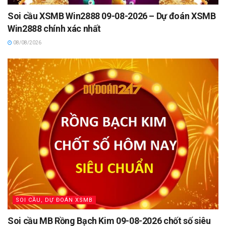
Soi cầu XSMB Win2888 09-08-2026 – Dự đoán XSMB
Win2888 chính xác nhất
08/08/2026
SOI CẦU, DỰ ĐOÁN XSMB
Soi cầu MB Rồng Bạch Kim 09-08-2026 chốt số siêu