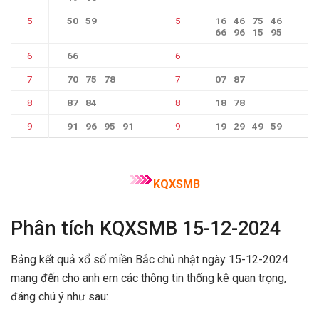
5
50
59
5
16
46
75
46
66
96
15
95
6
66
6
7
70
75
78
7
07
87
8
87
84
8
18
78
9
91
96
95
91
9
19
29
49
59
KQXSMB
Phân tích KQXSMB 15-12-2024
Bảng kết quả xổ số miền Bắc chủ nhật ngày 15-12-2024
mang đến cho anh em các thông tin thống kê quan trọng,
đáng chú ý như sau: