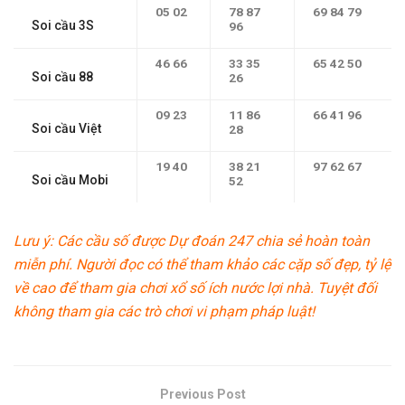
05
02
78
87
69
84
79
Soi cầu 3S
96
46
66
33
35
65
42
50
Soi cầu 88
26
09
23
11
86
66
41
96
Soi cầu Việt
28
19
40
38
21
97
62
67
Soi cầu Mobi
52
Lưu ý: Các cầu số được Dự đoán 247 chia sẻ hoàn toàn
miễn phí. Người đọc có thể tham khảo các cặp số đẹp, tỷ lệ
về cao để tham gia chơi xổ số ích nước lợi nhà. Tuyệt đối
không tham gia các trò chơi vi phạm pháp luật!
Previous Post