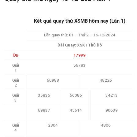
Kết quả quay thử XSMB hôm nay (Lần 1)
Lần quay thử:
01
– Thứ 2 – 16-12-2024
Đài Quay: XSKT Thủ Đô
ĐB
17999
Giải
56783
1
Giải
60988
48226
2
Giải
35835
66086
34213
3
69837
45614
90639
Giải
2804
4806
4