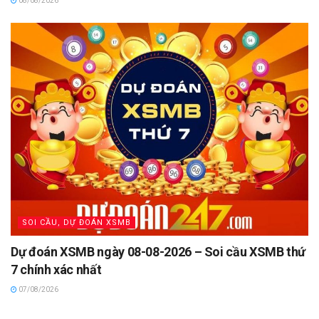
08/08/2026
SOI CẦU, DỰ ĐOÁN XSMB
Dự đoán XSMB ngày 08-08-2026 – Soi cầu XSMB thứ
7 chính xác nhất
07/08/2026