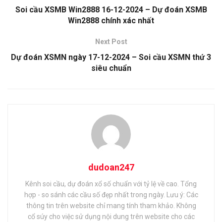
Soi cầu XSMB Win2888 16-12-2024 – Dự đoán XSMB
Win2888 chính xác nhất
Next Post
Dự đoán XSMN ngày 17-12-2024 – Soi cầu XSMN thứ 3
siêu chuẩn
dudoan247
Kênh soi cầu, dự đoán xổ số chuẩn với tỷ lệ về cao. Tổng
hợp - so sánh các cầu số đẹp nhất trong ngày. Lưu ý: Các
thông tin trên website chỉ mang tính tham khảo. Không
cổ súy cho việc sử dụng nội dung trên website cho các