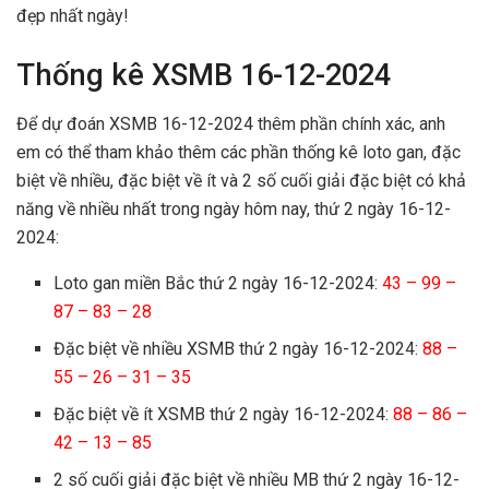
đẹp nhất ngày!
Thống kê XSMB 16-12-2024
Để dự đoán XSMB 16-12-2024 thêm phần chính xác, anh
em có thể tham khảo thêm các phần thống kê loto gan, đặc
biệt về nhiều, đặc biệt về ít và 2 số cuối giải đặc biệt có khả
năng về nhiều nhất trong ngày hôm nay, thứ 2 ngày 16-12-
2024:
Loto gan miền Bắc thứ 2 ngày 16-12-2024:
43 – 99 –
87 – 83 – 28
Đặc biệt về nhiều XSMB thứ 2 ngày 16-12-2024:
88 –
55 – 26 – 31 – 35
Đặc biệt về ít XSMB thứ 2 ngày 16-12-2024:
88 – 86 –
42 – 13 – 85
2 số cuối giải đặc biệt về nhiều MB thứ 2 ngày 16-12-