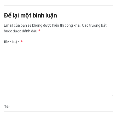
Để lại một bình luận
Email của bạn sẽ không được hiển thị công khai.
Các trường bắt
*
buộc được đánh dấu
*
Bình luận
Tên