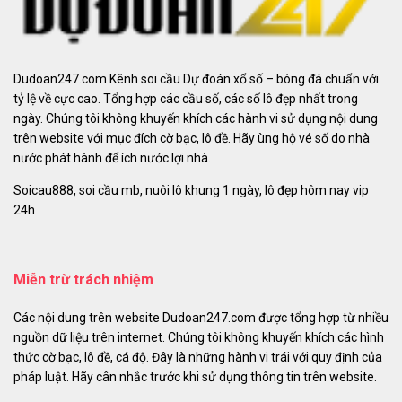
Dudoan247.com Kênh soi cầu Dự đoán xổ số – bóng đá chuẩn với
tỷ lệ về cực cao. Tổng hợp các cầu số, các số
lô đẹp nhất trong
ngày
. Chúng tôi không khuyến khích các hành vi sử dụng nội dung
trên website với mục đích cờ bạc, lô đề. Hãy ùng hộ vé số do nhà
nước phát hành để ích nước lợi nhà.
Soicau888
,
soi cầu mb
,
nuôi lô khung 1 ngày
,
lô đẹp hôm nay vip
24h
Miễn trừ trách nhiệm
Các nội dung trên website Dudoan247.com được tổng hợp từ nhiều
nguồn dữ liệu trên internet. Chúng tôi không khuyến khích các hình
thức cờ bạc, lô đề, cá độ. Đây là những hành vi trái với quy định của
pháp luật. Hãy cân nhắc trước khi sử dụng thông tin trên website.