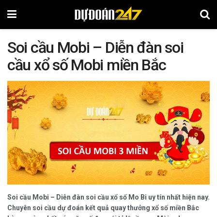
Soi cầu Mobi – Diễn đàn soi
cầu xổ số Mobi miền Bắc
Soi cầu Mobi – Diễn đàn soi cầu xổ số Mo Bi uy tín nhất hiện nay.
Chuyên soi cầu dự đoán kết quả quay thưởng xổ số miền Bắc