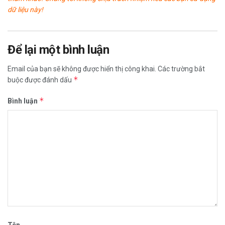
dữ liệu này!
Để lại một bình luận
Email của bạn sẽ không được hiển thị công khai.
Các trường bắt
*
buộc được đánh dấu
*
Bình luận