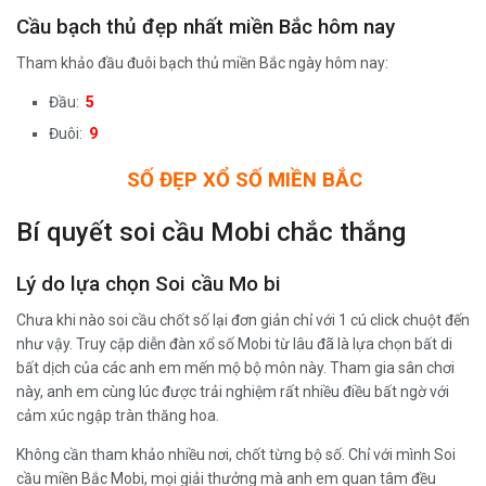
Cầu bạch thủ đẹp nhất miền Bắc hôm nay
Tham khảo đầu đuôi bạch thủ miền Bắc ngày hôm nay:
Đầu:
5
Đuôi:
9
SỐ ĐẸP XỔ SỐ MIỀN BẮC
Bí quyết soi cầu Mobi chắc thắng
Lý do lựa chọn Soi cầu Mo bi
Chưa khi nào soi cầu chốt số lại đơn giản chỉ với 1 cú click chuột đến
như vậy. Truy cập diễn đàn xổ số Mobi từ lâu đã là lựa chọn bất di
bất dịch của các anh em mến mộ bộ môn này. Tham gia sân chơi
này, anh em cùng lúc được trải nghiệm rất nhiều điều bất ngờ với
cảm xúc ngập tràn thăng hoa.
Không cần tham khảo nhiều nơi, chốt từng bộ số. Chỉ với mình Soi
cầu miền Bắc Mobi, mọi giải thưởng mà anh em quan tâm đều