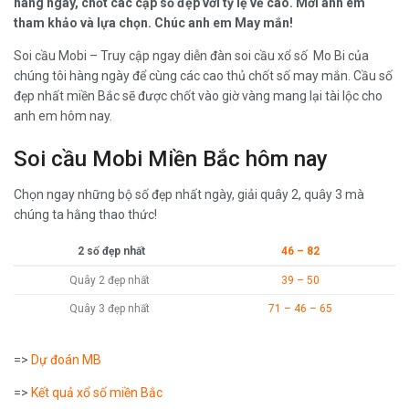
hàng ngày, chốt các cặp số đẹp với tỷ lệ về cao. Mời anh em
tham khảo và lựa chọn. Chúc anh em May mắn!
Soi cầu Mobi – Truy cập ngay diễn đàn soi cầu xổ số Mo Bi của
chúng tôi hàng ngày để cùng các cao thủ chốt số may mắn. Cầu số
đẹp nhất miền Bắc sẽ được chốt vào giờ vàng mang lại tài lộc cho
anh em hôm nay.
Soi cầu Mobi Miền Bắc hôm nay
Chọn ngay những bộ số đẹp nhất ngày, giải quây 2, quây 3 mà
chúng ta hằng thao thức!
2 số đẹp nhất
46 – 82
Quây 2 đẹp nhất
39 – 50
Quây 3 đẹp nhất
71 – 46 – 65
=>
Dự đoán MB
=>
Kết quả xổ số miền Bắc