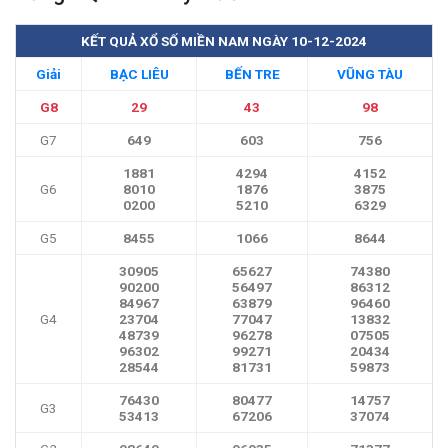
KẾT QUẢ XỔ SỐ MIỀN NAM NGÀY 10-12-2024
Giải
BẠC LIÊU
BẾN TRE
VŨNG TÀU
G8
29
43
98
G7
649
603
756
1881
4294
4152
G6
8010
1876
3875
0200
5210
6329
G5
8455
1066
8644
30905
65627
74380
90200
56497
86312
84967
63879
96460
G4
23704
77047
13832
48739
96278
07505
96302
99271
20434
28544
81731
59873
76430
80477
14757
G3
53413
67206
37074