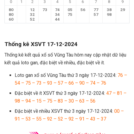
0
1
2
3
4
5
6
7
8
9
80
12
73
74
05
56
77
38
29
80
32
34
75
57
98
60
52
44
Thống kê XSVT 17-12-2024
Thống kê kết quả xổ số Vũng Tàu hôm nay cập nhật dữ liệu
kết quả loto gan, đặc biệt về nhiều, đặc biệt về ít.
Loto gan xổ số Vũng Tàu thứ 3 ngày 17-12-2024:
76 –
54 – 75 – 73 – 93 – 57 – 66 – 90 – 74 – 76
Đặc biệt về ít XSVT thứ 3 ngày 17-12-2024:
47 – 81 –
98 – 94 – 15 – 75 – 83 – 30 – 63 – 56
Đặc biệt về nhiều XSVT thứ 3 ngày 17-12-2024:
00 –
91 – 53 – 55 – 92 – 52 – 92 – 91 – 43 – 37