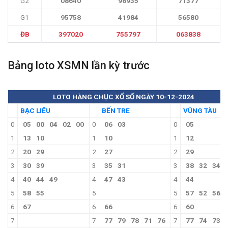
G2
08640
96935
71377
G1
95758
41984
56580
ĐB
397020
755797
063838
Bảng loto XSMN lần kỳ trước
LOTO HÀNG CHỤC XỔ SỐ NGÀY 10-12-2024
BẠC LIÊU
BẾN TRE
VŨNG TÀU
0
05
00
04
02
00
0
06
03
0
05
1
13
10
1
10
1
12
2
20
29
2
27
2
29
3
30
39
3
35
31
3
38
32
34
4
40
44
49
4
47
43
4
44
5
58
55
5
5
57
52
56
6
67
6
66
6
60
7
7
77
79
78
71
76
7
77
74
73