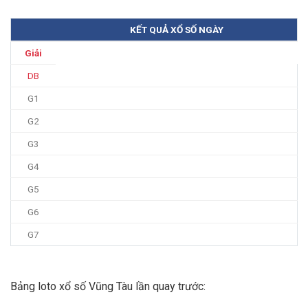
KẾT QUẢ XỔ SỐ NGÀY
Giải
DB
G1
G2
G3
G4
G5
G6
G7
Bảng loto xổ số Vũng Tàu lần quay trước: