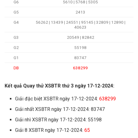
G6
5610 | 5768 | 5305
G5
2413
G4
56262 | 13439 | 24551 | 95145 | 32809 | 12890 |
40623
G3
20549 | 82842
G2
55198
G1
83747
DB
638299
Kết quả Quay thử XSBTR thứ 3 ngày 17-12-2024:
Giải đặc biệt XSBTR ngày 17-12-2024:
638299
Giải nhất XSBTR ngày 17-12-2024: 83747
Giải nhì XSBTR ngày 17-12-2024: 55198
Giải 8 XSBTR ngày 17-12-2024:
65