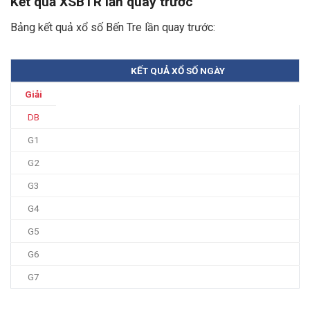
Kết quả XSBTR lần quay trước
Bảng kết quả xổ số Bến Tre lần quay trước:
KẾT QUẢ XỔ SỐ NGÀY
Giải
DB
G1
G2
G3
G4
G5
G6
G7