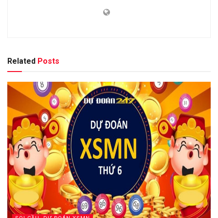
Related
Posts