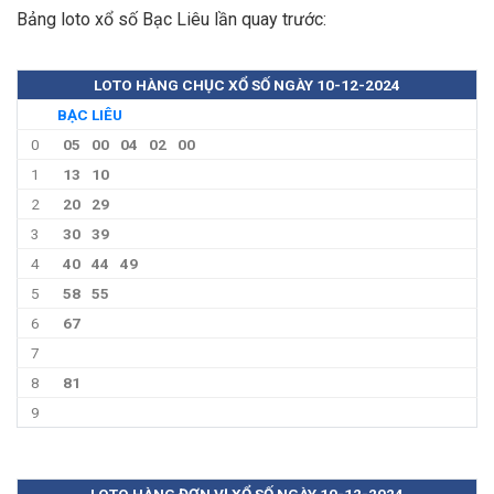
Bảng loto xổ số Bạc Liêu lần quay trước:
LOTO HÀNG CHỤC XỔ SỐ NGÀY 10-12-2024
BẠC LIÊU
0
05
00
04
02
00
1
13
10
2
20
29
3
30
39
4
40
44
49
5
58
55
6
67
7
8
81
9
LOTO HÀNG ĐƠN VỊ XỔ SỐ NGÀY 10-12-2024