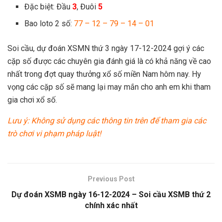
Đặc biệt: Đầu
3
, Đuôi
5
Bao loto 2 số:
77 – 12 – 79 – 14 – 01
Soi cầu, dự đoán XSMN thứ 3 ngày 17-12-2024 gợi ý các
cặp số được các chuyên gia đánh giá là có khả năng về cao
nhất trong đợt quay thưởng xổ số miền Nam hôm nay. Hy
vọng các cặp số sẽ mang lại may mắn cho anh em khi tham
gia chơi xổ số.
Lưu ý: Không sử dụng các thông tin trên để tham gia các
trò chơi vi phạm pháp luật!
Previous Post
Dự đoán XSMB ngày 16-12-2024 – Soi cầu XSMB thứ 2
chính xác nhất