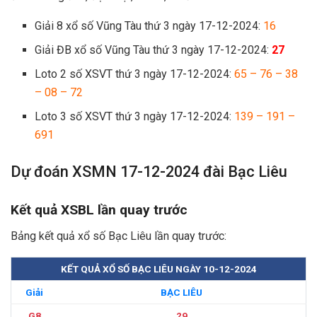
Giải 8 xổ số Vũng Tàu thứ 3 ngày 17-12-2024:
16
Giải ĐB xổ số Vũng Tàu thứ 3 ngày 17-12-2024:
27
Loto 2 số XSVT thứ 3 ngày 17-12-2024:
65 – 76 – 38
– 08 – 72
Loto 3 số XSVT thứ 3 ngày 17-12-2024:
139 – 191 –
691
Dự đoán XSMN 17-12-2024 đài Bạc Liêu
Kết quả XSBL lần quay trước
Bảng kết quả xổ số Bạc Liêu lần quay trước:
KẾT QUẢ XỔ SỐ BẠC LIÊU NGÀY 10-12-2024
Giải
BẠC LIÊU
G8
29