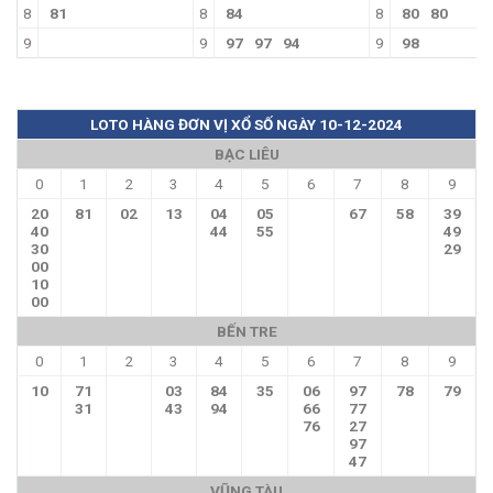
8
81
8
84
8
80
80
9
9
97
97
94
9
98
LOTO HÀNG ĐƠN VỊ XỔ SỐ NGÀY 10-12-2024
BẠC LIÊU
0
1
2
3
4
5
6
7
8
9
20
81
02
13
04
05
67
58
39
40
44
55
49
30
29
00
10
00
BẾN TRE
0
1
2
3
4
5
6
7
8
9
10
71
03
84
35
06
97
78
79
31
43
94
66
77
76
27
97
47
VŨNG TÀU