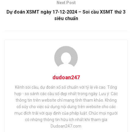
Next Post
Dự đoán XSMT ngày 17-12-2024 – Soi cầu XSMT thứ 3
siêu chuẩn
dudoan247
Kênh soi cầu, dự đoán xổ số chuẩn với tỷ lệ về cao. Tổng
hợp - so sánh các cầu số đẹp nhất trong ngày. Lưu ý: Các
thông tin trên website chỉ mang tính tham khảo. Không
cổ súy cho việc sử dụng nội dung trên website cho các
mục đích trái với quy định của pháp luật. Chúc mọi người
có những thông tin hữu ích nhất khi tham gia
Dudoan247.com