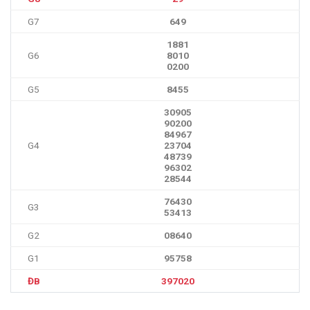
G7
649
1881
G6
8010
0200
G5
8455
30905
90200
84967
G4
23704
48739
96302
28544
76430
G3
53413
G2
08640
G1
95758
ĐB
397020