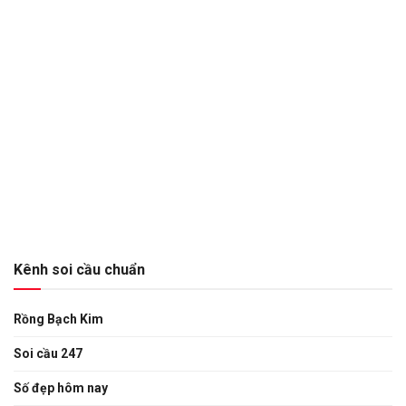
Kênh soi cầu chuẩn
Rồng Bạch Kim
Soi cầu 247
Số đẹp hôm nay