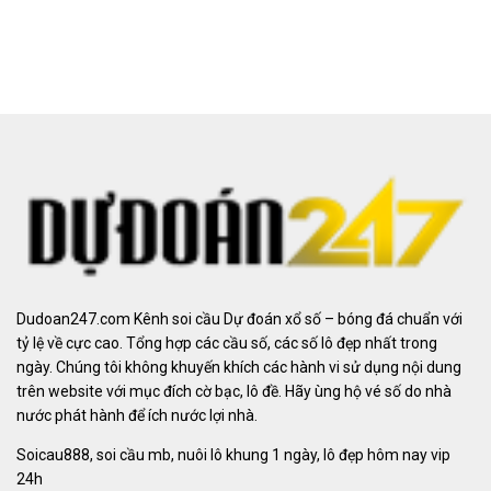
Dudoan247.com Kênh soi cầu Dự đoán xổ số – bóng đá chuẩn với
tỷ lệ về cực cao. Tổng hợp các cầu số, các số
lô đẹp nhất trong
ngày
. Chúng tôi không khuyến khích các hành vi sử dụng nội dung
trên website với mục đích cờ bạc, lô đề. Hãy ùng hộ vé số do nhà
nước phát hành để ích nước lợi nhà.
Soicau888
,
soi cầu mb
,
nuôi lô khung 1 ngày
,
lô đẹp hôm nay vip
24h