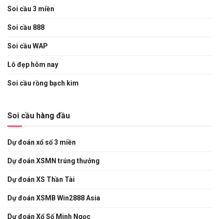
Soi cầu 3 miền
Soi cầu 888
Soi cầu WAP
Lô đẹp hôm nay
Soi cầu rồng bạch kim
Soi cầu hàng đầu
Dự đoán xổ số 3 miền
Dự đoán XSMN trúng thưởng
Dự đoán XS Thần Tài
Dự đoán XSMB Win2888 Asia
Dự đoán Xổ Số Minh Ngọc