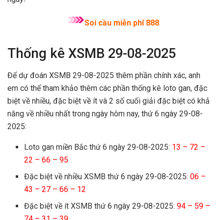
Soi cầu miễn phí 888
Thống kê XSMB 29-08-2025
Để dự đoán XSMB 29-08-2025 thêm phần chính xác, anh
em có thể tham khảo thêm các phần thống kê loto gan, đặc
biệt về nhiều, đặc biệt về ít và 2 số cuối giải đặc biệt có khả
năng về nhiều nhất trong ngày hôm nay, thứ 6 ngày 29-08-
2025:
Loto gan miền Bắc thứ 6 ngày 29-08-2025:
13 – 72 –
22 – 66 – 95
Đặc biệt về nhiều XSMB thứ 6 ngày 29-08-2025:
06 –
43 – 27 – 66 – 12
Đặc biệt về ít XSMB thứ 6 ngày 29-08-2025:
94 – 59 –
74 – 31 – 39