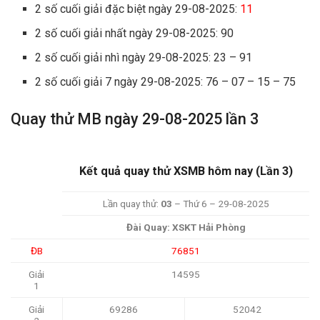
2 số cuối giải đặc biệt ngày 29-08-2025:
11
2 số cuối giải nhất ngày 29-08-2025: 90
2 số cuối giải nhì ngày 29-08-2025: 23 – 91
2 số cuối giải 7 ngày 29-08-2025: 76 – 07 – 15 – 75
Quay thử MB ngày 29-08-2025 lần 3
Kết quả quay thử XSMB hôm nay (Lần 3)
Lần quay thử:
03
– Thứ 6 – 29-08-2025
Đài Quay: XSKT Hải Phòng
ĐB
76851
Giải
14595
1
Giải
69286
52042