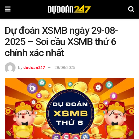
Dự đoán XSMB ngày 29-08-
2025 – Soi cầu XSMB thứ 6
chính xác nhất
by
dudoan247
28/08/2025