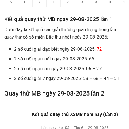
2
0
7
1
7
8
8
4
1
Kết quả quay thử MB ngày 29-08-2025 lần 1
Dưới đây là kết quả các giải thưởng quan trọng trong lần
quay thử xổ số miền Bắc thứ nhất ngày 29-08-2025:
2 số cuối giải đặc biệt ngày 29-08-2025:
72
2 số cuối giải nhất ngày 29-08-2025: 66
2 số cuối giải nhì ngày 29-08-2025: 06 – 27
2 số cuối giải 7 ngày 29-08-2025: 58 – 68 – 44 – 51
Quay thử MB ngày 29-08-2025 lần 2
Kết quả quay thử XSMB hôm nay (Lần 2)
Lần quay thử:
02
– Thứ 6 – 29-08-2025