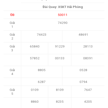
Đài Quay: XSKT Hải Phòng
ĐB
50011
Giải
74290
1
Giải
74423
48691
2
Giải
65840
91229
28113
3
57852
00133
08391
Giải
8805
0528
4
6287
0794
Giải
0109
8109
7647
5
8860
8235
4205