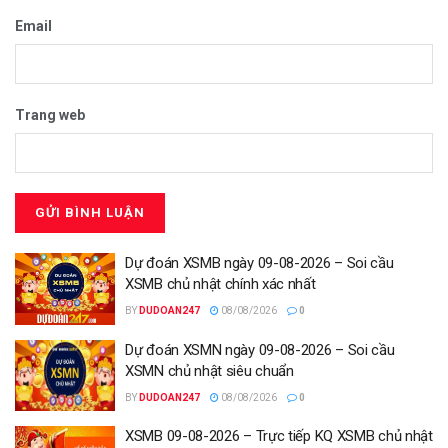
Email
Trang web
Dự đoán XSMB ngày 09-08-2026 – Soi cầu
XSMB chủ nhật chính xác nhất
BY
DUDOAN247
08/08/2026
0
Dự đoán XSMN ngày 09-08-2026 – Soi cầu
XSMN chủ nhật siêu chuẩn
BY
DUDOAN247
08/08/2026
0
XSMB 09-08-2026 – Trực tiếp KQ XSMB chủ nhật