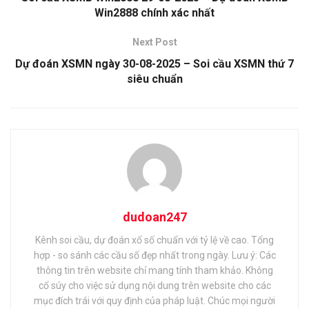
Win2888 chính xác nhất
Next Post
Dự đoán XSMN ngày 30-08-2025 – Soi cầu XSMN thứ 7
siêu chuẩn
dudoan247
Kênh soi cầu, dự đoán xổ số chuẩn với tỷ lệ về cao. Tổng
hợp - so sánh các cầu số đẹp nhất trong ngày. Lưu ý: Các
thông tin trên website chỉ mang tính tham khảo. Không
cổ súy cho việc sử dụng nội dung trên website cho các
mục đích trái với quy định của pháp luật. Chúc mọi người