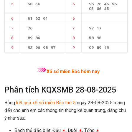
5
58
56
5
96
76
45
56
05
06
45
6
61
62
61
6
7
76
7
97
17
8
89
84
8
58
98
9
92
96
98
97
9
09
89
19
Xổ số miền Bắc hôm nay
Phân tích KQXSMB 28-08-2025
Bảng
kết quả xổ số miền Bắc thứ 5
ngày 28-08-2025 mang
đến cho anh em các thông tin thống kê quan trọng, đáng chú
ý như sau:
Bạch thủ đặc biệt: Đầu
∗
, Đuôi
∗
, Tổng
∗