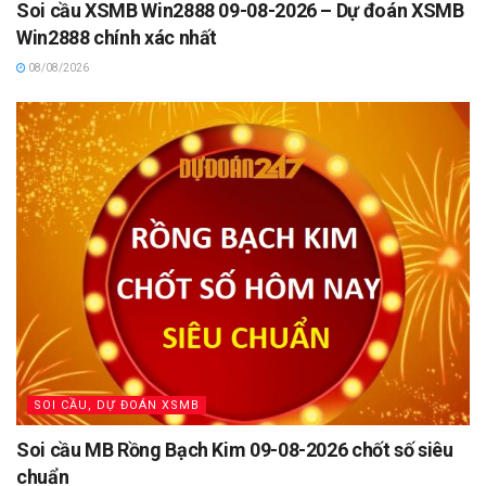
Soi cầu XSMB Win2888 09-08-2026 – Dự đoán XSMB
Win2888 chính xác nhất
08/08/2026
SOI CẦU, DỰ ĐOÁN XSMB
Soi cầu MB Rồng Bạch Kim 09-08-2026 chốt số siêu
chuẩn