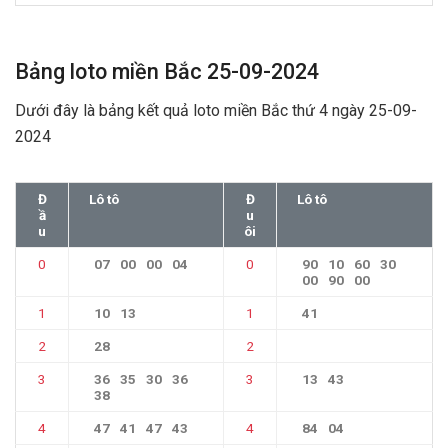
Bảng loto miền Bắc 25-09-2024
Dưới đây là bảng kết quả loto miền Bắc thứ 4 ngày 25-09-
2024
Đ
Lô tô
Đ
Lô tô
ầ
u
u
ôi
0
07
00
00
04
0
90
10
60
30
00
90
00
1
10
13
1
41
2
28
2
3
36
35
30
36
3
13
43
38
4
47
41
47
43
4
84
04