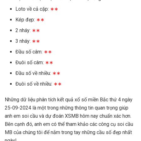
Loto về cả cặp:
∗
∗
Kép đẹp:
∗
∗
2 nháy:
∗
∗
3 nháy:
∗
∗
Đầu số câm:
∗
∗
Đuôi số câm:
∗
∗
Đầu số về nhiều:
∗
∗
Đuôi số về nhiều:
∗
∗
Những dữ liệu phân tích kết quả xổ số miền Bắc thứ 4 ngày
25-09-2024 là một trong những thông tin quan trọng giúp
anh em soi cầu và dự đoán XSMB hôm nay chuẩn xác hơn.
Bên cạnh đó, anh em có thể tham khảo các công cụ soi cầu
MB của chúng tôi để nắm trong tay những cầu số đẹp nhất
ngày!