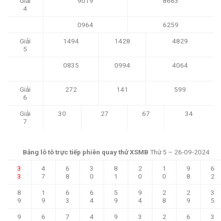
Giải
9019
8663
4
0964
6259
Giải
1494
1428
4829
5
0835
0994
4064
Giải
272
141
599
6
Giải
30
27
67
34
7
Bảng lô tô trực tiếp phiên quay thử XSMB
Thứ 5 – 26-09-2024
3
4
6
3
8
2
1
9
6
3
7
8
0
1
0
0
8
2
8
1
6
6
5
9
2
2
3
9
9
3
4
9
4
8
9
5
9
6
7
4
9
3
2
6
3