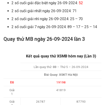
2 số cuối giải đặc biệt ngày 26-09-2024:
52
2 số cuối giải nhất ngày 26-09-2024: 71
2 số cuối giải nhì ngày 26-09-2024: 25 – 70
2 số cuối giải 7 ngày 26-09-2024: 89 – 17 – 25 – 14
Quay thử MB ngày 26-09-2024 lần 3
Kết quả quay thử XSMB hôm nay (Lần 3)
Lần quay thử:
03
– Thứ 5 – 26-09-2024
Đài Quay: XSKT Hà Nội
ĐB
19198
Giải
41819
1
Giải
26787
87793