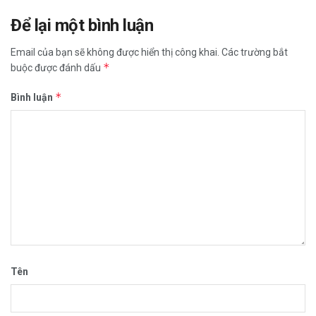
Để lại một bình luận
Email của bạn sẽ không được hiển thị công khai.
Các trường bắt
*
buộc được đánh dấu
*
Bình luận
Tên