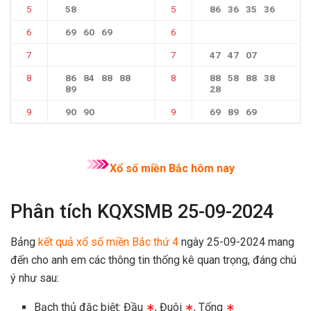
5
58
5
86
36
35
36
6
69
60
69
6
7
7
47
47
07
8
86
84
88
88
8
88
58
88
38
89
28
9
90
90
9
69
89
69
Xổ số miền Bắc hôm nay
Phân tích KQXSMB 25-09-2024
Bảng
kết quả xổ số miền Bắc thứ 4
ngày 25-09-2024 mang
đến cho anh em các thông tin thống kê quan trọng, đáng chú
ý như sau:
Bạch thủ đặc biệt: Đầu
∗
, Đuôi
∗
, Tổng
∗