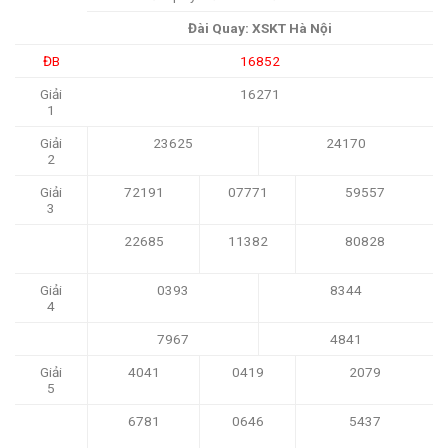
Đài Quay: XSKT Hà Nội
ĐB
16852
Giải
16271
1
Giải
23625
24170
2
Giải
72191
07771
59557
3
22685
11382
80828
Giải
0393
8344
4
7967
4841
Giải
4041
0419
2079
5
6781
0646
5437