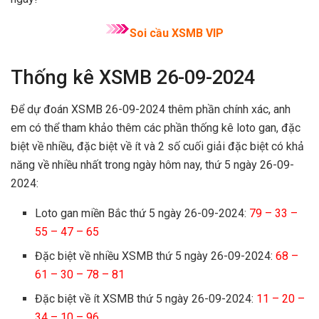
Soi cầu XSMB VIP
Thống kê XSMB 26-09-2024
Để dự đoán XSMB 26-09-2024 thêm phần chính xác, anh
em có thể tham khảo thêm các phần thống kê loto gan, đặc
biệt về nhiều, đặc biệt về ít và 2 số cuối giải đặc biệt có khả
năng về nhiều nhất trong ngày hôm nay, thứ 5 ngày 26-09-
2024:
Loto gan miền Bắc thứ 5 ngày 26-09-2024:
79 – 33 –
55 – 47 – 65
Đặc biệt về nhiều XSMB thứ 5 ngày 26-09-2024:
68 –
61 – 30 – 78 – 81
Đặc biệt về ít XSMB thứ 5 ngày 26-09-2024:
11 – 20 –
34 – 10 – 96