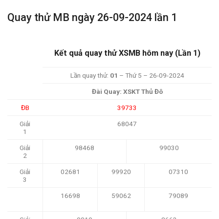
Quay thử MB ngày 26-09-2024 lần 1
Kết quả quay thử XSMB hôm nay (Lần 1)
Lần quay thử:
01
– Thứ 5 – 26-09-2024
Đài Quay: XSKT Thủ Đô
ĐB
39733
Giải
68047
1
Giải
98468
99030
2
Giải
02681
99920
07310
3
16698
59062
79089