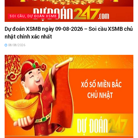
SOI CẦU, DỰ ĐOÁN XSMB
Dự đoán XSMB ngày 09-08-2026 – Soi cầu XSMB chủ
nhật chính xác nhất
08/08/2026