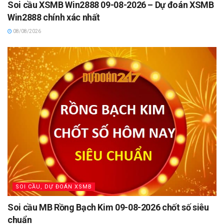
Soi cầu XSMB Win2888 09-08-2026 – Dự đoán XSMB
Win2888 chính xác nhất
08/08/2026
SOI CẦU, DỰ ĐOÁN XSMB
Soi cầu MB Rồng Bạch Kim 09-08-2026 chốt số siêu
chuẩn