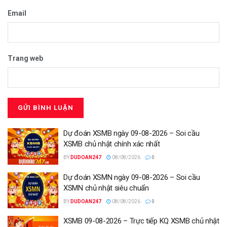
Email
Trang web
Dự đoán XSMB ngày 09-08-2026 – Soi cầu
XSMB chủ nhật chính xác nhất
BY
DUDOAN247
08/08/2026
0
Dự đoán XSMN ngày 09-08-2026 – Soi cầu
XSMN chủ nhật siêu chuẩn
BY
DUDOAN247
08/08/2026
0
XSMB 09-08-2026 – Trực tiếp KQ XSMB chủ nhật