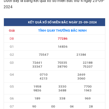
Dưới đây là bảng kết quả xổ số miền Bắc thứ 4 ngày 25-09-
2024
KẾT QUẢ XỔ SỐ MIỀN BẮC NGÀY 25-09-2024
Giải
TỈNH QUAY THƯỞNG BẮC NINH
DB
77286
G1
14836
G2
73547
21384
G3
72441
70335
22188
33347
38790
75207
G4
0710
2469
4213
3060
G5
1958
3330
7700
9836
3488
1943
G6
189
338
969
G7
90
00
04
28