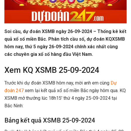
Soi cầu, dự đoán XSMB ngày 26-09-2024 – Thống kê kết
quả xổ số miền Bắc. Phân tích cầu số, dự đoán KQXSMB
hôm nay, thứ 5 ngày 26-09-2024 chính xác nhất cùng
các chuyên gia xổ số hàng đầu Việt Nam.
Xem KQ XSMB 25-09-2024
Trước khi dự đoán XSMB hôm nay, mời anh em cùng
Dự
đoán 247
xem lại kết quả xổ số miền Bắc ngày hôm qua. KQ
XSMB mở thưởng lúc 18h15' thứ 4 ngày 25-09-2024 tại
Bắc Ninh:
Bảng kết quả XSMB 25-09-2024