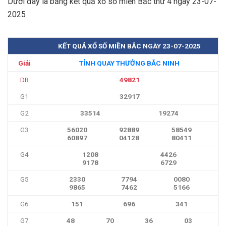
Dưới đây là bảng kết quả xổ số miền Bắc thứ 4 ngày 23-07-
2025
KẾT QUẢ XỔ SỐ MIỀN BẮC NGÀY 23-07-2025
Giải
TỈNH QUAY THƯỞNG BẮC NINH
DB
49821
G1
32917
G2
33514
19274
G3
56020
92889
58549
60897
04128
80411
G4
1208
4426
9178
6729
G5
2330
7794
0080
9865
7462
5166
G6
151
696
341
G7
48
70
36
03