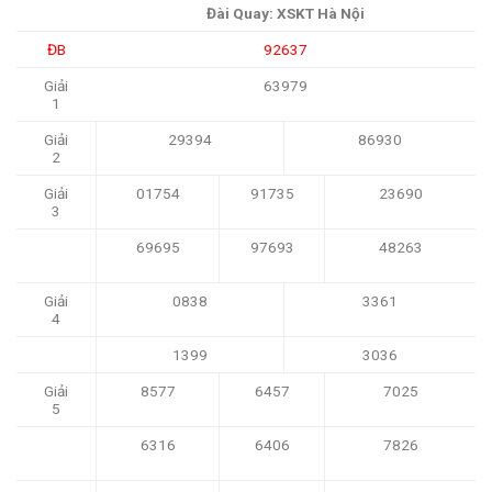
Đài Quay: XSKT Hà Nội
ĐB
92637
Giải
63979
1
Giải
29394
86930
2
Giải
01754
91735
23690
3
69695
97693
48263
Giải
0838
3361
4
1399
3036
Giải
8577
6457
7025
5
6316
6406
7826