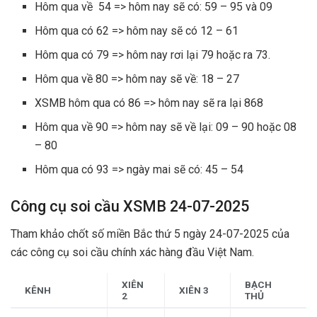
Hôm qua về 54 => hôm nay sẽ có: 59 – 95 và 09
Hôm qua có 62 => hôm nay sẽ có 12 – 61
Hôm qua có 79 => hôm nay rơi lại 79 hoặc ra 73.
Hôm qua về 80 => hôm nay sẽ về: 18 – 27
XSMB hôm qua có 86 => hôm nay sẽ ra lại 868
Hôm qua về 90 => hôm nay sẽ về lại: 09 – 90 hoặc 08
– 80
Hôm qua có 93 => ngày mai sẽ có: 45 – 54
Công cụ soi cầu XSMB 24-07-2025
Tham khảo chốt số miền Bắc thứ 5 ngày 24-07-2025 của
các công cụ soi cầu chính xác hàng đầu Việt Nam.
XIÊN
BẠCH
KÊNH
XIÊN 3
2
THỦ