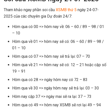
Tham khảo ngay phần soi cầu
XSMB thứ 5
ngày 24-07-
2025 của các chuyên gia Dự đoán 24/7:
Hôm qua có 00 => hôm nay về: 06 – 60 / 89 – 98 / 01
– 10
Hôm qua về 01 => hôm nay sẽ có: 06 – 60 / 89 – 98 /
01 – 10
Hôm qua có 07 => hôm nay sẽ trả lại: 07 – 70
Hôm qua về 21 => hôm nay sẽ có: 12 – 21 hoặc cặp số
19 – 91
Hôm qua có 28 => ngày hôm nay có 72 – 83
Hôm qua về 30 => ngày hôm nay sẽ trả lại: 03 – 30
Hôm nay cặp 37 => ngày mai sẽ ra lại: 37 – 73
Hôm qua có 49 => hôm nay XSMB sẽ rơi lại 49 – 94