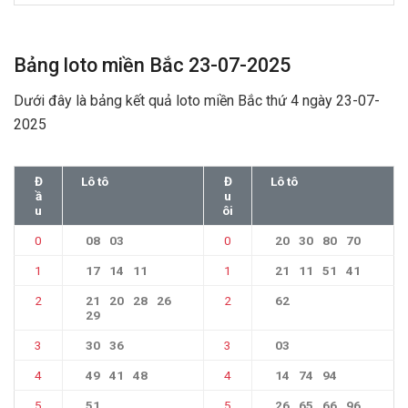
Bảng loto miền Bắc 23-07-2025
Dưới đây là bảng kết quả loto miền Bắc thứ 4 ngày 23-07-
2025
Đ
Lô tô
Đ
Lô tô
ầ
u
u
ôi
0
08
03
0
20
30
80
70
1
17
14
11
1
21
11
51
41
2
21
20
28
26
2
62
29
3
30
36
3
03
4
49
41
48
4
14
74
94
5
51
5
26
65
66
96