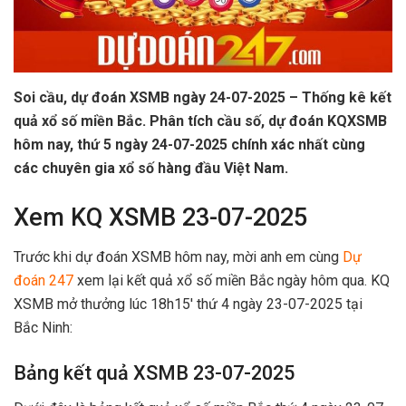
Soi cầu, dự đoán XSMB ngày 24-07-2025 – Thống kê kết
quả xổ số miền Bắc. Phân tích cầu số, dự đoán KQXSMB
hôm nay, thứ 5 ngày 24-07-2025 chính xác nhất cùng
các chuyên gia xổ số hàng đầu Việt Nam.
Xem KQ XSMB 23-07-2025
Trước khi dự đoán XSMB hôm nay, mời anh em cùng
Dự
đoán 247
xem lại kết quả xổ số miền Bắc ngày hôm qua. KQ
XSMB mở thưởng lúc 18h15' thứ 4 ngày 23-07-2025 tại
Bắc Ninh:
Bảng kết quả XSMB 23-07-2025