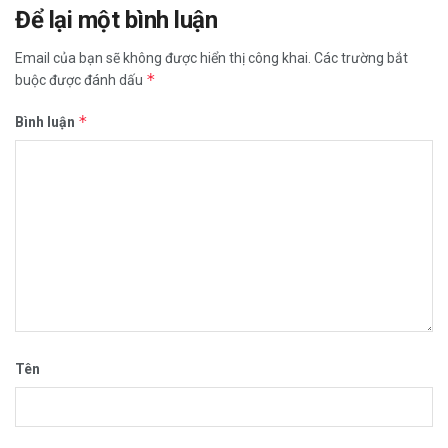
Để lại một bình luận
Email của bạn sẽ không được hiển thị công khai.
Các trường bắt
*
buộc được đánh dấu
*
Bình luận
Tên