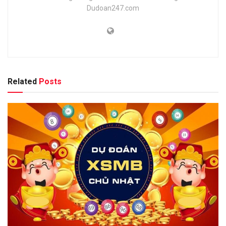
Dudoan247.com
Related
Posts