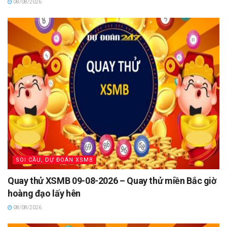
08/08/2026
SOI CẦU, DỰ ĐOÁN XSMB
Quay thử XSMB 09-08-2026 – Quay thử miền Bắc giờ
hoàng đạo lấy hên
08/08/2026