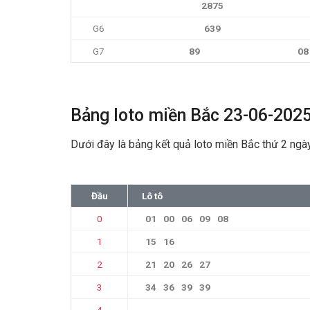
2875
G6
639
G7
89
08
Bảng loto miền Bắc 23-06-202
Dưới đây là bảng kết quả loto miền Bắc thứ 2 ng
Đầu
Lô tô
0
01
00
06
09
08
1
15
16
2
21
20
26
27
3
34
36
39
39