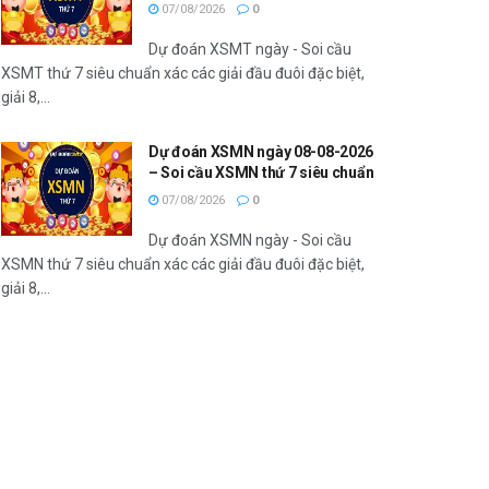
07/08/2026
0
Dự đoán XSMT ngày - Soi cầu
XSMT thứ 7 siêu chuẩn xác các giải đầu đuôi đặc biệt,
giải 8,...
Dự đoán XSMN ngày 08-08-2026
– Soi cầu XSMN thứ 7 siêu chuẩn
07/08/2026
0
Dự đoán XSMN ngày - Soi cầu
XSMN thứ 7 siêu chuẩn xác các giải đầu đuôi đặc biệt,
giải 8,...