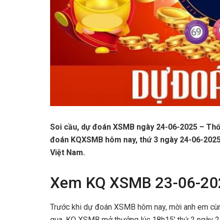
Soi cầu, dự đoán XSMB ngày 24-06-2025 – Thốn
đoán KQXSMB hôm nay, thứ 3 ngày 24-06-2025 
Việt Nam.
Xem KQ XSMB 23-06-20
Trước khi dự đoán XSMB hôm nay, mời anh em c
qua. KQ XSMB mở thưởng lúc 18h15' thứ 2 ngày 2