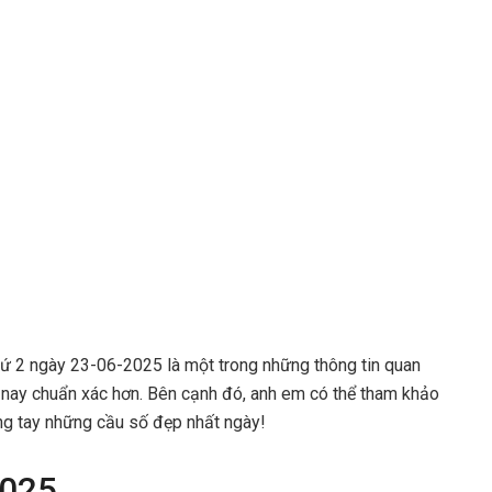
hứ 2 ngày 23-06-2025 là một trong những thông tin quan
nay chuẩn xác hơn. Bên cạnh đó, anh em có thể tham khảo
ng tay những cầu số đẹp nhất ngày!
2025