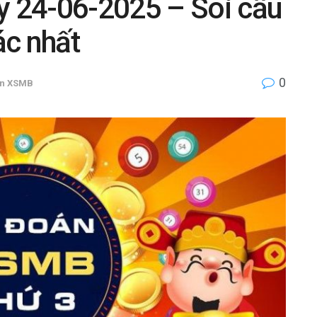
 24-06-2025 – Soi cầu
ác nhất
0
án XSMB