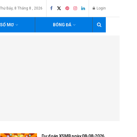
Thứ Bảy, 8 Tháng 8 , 2026
Login
SỔ MƠ
BÓNG ĐÁ
Dự đoán XSMB ngày 08-08-2026