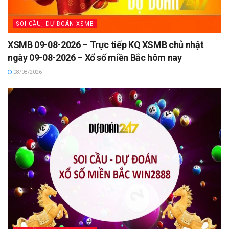
SOI CẦU, DỰ ĐOÁN XSMB
XSMB 09-08-2026 – Trực tiếp KQ XSMB chủ nhật
ngày 09-08-2026 – Xổ số miền Bắc hôm nay
08/08/2026