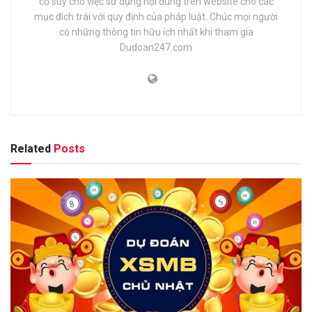
cổ súy cho việc sử dụng nội dung trên website cho các
mục đích trái với quy định của pháp luật. Chúc mọi người
có những thông tin hữu ích nhất khi tham gia
Dudoan247.com
Related
Posts