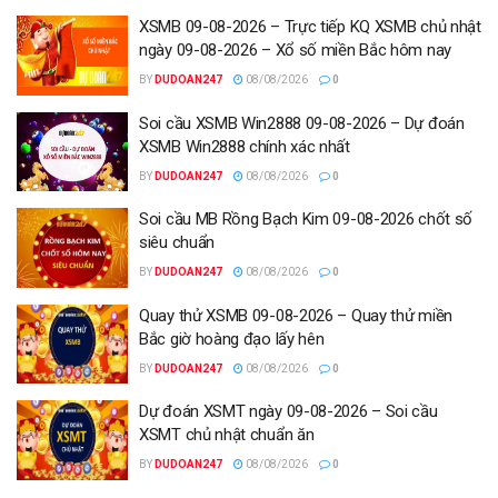
XSMB 09-08-2026 – Trực tiếp KQ XSMB chủ nhật
ngày 09-08-2026 – Xổ số miền Bắc hôm nay
BY
DUDOAN247
08/08/2026
0
Soi cầu XSMB Win2888 09-08-2026 – Dự đoán
XSMB Win2888 chính xác nhất
BY
DUDOAN247
08/08/2026
0
Soi cầu MB Rồng Bạch Kim 09-08-2026 chốt số
siêu chuẩn
BY
DUDOAN247
08/08/2026
0
Quay thử XSMB 09-08-2026 – Quay thử miền
Bắc giờ hoàng đạo lấy hên
BY
DUDOAN247
08/08/2026
0
Dự đoán XSMT ngày 09-08-2026 – Soi cầu
XSMT chủ nhật chuẩn ăn
BY
DUDOAN247
08/08/2026
0