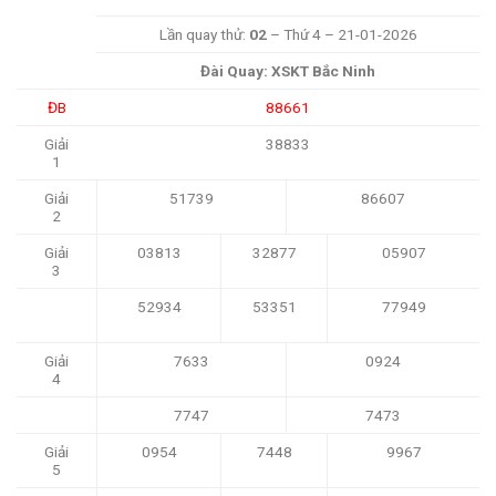
Lần quay thử:
02
– Thứ 4 – 21-01-2026
Đài Quay: XSKT Bắc Ninh
ĐB
88661
Giải
38833
1
Giải
51739
86607
2
Giải
03813
32877
05907
3
52934
53351
77949
Giải
7633
0924
4
7747
7473
Giải
0954
7448
9967
5