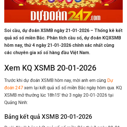
Soi cầu, dự đoán XSMB ngày 21-01-2026 – Thống kê kết
quả xổ số miền Bắc. Phân tích cầu số, dự đoán KQXSMB
hôm nay, thứ 4 ngày 21-01-2026 chính xác nhất cùng
các chuyên gia xổ số hàng đầu Việt Nam.
Xem KQ XSMB 20-01-2026
Trước khi dự đoán XSMB hôm nay, mời anh em cùng
Dự
đoán 247
xem lại kết quả xổ số miền Bắc ngày hôm qua. KQ
XSMB mở thưởng lúc 18h15' thứ 3 ngày 20-01-2026 tại
Quảng Ninh:
Bảng kết quả XSMB 20-01-2026