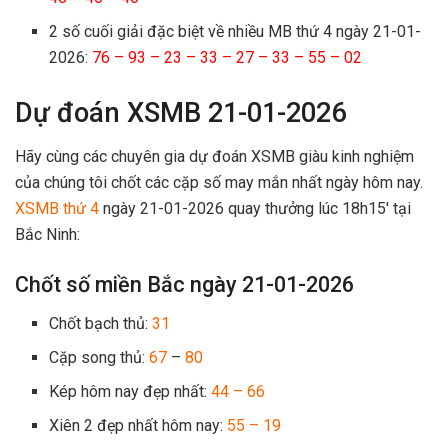
2 số cuối giải đặc biệt về nhiều MB thứ 4 ngày 21-01-
2026:
76 – 93 – 23 – 33 – 27 – 33 – 55 – 02
Dự đoán XSMB 21-01-2026
Hãy cùng các chuyên gia dự đoán XSMB giàu kinh nghiệm
của chúng tôi chốt các cặp số may mắn nhất ngày hôm nay.
XSMB thứ 4
ngày 21-01-2026 quay thưởng lúc 18h15' tại
Bắc Ninh:
Chốt số miền Bắc ngày 21-01-2026
Chốt bạch thủ:
31
Cặp song thủ:
67
–
80
Kép hôm nay đẹp nhất:
44 – 66
Xiên 2 đẹp nhất hôm nay:
55 – 19