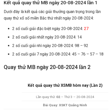
Kết quả quay thử MB ngày 20-08-2024 lần 1
Dưới đây là kết quả các giải thưởng quan trọng trong lần
quay thử xổ số miền Bắc thứ nhất ngày 20-08-2024:
2 số cuối giải đặc biệt ngày 20-08-2024:
27
2 số cuối giải nhất ngày 20-08-2024: 14
2 số cuối giải nhì ngày 20-08-2024: 98 – 92
2 số cuối giải 7 ngày 20-08-2024: 45 – 76 – 57 – 18
Quay thử MB ngày 20-08-2024 lần 2
Kết quả quay thử XSMB hôm nay (Lần 2)
Lần quay thử:
02
– Thứ 3 – 20-08-2024
Đài Quay: XSKT Quảng Ninh