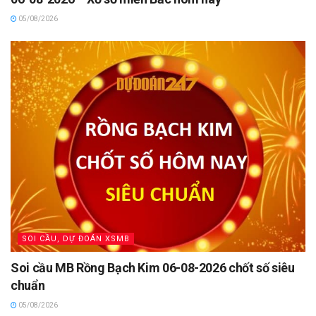
05/08/2026
SOI CẦU, DỰ ĐOÁN XSMB
Soi cầu MB Rồng Bạch Kim 06-08-2026 chốt số siêu
chuẩn
05/08/2026