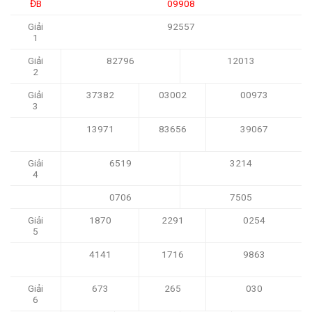
ĐB
09908
Giải
92557
1
Giải
82796
12013
2
Giải
37382
03002
00973
3
13971
83656
39067
Giải
6519
3214
4
0706
7505
Giải
1870
2291
0254
5
4141
1716
9863
Giải
673
265
030
6