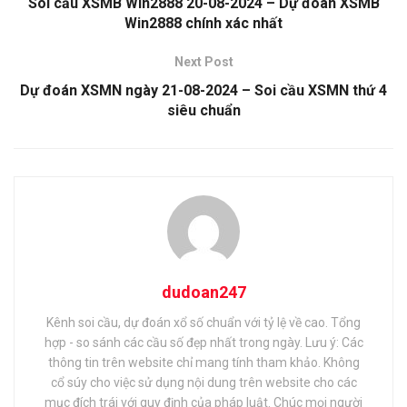
Soi cầu XSMB Win2888 20-08-2024 – Dự đoán XSMB
Win2888 chính xác nhất
Next Post
Dự đoán XSMN ngày 21-08-2024 – Soi cầu XSMN thứ 4
siêu chuẩn
dudoan247
Kênh soi cầu, dự đoán xổ số chuẩn với tỷ lệ về cao. Tổng
hợp - so sánh các cầu số đẹp nhất trong ngày. Lưu ý: Các
thông tin trên website chỉ mang tính tham khảo. Không
cổ súy cho việc sử dụng nội dung trên website cho các
mục đích trái với quy định của pháp luật. Chúc mọi người