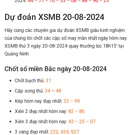
2024:
44 – 77 – 70 – 33 – 08 – 88 – 96 – 23
Dự đoán XSMB 20-08-2024
Hãy cùng các chuyên gia dự đoán XSMB giàu kinh nghiệm
của chúng tôi chốt các cặp số may mắn nhất ngày hôm nay.
XSMB thứ 3 ngày 20-08-2024 quay thưởng lúc 18h15' tại
Quảng Ninh:
Chốt số miền Bắc ngày 20-08-2024
Chốt bạch thủ:
31
Cặp song thủ:
34
–
48
Kép hôm nay đẹp nhất:
33 – 99
Xiên 2 đẹp nhất hôm nay:
82 – 86
Xiên 3 đẹp nhất hôm nay:
43 – 25 – 07
3 càng đẹp nhất:
222, 434, 927