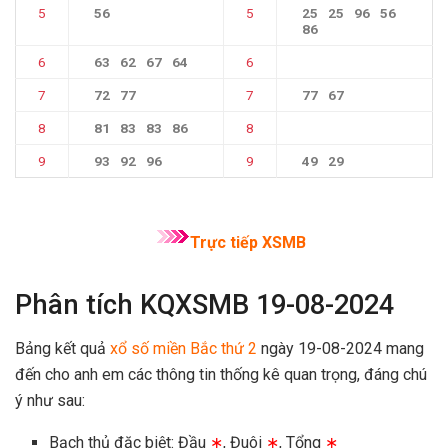
5
56
5
25
25
96
56
86
6
63
62
67
64
6
7
72
77
7
77
67
8
81
83
83
86
8
9
93
92
96
9
49
29
Trực tiếp XSMB
Phân tích KQXSMB 19-08-2024
Bảng kết quả
xổ số miền Bắc thứ 2
ngày 19-08-2024 mang
đến cho anh em các thông tin thống kê quan trọng, đáng chú
ý như sau:
Bạch thủ đặc biệt: Đầu
∗
, Đuôi
∗
, Tổng
∗