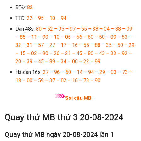
BTĐ:
82
TTĐ:
22 – 95 – 10 – 94
Dàn 48s:
80 – 52 – 95 – 97 – 55 – 38 – 04 – 88 – 09
– 85 – 11 – 90 – 10 – 05 – 56 – 60 – 50 – 09 – 53 –
32 – 31 – 57 – 27 – 17 – 16 – 55 – 88 – 35 – 50 – 29
– 15 – 02 – 90 – 26 – 21 – 45 – 80 – 43 – 33 – 92 –
20 – 39 – 45 – 89 – 34 – 00 – 22 – 99
Hạ dàn 16s:
27 – 96 – 50 – 14 – 94 – 29 – 03 – 73 –
18 – 00 – 59 – 37 – 02 – 10 – 73 – 90
Soi cầu MB
Quay thử MB thứ 3 20-08-2024
Quay thử MB ngày 20-08-2024 lần 1