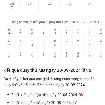
Giải
89
28
42
74
7
Bảng lô tô trực tiếp phiên quay thử XSMB
Thứ 3 – 20-08-2024
0
5
9
1
8
0
7
7
5
8
7
6
3
2
2
3
1
6
6
1
1
0
0
7
9
5
4
7
9
4
6
5
0
1
4
1
1
6
7
6
3
8
2
4
7
6
3
3
5
0
9
8
2
4
Kết quả quay thử MB ngày 20-08-2024 lần 2
Dưới đây là kết quả các giải thưởng quan trọng trong lần
quay thử xổ số miền Bắc thứ hai ngày 20-08-2024:
2 số cuối giải đặc biệt ngày 20-08-2024:
08
2 số cuối giải nhất ngày 20-08-2024: 57