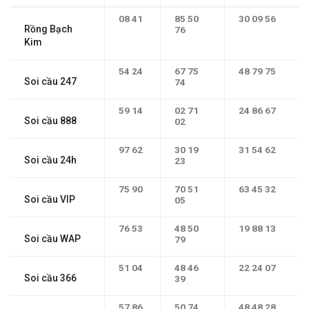
08
41
85
50
30
09
56
Rồng Bạch
76
Kim
54
24
67
75
48
79
75
Soi cầu 247
74
59
14
02
71
24
86
67
Soi cầu 888
02
97
62
30
19
31
54
62
Soi cầu 24h
23
75
90
70
51
63
45
32
Soi cầu VIP
05
76
53
48
50
19
88
13
Soi cầu WAP
79
51
04
48
46
22
24
07
Soi cầu 366
39
57
86
50
74
48
48
28