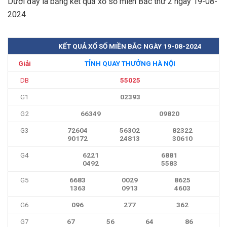
Dưới đây là bảng kết quả xổ số miền Bắc thứ 2 ngày 19-08-
2024
KẾT QUẢ XỔ SỐ MIỀN BẮC NGÀY 19-08-2024
Giải
TỈNH QUAY THƯỞNG HÀ NỘI
DB
55025
G1
02393
G2
66349
09820
G3
72604
56302
82322
90172
24813
30610
G4
6221
6881
0492
5583
G5
6683
0029
8625
1363
0913
4603
G6
096
277
362
G7
67
56
64
86