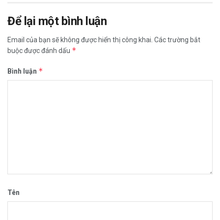
Để lại một bình luận
Email của bạn sẽ không được hiển thị công khai.
Các trường bắt
*
buộc được đánh dấu
*
Bình luận
Tên