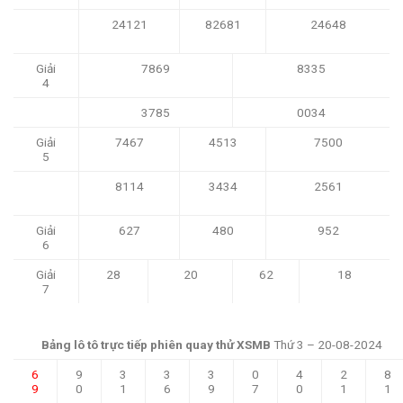
24121
82681
24648
Giải
7869
8335
4
3785
0034
Giải
7467
4513
7500
5
8114
3434
2561
Giải
627
480
952
6
Giải
28
20
62
18
7
Bảng lô tô trực tiếp phiên quay thử XSMB
Thứ 3 – 20-08-2024
6
9
3
3
3
0
4
2
8
9
0
1
6
9
7
0
1
1