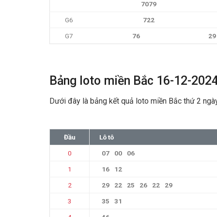
7079
G6
722
G7
76
29
Bảng loto miền Bắc 16-12-202
Dưới đây là bảng kết quả loto miền Bắc thứ 2 ng
Đầu
Lô tô
0
07
00
06
1
16
12
2
29
22
25
26
22
29
3
35
31