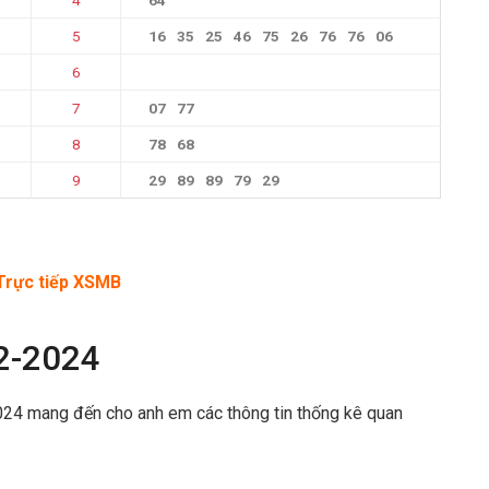
4
64
5
16
35
25
46
75
26
76
76
06
6
7
07
77
8
78
68
9
29
89
89
79
29
Trực tiếp XSMB
2-2024
24 mang đến cho anh em các thông tin thống kê quan