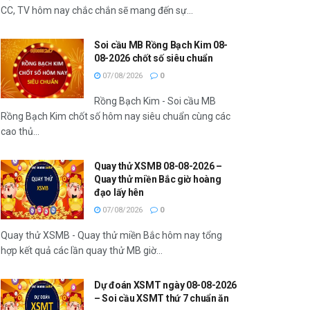
CC, TV hôm nay chắc chắn sẽ mang đến sự...
Soi cầu MB Rồng Bạch Kim 08-
08-2026 chốt số siêu chuẩn
07/08/2026
0
Rồng Bạch Kim - Soi cầu MB
Rồng Bạch Kim chốt số hôm nay siêu chuẩn cùng các
cao thủ...
Quay thử XSMB 08-08-2026 –
Quay thử miền Bắc giờ hoàng
đạo lấy hên
07/08/2026
0
Quay thử XSMB - Quay thử miền Bắc hôm nay tổng
hợp kết quả các lần quay thử MB giờ...
Dự đoán XSMT ngày 08-08-2026
– Soi cầu XSMT thứ 7 chuẩn ăn