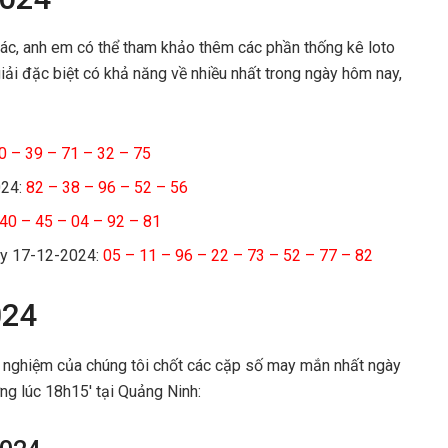
, anh em có thể tham khảo thêm các phần thống kê loto
 giải đặc biệt có khả năng về nhiều nhất trong ngày hôm nay,
0 – 39 – 71 – 32 – 75
024:
82 – 38 – 96 – 52 – 56
40 – 45 – 04 – 92 – 81
gày 17-12-2024:
05 – 11 – 96 – 22 – 73 – 52 – 77 – 82
024
 nghiệm của chúng tôi chốt các cặp số may mắn nhất ngày
g lúc 18h15' tại Quảng Ninh: