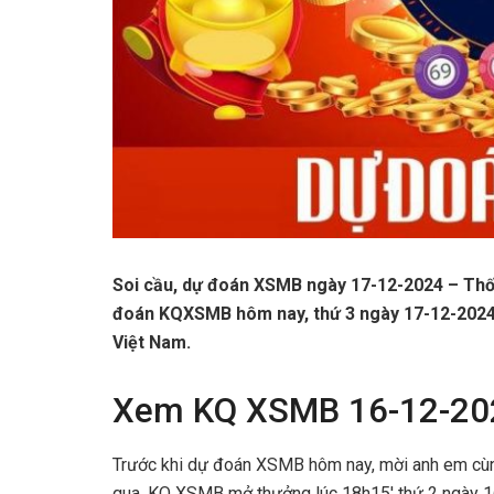
Soi cầu, dự đoán XSMB ngày 17-12-2024 – Thốn
đoán KQXSMB hôm nay, thứ 3 ngày 17-12-2024 
Việt Nam.
Xem KQ XSMB 16-12-20
Trước khi dự đoán XSMB hôm nay, mời anh em c
qua. KQ XSMB mở thưởng lúc 18h15' thứ 2 ngày 1