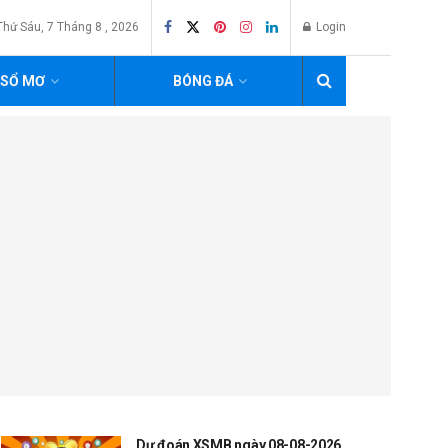
Thứ Sáu, 7 Tháng 8 , 2026
Login
SỔ MƠ
BÓNG ĐÁ
Dự đoán XSMB ngày 08-08-2026