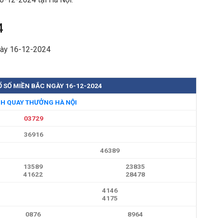
4
ngày 16-12-2024
Ổ SỐ MIỀN BẮC NGÀY 16-12-2024
NH QUAY THƯỞNG HÀ NỘI
03729
36916
46389
13589
23835
41622
28478
4146
4175
0876
8964