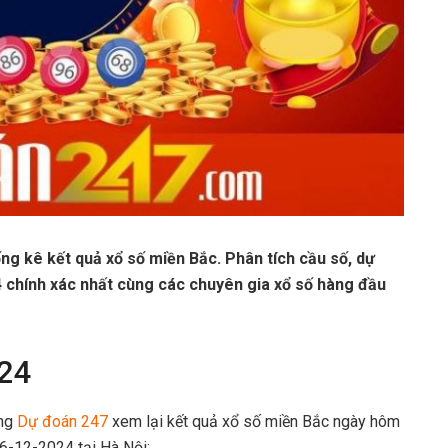
g kê kết quả xổ số miền Bắc. Phân tích cầu số, dự
chính xác nhất cùng các chuyên gia xổ số hàng đầu
24
ùng
Dự đoán 247
xem lại kết quả xổ số miền Bắc ngày hôm
6-12-2024 tại Hà Nội: