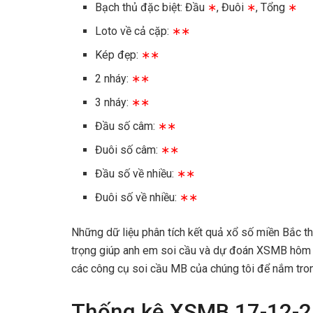
Bạch thủ đặc biệt: Đầu
∗
, Đuôi
∗
, Tổng
∗
Loto về cả cặp:
∗
∗
Kép đẹp:
∗
∗
2 nháy:
∗
∗
3 nháy:
∗
∗
Đầu số câm:
∗
∗
Đuôi số câm:
∗
∗
Đầu số về nhiều:
∗
∗
Đuôi số về nhiều:
∗
∗
Những dữ liệu phân tích kết quả xổ số miền Bắc t
trọng giúp anh em soi cầu và dự đoán XSMB hôm 
các công cụ soi cầu MB của chúng tôi để nắm tro
Thống kê XSMB 17-12-