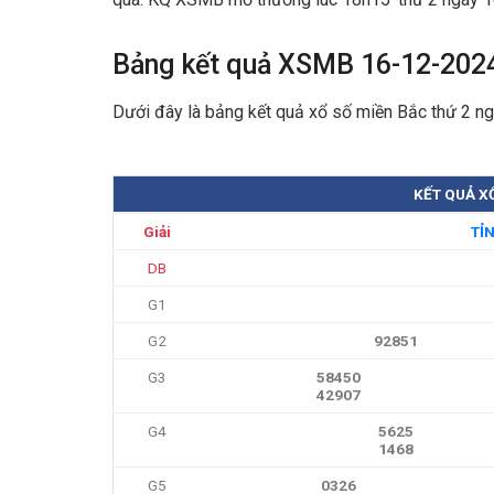
Bảng kết quả XSMB 16-12-202
Dưới đây là bảng kết quả xổ số miền Bắc thứ 2 
KẾT QUẢ X
Giải
TỈ
DB
G1
G2
92851
G3
58450
42907
G4
5625
1468
G5
0326