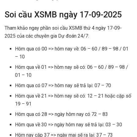
Soi cầu XSMB ngày 17-09-2025
Tham khảo ngay phần soi cầu XSMB thứ 4 ngày 17-09-
2025 của các chuyên gia Dự đoán 24/7:
Hôm qua có 00 => hôm nay về: 06 – 60 / 89 – 98 / 01
– 10
Hôm qua về 01 => hôm nay sẽ có: 06 – 60 / 89 – 98 /
01 – 10
Hôm qua có 07 => hôm nay sẽ trả lại: 07 – 70
Hôm qua về 21 => hôm nay sẽ có: 12 – 21 hoặc cặp số
19 – 91
Hôm qua có 28 => ngày hôm nay có 72 – 83
Hôm qua về 30 => ngày hôm nay sẽ trả lại: 03 – 30
Hôm nay cặp 37 => ngày mai sẽ ra lại: 37 – 73