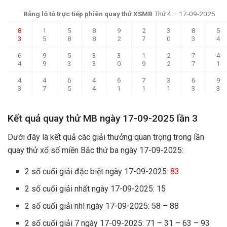
Bảng lô tô trực tiếp phiên quay thử XSMB
Thứ 4 – 17-09-2025
8
1
5
8
9
2
3
8
5
3
5
8
8
2
7
0
3
4
6
9
5
3
3
1
2
7
4
4
9
3
3
0
9
2
7
1
4
4
6
4
6
7
3
6
9
3
7
5
4
1
1
1
3
3
Kết quả quay thử MB ngày 17-09-2025 lần 3
Dưới đây là kết quả các giải thưởng quan trọng trong lần
quay thử xổ số miền Bắc thứ ba ngày 17-09-2025:
2 số cuối giải đặc biệt ngày 17-09-2025:
83
2 số cuối giải nhất ngày 17-09-2025: 15
2 số cuối giải nhì ngày 17-09-2025: 58 – 88
2 số cuối giải 7 ngày 17-09-2025: 71 – 31 – 63 – 93