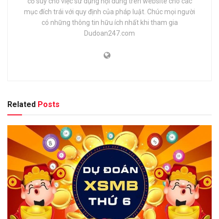
cổ súy cho việc sử dụng nội dung trên website cho các
mục đích trái với quy định của pháp luật. Chúc mọi người
có những thông tin hữu ích nhất khi tham gia
Dudoan247.com
Related
Posts