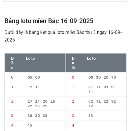
Bảng loto miền Bắc 16-09-2025
Dưới đây là bảng kết quả loto miền Bắc thứ 3 ngày 16-09-
2025
Đ
Lô tô
Đ
Lô tô
ầ
u
u
ôi
0
05
00
0
00
30
20
70
1
12
11
1
21
71
91
51
11
2
27
21
20
26
2
52
72
22
92
22
25
29
12
3
36
30
33
3
33
4
45
4