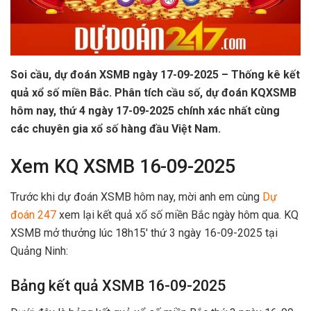
Soi cầu, dự đoán XSMB ngày 17-09-2025 – Thống kê kết
quả xổ số miền Bắc. Phân tích cầu số, dự đoán KQXSMB
hôm nay, thứ 4 ngày 17-09-2025 chính xác nhất cùng
các chuyên gia xổ số hàng đầu Việt Nam.
Xem KQ XSMB 16-09-2025
Trước khi dự đoán XSMB hôm nay, mời anh em cùng
Dự
đoán 247
xem lại kết quả xổ số miền Bắc ngày hôm qua. KQ
XSMB mở thưởng lúc 18h15' thứ 3 ngày 16-09-2025 tại
Quảng Ninh:
Bảng kết quả XSMB 16-09-2025