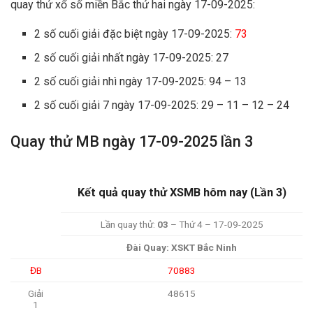
quay thử xổ số miền Bắc thứ hai ngày 17-09-2025:
2 số cuối giải đặc biệt ngày 17-09-2025:
73
2 số cuối giải nhất ngày 17-09-2025: 27
2 số cuối giải nhì ngày 17-09-2025: 94 – 13
2 số cuối giải 7 ngày 17-09-2025: 29 – 11 – 12 – 24
Quay thử MB ngày 17-09-2025 lần 3
Kết quả quay thử XSMB hôm nay (Lần 3)
Lần quay thử:
03
– Thứ 4 – 17-09-2025
Đài Quay: XSKT Bắc Ninh
ĐB
70883
Giải
48615
1