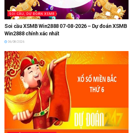
SOI CẦU, DỰ ĐOÁN XSMB
Soi cầu XSMB Win2888 07-08-2026 – Dự đoán XSMB
Win2888 chính xác nhất
06/08/2026