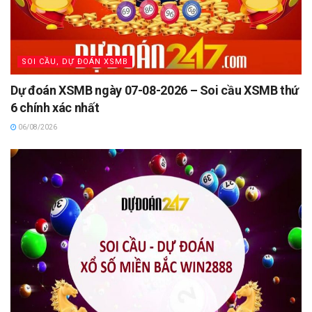
SOI CẦU, DỰ ĐOÁN XSMB
Dự đoán XSMB ngày 07-08-2026 – Soi cầu XSMB thứ
6 chính xác nhất
06/08/2026