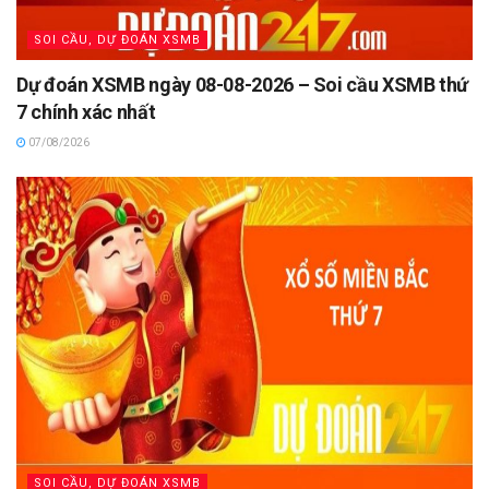
SOI CẦU, DỰ ĐOÁN XSMB
Dự đoán XSMB ngày 08-08-2026 – Soi cầu XSMB thứ
7 chính xác nhất
07/08/2026
SOI CẦU, DỰ ĐOÁN XSMB