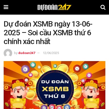
Dự đoán XSMB ngày 13-06-
2025 – Soi cầu XSMB thứ 6
chính xác nhất
by
dudoan247
12/06/2025