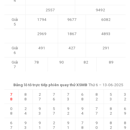
4
2557
9492
Giải
1794
9677
6082
5
2969
1867
4893
Giải
491
427
291
6
Giải
78
90
82
89
7
Bảng lô tô trực tiếp phiên quay thử XSMB
Thứ 6 – 13-06-2025
7
8
2
7
7
6
8
5
3
8
8
7
6
3
8
2
3
2
0
2
9
5
9
9
7
8
6
8
4
3
7
2
4
7
2
9
6
9
9
2
9
7
9
8
8
7
3
1
7
1
8
0
2
9