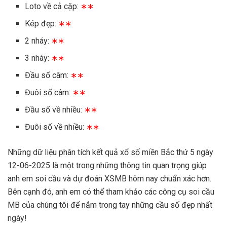
Loto về cả cặp:
∗
∗
Kép đẹp:
∗
∗
2 nháy:
∗
∗
3 nháy:
∗
∗
Đầu số câm:
∗
∗
Đuôi số câm:
∗
∗
Đầu số về nhiều:
∗
∗
Đuôi số về nhiều:
∗
∗
Những dữ liệu phân tích kết quả xổ số miền Bắc thứ 5 ngày
12-06-2025 là một trong những thông tin quan trọng giúp
anh em soi cầu và dự đoán XSMB hôm nay chuẩn xác hơn.
Bên cạnh đó, anh em có thể tham khảo các công cụ soi cầu
MB của chúng tôi để nắm trong tay những cầu số đẹp nhất
ngày!