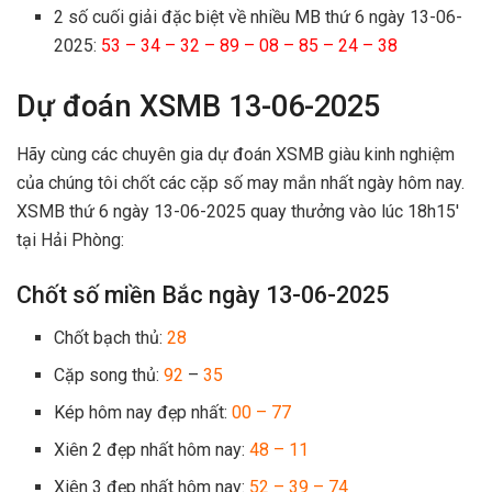
2 số cuối giải đặc biệt về nhiều MB thứ 6 ngày 13-06-
2025:
53 – 34 – 32 – 89 – 08 – 85 – 24 – 38
Dự đoán XSMB 13-06-2025
Hãy cùng các chuyên gia dự đoán XSMB giàu kinh nghiệm
của chúng tôi chốt các cặp số may mắn nhất ngày hôm nay.
XSMB thứ 6 ngày 13-06-2025 quay thưởng vào lúc 18h15'
tại Hải Phòng:
Chốt số miền Bắc ngày 13-06-2025
Chốt bạch thủ:
28
Cặp song thủ:
92
–
35
Kép hôm nay đẹp nhất:
00 – 77
Xiên 2 đẹp nhất hôm nay:
48 – 11
Xiên 3 đẹp nhất hôm nay:
52 – 39 – 74