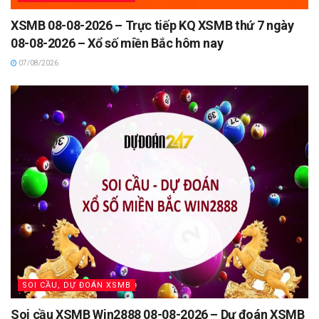
XSMB 08-08-2026 – Trực tiếp KQ XSMB thứ 7 ngày
08-08-2026 – Xổ số miền Bắc hôm nay
07/08/2026
SOI CẦU, DỰ ĐOÁN XSMB
Soi cầu XSMB Win2888 08-08-2026 – Dự đoán XSMB