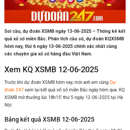
Soi cầu, dự đoán XSMB ngày 13-06-2025 – Thống kê kết
quả xổ số miền Bắc. Phân tích cầu số, dự đoán KQXSMB
hôm nay, thứ 6 ngày 13-06-2025 chính xác nhất cùng
các chuyên gia xổ số hàng đầu Việt Nam.
Xem KQ XSMB 12-06-2025
Trước khi dự đoán XSMB hôm nay, mời anh em cùng
Dự
đoán 247
xem lại kết quả xổ số miền Bắc ngày hôm qua. KQ
XSMB mở thưởng lúc 18h15' thứ 5 ngày 12-06-2025 tại Hà
Nội:
Bảng kết quả XSMB 12-06-2025