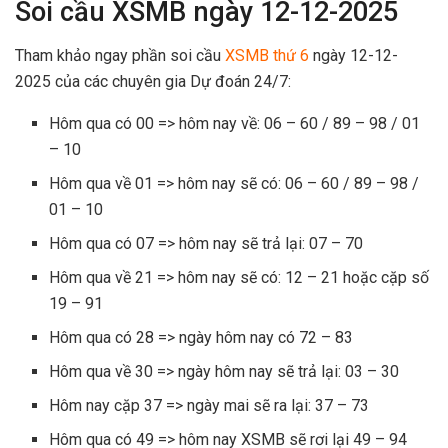
Soi cầu XSMB ngày 12-12-2025
Tham khảo ngay phần soi cầu
XSMB thứ 6
ngày 12-12-
2025 của các chuyên gia Dự đoán 24/7:
Hôm qua có 00 => hôm nay về: 06 – 60 / 89 – 98 / 01
– 10
Hôm qua về 01 => hôm nay sẽ có: 06 – 60 / 89 – 98 /
01 – 10
Hôm qua có 07 => hôm nay sẽ trả lại: 07 – 70
Hôm qua về 21 => hôm nay sẽ có: 12 – 21 hoặc cặp số
19 – 91
Hôm qua có 28 => ngày hôm nay có 72 – 83
Hôm qua về 30 => ngày hôm nay sẽ trả lại: 03 – 30
Hôm nay cặp 37 => ngày mai sẽ ra lại: 37 – 73
Hôm qua có 49 => hôm nay XSMB sẽ rơi lại 49 – 94