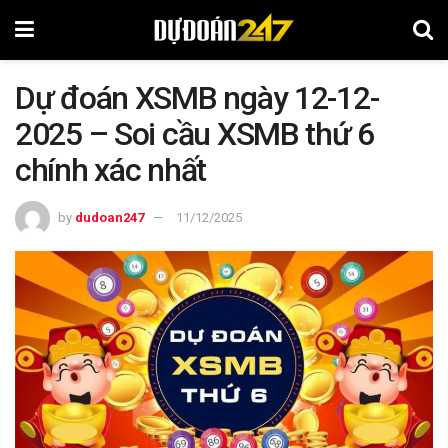
Dự đoán XSMB ngày 12-12-
2025 – Soi cầu XSMB thứ 6
chính xác nhất
by
dudoan247
11/12/2025