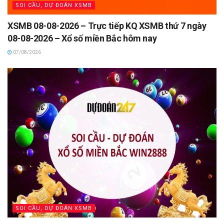
SOI CẦU, DỰ ĐOÁN XSMB
XSMB 08-08-2026 – Trực tiếp KQ XSMB thứ 7 ngày
08-08-2026 – Xổ số miền Bắc hôm nay
07/08/2026
SOI CẦU, DỰ ĐOÁN XSMB