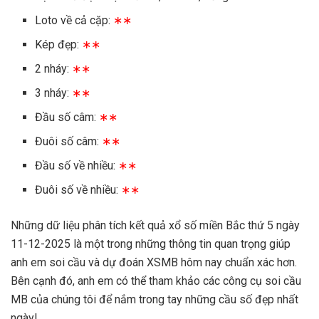
Loto về cả cặp:
∗
∗
Kép đẹp:
∗
∗
2 nháy:
∗
∗
3 nháy:
∗
∗
Đầu số câm:
∗
∗
Đuôi số câm:
∗
∗
Đầu số về nhiều:
∗
∗
Đuôi số về nhiều:
∗
∗
Những dữ liệu phân tích kết quả xổ số miền Bắc thứ 5 ngày
11-12-2025 là một trong những thông tin quan trọng giúp
anh em soi cầu và dự đoán XSMB hôm nay chuẩn xác hơn.
Bên cạnh đó, anh em có thể tham khảo các công cụ soi cầu
MB của chúng tôi để nắm trong tay những cầu số đẹp nhất
ngày!