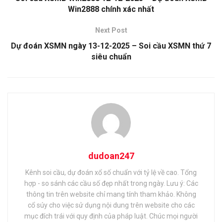
Win2888 chính xác nhất
Next Post
Dự đoán XSMN ngày 13-12-2025 – Soi cầu XSMN thứ 7
siêu chuẩn
dudoan247
Kênh soi cầu, dự đoán xổ số chuẩn với tỷ lệ về cao. Tổng
hợp - so sánh các cầu số đẹp nhất trong ngày. Lưu ý: Các
thông tin trên website chỉ mang tính tham khảo. Không
cổ súy cho việc sử dụng nội dung trên website cho các
mục đích trái với quy định của pháp luật. Chúc mọi người