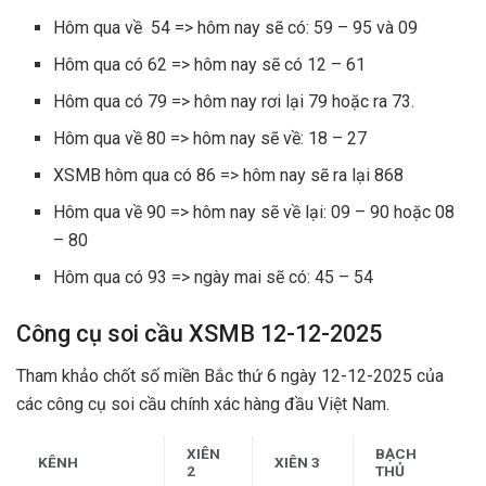
Hôm qua về 54 => hôm nay sẽ có: 59 – 95 và 09
Hôm qua có 62 => hôm nay sẽ có 12 – 61
Hôm qua có 79 => hôm nay rơi lại 79 hoặc ra 73.
Hôm qua về 80 => hôm nay sẽ về: 18 – 27
XSMB hôm qua có 86 => hôm nay sẽ ra lại 868
Hôm qua về 90 => hôm nay sẽ về lại: 09 – 90 hoặc 08
– 80
Hôm qua có 93 => ngày mai sẽ có: 45 – 54
Công cụ soi cầu XSMB 12-12-2025
Tham khảo chốt số miền Bắc thứ 6 ngày 12-12-2025 của
các công cụ soi cầu chính xác hàng đầu Việt Nam.
XIÊN
BẠCH
KÊNH
XIÊN 3
2
THỦ