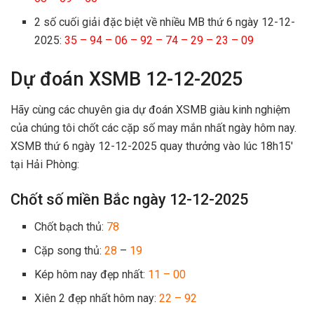
2 số cuối giải đặc biệt về nhiều MB thứ 6 ngày 12-12-
2025:
35 – 94 – 06 – 92 – 74 – 29 – 23 – 09
Dự đoán XSMB 12-12-2025
Hãy cùng các chuyên gia dự đoán XSMB giàu kinh nghiệm
của chúng tôi chốt các cặp số may mắn nhất ngày hôm nay.
XSMB thứ 6 ngày 12-12-2025 quay thưởng vào lúc 18h15'
tại Hải Phòng:
Chốt số miền Bắc ngày 12-12-2025
Chốt bạch thủ:
78
Cặp song thủ:
28
–
19
Kép hôm nay đẹp nhất:
11 – 00
Xiên 2 đẹp nhất hôm nay:
22 – 92