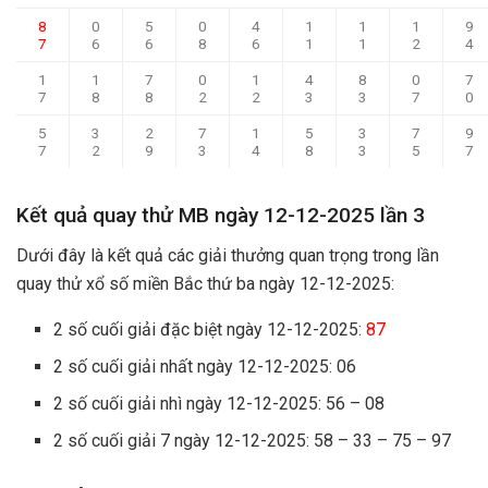
8
0
5
0
4
1
1
1
9
7
6
6
8
6
1
1
2
4
1
1
7
0
1
4
8
0
7
7
8
8
2
2
3
3
7
0
5
3
2
7
1
5
3
7
9
7
2
9
3
4
8
3
5
7
Kết quả quay thử MB ngày 12-12-2025 lần 3
Dưới đây là kết quả các giải thưởng quan trọng trong lần
quay thử xổ số miền Bắc thứ ba ngày 12-12-2025:
2 số cuối giải đặc biệt ngày 12-12-2025:
87
2 số cuối giải nhất ngày 12-12-2025: 06
2 số cuối giải nhì ngày 12-12-2025: 56 – 08
2 số cuối giải 7 ngày 12-12-2025: 58 – 33 – 75 – 97