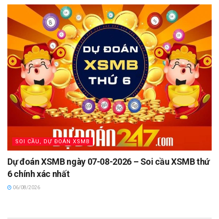
SOI CẦU, DỰ ĐOÁN XSMB
Dự đoán XSMB ngày 07-08-2026 – Soi cầu XSMB thứ
6 chính xác nhất
06/08/2026