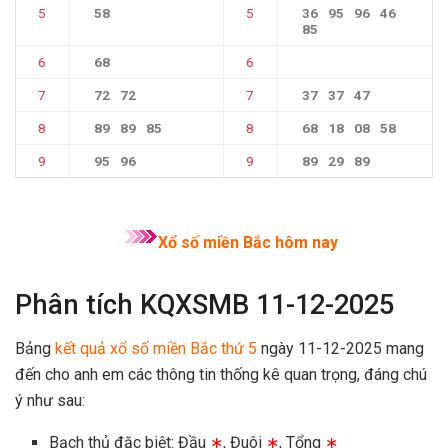
5
58
5
36
95
96
46
85
6
68
6
7
72
72
7
37
37
47
8
89
89
85
8
68
18
08
58
9
95
96
9
89
29
89
Xổ số miền Bắc hôm nay
Phân tích KQXSMB 11-12-2025
Bảng
kết quả xổ số miền Bắc thứ 5
ngày 11-12-2025 mang
đến cho anh em các thông tin thống kê quan trọng, đáng chú
ý như sau:
Bạch thủ đặc biệt: Đầu
∗
, Đuôi
∗
, Tổng
∗