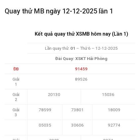
Quay thử MB ngày 12-12-2025 lần 1
Kết quả quay thử XSMB hôm nay (Lần 1)
Lần quay thử:
01
– Thứ 6 – 12-12-2025
Đài Quay: XSKT Hải Phòng
ĐB
91459
Giải
89526
1
Giải
20130
15036
2
Giải
78599
73801
18009
3
05035
30606
92774