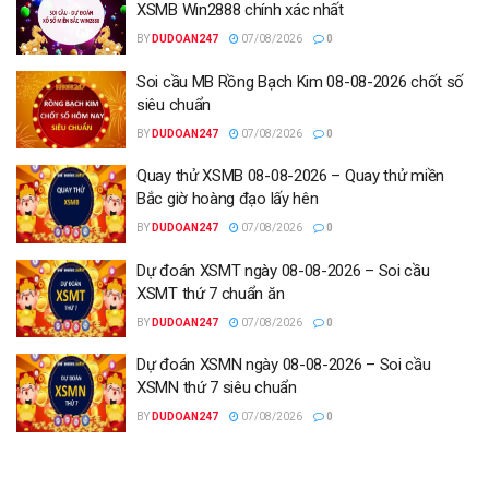
XSMB Win2888 chính xác nhất
BY
DUDOAN247
07/08/2026
0
Soi cầu MB Rồng Bạch Kim 08-08-2026 chốt số
siêu chuẩn
BY
DUDOAN247
07/08/2026
0
Quay thử XSMB 08-08-2026 – Quay thử miền
Bắc giờ hoàng đạo lấy hên
BY
DUDOAN247
07/08/2026
0
Dự đoán XSMT ngày 08-08-2026 – Soi cầu
XSMT thứ 7 chuẩn ăn
BY
DUDOAN247
07/08/2026
0
Dự đoán XSMN ngày 08-08-2026 – Soi cầu
XSMN thứ 7 siêu chuẩn
BY
DUDOAN247
07/08/2026
0