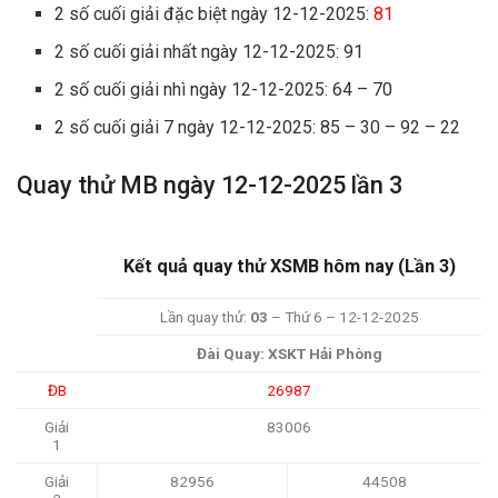
2 số cuối giải đặc biệt ngày 12-12-2025:
81
2 số cuối giải nhất ngày 12-12-2025: 91
2 số cuối giải nhì ngày 12-12-2025: 64 – 70
2 số cuối giải 7 ngày 12-12-2025: 85 – 30 – 92 – 22
Quay thử MB ngày 12-12-2025 lần 3
Kết quả quay thử XSMB hôm nay (Lần 3)
Lần quay thử:
03
– Thứ 6 – 12-12-2025
Đài Quay: XSKT Hải Phòng
ĐB
26987
Giải
83006
1
Giải
82956
44508