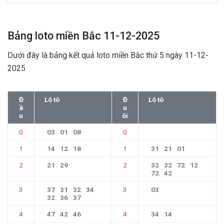
Bảng loto miền Bắc 11-12-2025
Dưới đây là bảng kết quả loto miền Bắc thứ 5 ngày 11-12-
2025
Đ
Lô tô
Đ
Lô tô
ầ
u
u
ôi
0
03
01
08
0
1
14
12
18
1
31
21
01
2
21
29
2
32
32
72
12
72
42
3
37
31
32
34
3
03
32
36
37
4
47
42
46
4
34
14