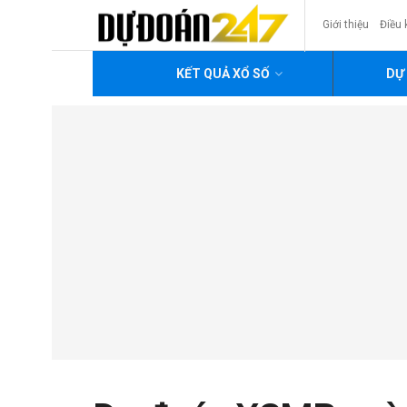
Giới thiệu
Điều
KẾT QUẢ XỔ SỐ
DỰ