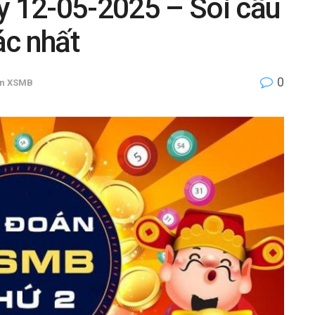
 12-05-2025 – Soi cầu
ác nhất
0
án XSMB