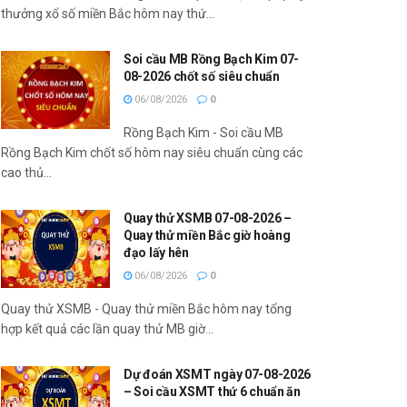
thưởng xổ số miền Bắc hôm nay thứ...
Soi cầu MB Rồng Bạch Kim 07-
08-2026 chốt số siêu chuẩn
06/08/2026
0
Rồng Bạch Kim - Soi cầu MB
Rồng Bạch Kim chốt số hôm nay siêu chuẩn cùng các
cao thủ...
Quay thử XSMB 07-08-2026 –
Quay thử miền Bắc giờ hoàng
đạo lấy hên
06/08/2026
0
Quay thử XSMB - Quay thử miền Bắc hôm nay tổng
hợp kết quả các lần quay thử MB giờ...
Dự đoán XSMT ngày 07-08-2026
– Soi cầu XSMT thứ 6 chuẩn ăn