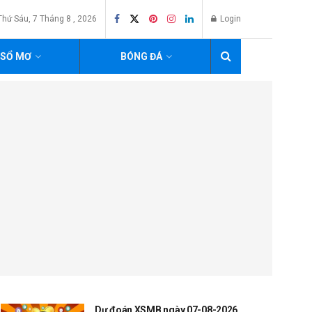
Thứ Sáu, 7 Tháng 8 , 2026
Login
SỔ MƠ
BÓNG ĐÁ
Dự đoán XSMB ngày 07-08-2026