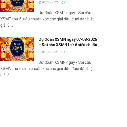
06/08/2026
0
Dự đoán XSMT ngày - Soi cầu
XSMT thứ 6 siêu chuẩn xác các giải đầu đuôi đặc biệt,
giải 8,...
Dự đoán XSMN ngày 07-08-2026
– Soi cầu XSMN thứ 6 siêu chuẩn
06/08/2026
0
Dự đoán XSMN ngày - Soi cầu
XSMN thứ 6 siêu chuẩn xác các giải đầu đuôi đặc biệt,
giải 8,...