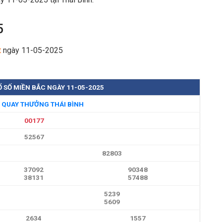
5
t
ngày 11-05-2025
Ổ SỐ MIỀN BẮC NGÀY 11-05-2025
 QUAY THƯỞNG THÁI BÌNH
00177
52567
82803
37092
90348
38131
57488
5239
5609
2634
1557