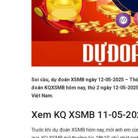
Soi cầu, dự đoán XSMB ngày 12-05-2025 – Thốn
đoán KQXSMB hôm nay, thứ 2 ngày 12-05-2025 
Việt Nam.
Xem KQ XSMB 11-05-20
Trước khi dự đoán XSMB hôm nay, mời anh em c
qua. KQ XSMB mở thưởng lúc 18h15' chủ nhật ngày