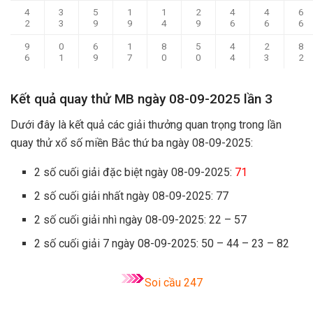
4
3
5
1
1
2
4
4
6
2
3
9
9
4
9
6
6
6
9
0
6
1
8
5
4
2
8
6
1
9
7
0
0
4
3
2
Kết quả quay thử MB ngày 08-09-2025 lần 3
Dưới đây là kết quả các giải thưởng quan trọng trong lần
quay thử xổ số miền Bắc thứ ba ngày 08-09-2025:
2 số cuối giải đặc biệt ngày 08-09-2025:
71
2 số cuối giải nhất ngày 08-09-2025: 77
2 số cuối giải nhì ngày 08-09-2025: 22 – 57
2 số cuối giải 7 ngày 08-09-2025: 50 – 44 – 23 – 82
Soi cầu 247