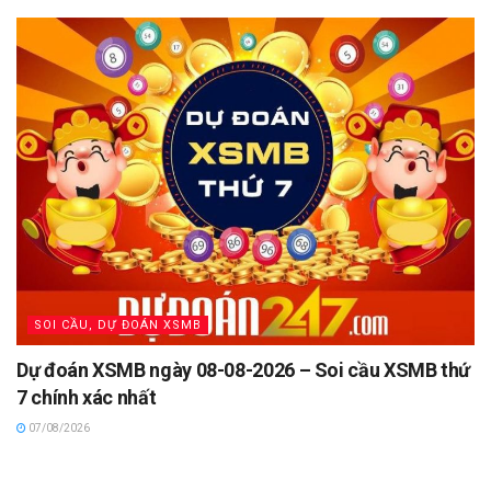
SOI CẦU, DỰ ĐOÁN XSMB
Dự đoán XSMB ngày 08-08-2026 – Soi cầu XSMB thứ
7 chính xác nhất
07/08/2026