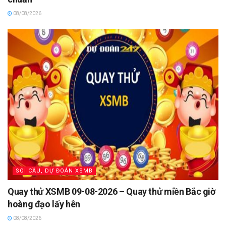
08/08/2026
SOI CẦU, DỰ ĐOÁN XSMB
Quay thử XSMB 09-08-2026 – Quay thử miền Bắc giờ
hoàng đạo lấy hên
08/08/2026