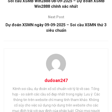
Soi cầu XSMB Win2888 08-09-2025 – Dự đoán XSMB
Win2888 chính xác nhất
Next Post
Dự đoán XSMN ngày 09-09-2025 – Soi cầu XSMN thứ 3
siêu chuẩn
dudoan247
Kênh soi cầu, dự đoán xổ số chuẩn với tỷ lệ về cao. Tổng
hợp - so sánh các cầu số đẹp nhất trong ngày. Lưu ý: Các
thông tin trên website chỉ mang tính tham khảo. Không
cổ súy cho việc sử dụng nội dung trên website cho các
mục đích trái với quy định của pháp luật. Chúc mọi người