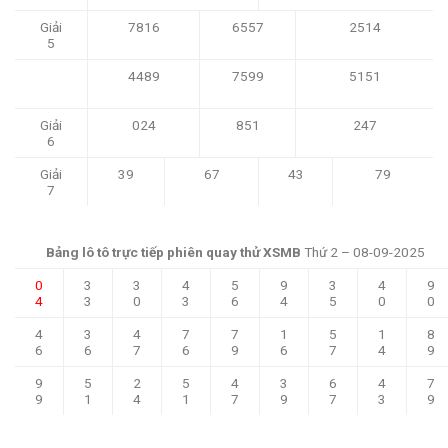
Giải
7816
6557
2514
5
4489
7599
5151
Giải
024
851
247
6
Giải
39
67
43
79
7
Bảng lô tô trực tiếp phiên quay thử XSMB
Thứ 2 – 08-09-2025
0
3
3
4
5
9
3
4
9
4
3
0
3
6
4
5
0
0
4
3
4
7
7
1
5
1
8
6
6
7
6
9
6
7
4
9
9
5
2
5
4
3
6
4
7
9
1
4
1
7
9
7
3
9