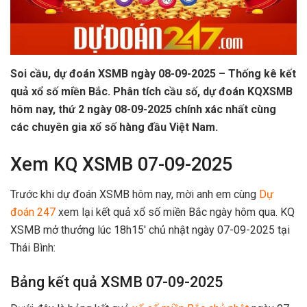
Soi cầu, dự đoán XSMB ngày 08-09-2025 – Thống kê kết
quả xổ số miền Bắc. Phân tích cầu số, dự đoán KQXSMB
hôm nay, thứ 2 ngày 08-09-2025 chính xác nhất cùng
các chuyên gia xổ số hàng đầu Việt Nam.
Xem KQ XSMB 07-09-2025
Trước khi dự đoán XSMB hôm nay, mời anh em cùng
Dự
đoán 247
xem lại kết quả xổ số miền Bắc ngày hôm qua. KQ
XSMB mở thưởng lúc 18h15' chủ nhật ngày 07-09-2025 tại
Thái Bình:
Bảng kết quả XSMB 07-09-2025