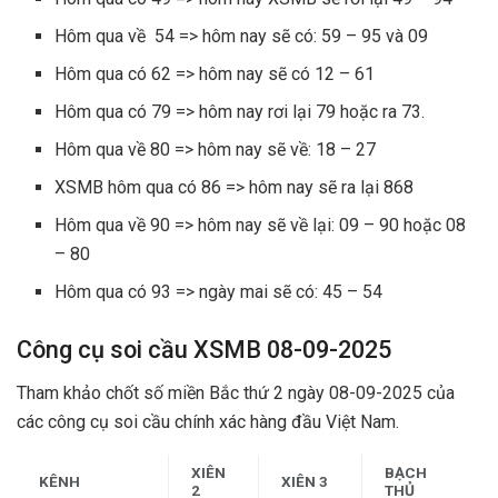
Hôm qua về 54 => hôm nay sẽ có: 59 – 95 và 09
Hôm qua có 62 => hôm nay sẽ có 12 – 61
Hôm qua có 79 => hôm nay rơi lại 79 hoặc ra 73.
Hôm qua về 80 => hôm nay sẽ về: 18 – 27
XSMB hôm qua có 86 => hôm nay sẽ ra lại 868
Hôm qua về 90 => hôm nay sẽ về lại: 09 – 90 hoặc 08
– 80
Hôm qua có 93 => ngày mai sẽ có: 45 – 54
Công cụ soi cầu XSMB 08-09-2025
Tham khảo chốt số miền Bắc thứ 2 ngày 08-09-2025 của
các công cụ soi cầu chính xác hàng đầu Việt Nam.
XIÊN
BẠCH
KÊNH
XIÊN 3
2
THỦ