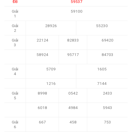
ĐB
59537
Giải
59100
1
Giải
28926
55230
2
Giải
22124
82833
69420
3
58924
95717
84703
Giải
5709
1605
4
1216
7144
Giải
8998
0542
2433
5
6018
4984
5943
Giải
667
458
753
6