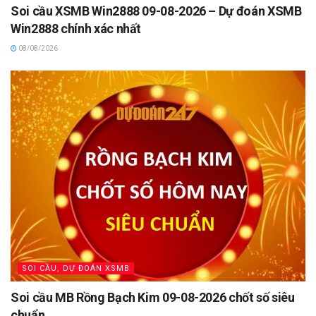
Soi cầu XSMB Win2888 09-08-2026 – Dự đoán XSMB
Win2888 chính xác nhất
08/08/2026
SOI CẦU, DỰ ĐOÁN XSMB
Soi cầu MB Rồng Bạch Kim 09-08-2026 chốt số siêu
chuẩn