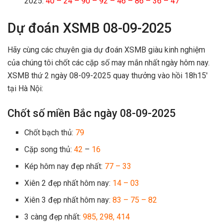
2025:
40 – 24 – 90 – 92 – 46 – 86 – 36 – 47
Dự đoán XSMB 08-09-2025
Hãy cùng các chuyên gia dự đoán XSMB giàu kinh nghiệm
của chúng tôi chốt các cặp số may mắn nhất ngày hôm nay.
XSMB thứ 2 ngày 08-09-2025 quay thưởng vào hồi 18h15'
tại Hà Nội:
Chốt số miền Bắc ngày 08-09-2025
Chốt bạch thủ:
79
Cặp song thủ:
42
–
16
Kép hôm nay đẹp nhất:
77 – 33
Xiên 2 đẹp nhất hôm nay:
14 – 03
Xiên 3 đẹp nhất hôm nay:
83 – 75 – 82
3 càng đẹp nhất:
985, 298, 414