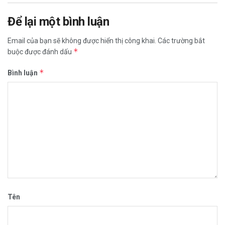
Để lại một bình luận
Email của bạn sẽ không được hiển thị công khai.
Các trường bắt
*
buộc được đánh dấu
*
Bình luận
Tên