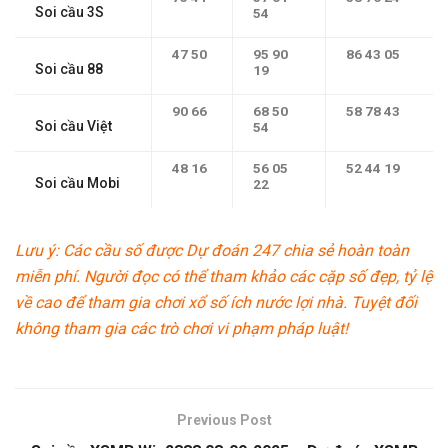
Soi cầu 3S
54
47
50
95
90
86
43
05
Soi cầu 88
19
90
66
68
50
58
78
43
Soi cầu Việt
54
48
16
56
05
52
44
19
Soi cầu Mobi
22
Lưu ý: Các cầu số được Dự đoán 247 chia sẻ hoàn toàn
miễn phí. Người đọc có thể tham khảo các cặp số đẹp, tỷ lệ
về cao để tham gia chơi xổ số ích nước lợi nhà. Tuyệt đối
không tham gia các trò chơi vi phạm pháp luật!
Previous Post