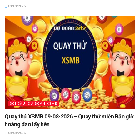
08/08/2026
SOI CẦU, DỰ ĐOÁN XSMB
Quay thử XSMB 09-08-2026 – Quay thử miền Bắc giờ
hoàng đạo lấy hên
08/08/2026