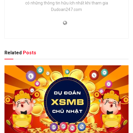
có những thông tin hữu ích nhất khi tham gia
Dudoan247.com
Related
Posts