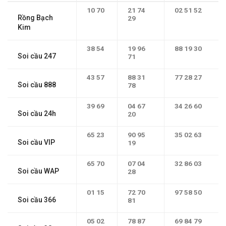
10
70
21
74
02
51
52
Rồng Bạch
29
Kim
38
54
19
96
88
19
30
Soi cầu 247
71
43
57
88
31
77
28
27
Soi cầu 888
78
39
69
04
67
34
26
60
Soi cầu 24h
20
65
23
90
95
35
02
63
Soi cầu VIP
19
65
70
07
04
32
86
03
Soi cầu WAP
28
01
15
72
70
97
58
50
Soi cầu 366
81
05
02
78
87
69
84
79