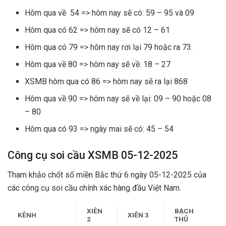
Hôm qua về 54 => hôm nay sẽ có: 59 – 95 và 09
Hôm qua có 62 => hôm nay sẽ có 12 – 61
Hôm qua có 79 => hôm nay rơi lại 79 hoặc ra 73.
Hôm qua về 80 => hôm nay sẽ về: 18 – 27
XSMB hôm qua có 86 => hôm nay sẽ ra lại 868
Hôm qua về 90 => hôm nay sẽ về lại: 09 – 90 hoặc 08
– 80
Hôm qua có 93 => ngày mai sẽ có: 45 – 54
Công cụ soi cầu XSMB 05-12-2025
Tham khảo chốt số miền Bắc thứ 6 ngày 05-12-2025 của
các công cụ soi cầu chính xác hàng đầu Việt Nam.
XIÊN
BẠCH
KÊNH
XIÊN 3
2
THỦ