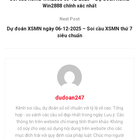
Win2888 chính xác nhất
Next Post
Dự đoán XSMN ngày 06-12-2025 – Soi cầu XSMN thứ 7
siêu chuẩn
dudoan247
Kênh soi cầu, dự đoán xổ số chuẩn với tỷ lệ về cao. Tổng
hợp - so sánh các cầu số đẹp nhất trong ngày. Lưu ý: Các
thông tin trên website chỉ mang tính tham khảo. Không
cổ súy cho việc sử dụng nội dung trên website cho các
mục đích trái với quy định của pháp luật. Chúc mọi người