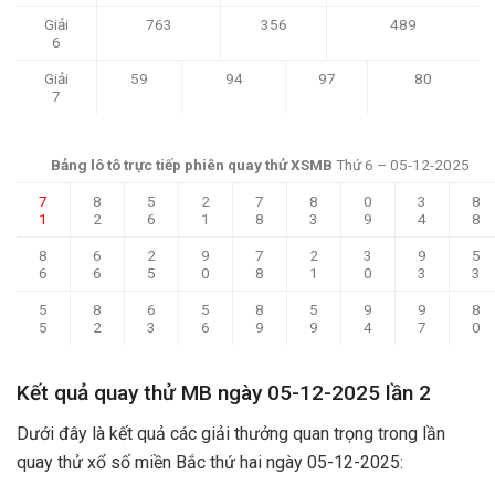
Giải
763
356
489
6
Giải
59
94
97
80
7
Bảng lô tô trực tiếp phiên quay thử XSMB
Thứ 6 – 05-12-2025
7
8
5
2
7
8
0
3
8
1
2
6
1
8
3
9
4
8
8
6
2
9
7
2
3
9
5
6
6
5
0
8
1
0
3
3
5
8
6
5
8
5
9
9
8
5
2
3
6
9
9
4
7
0
Kết quả quay thử MB ngày 05-12-2025 lần 2
Dưới đây là kết quả các giải thưởng quan trọng trong lần
quay thử xổ số miền Bắc thứ hai ngày 05-12-2025: