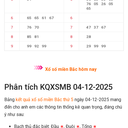
76
05
26
05
65
6
65
65
61
67
6
7
76
70
7
47
37
67
8
85
81
8
28
9
99
92
99
9
29
99
99
Xổ số miền Bắc hôm nay
Phân tích KQXSMB 04-12-2025
Bảng
kết quả xổ số miền Bắc thứ 5
ngày 04-12-2025 mang
đến cho anh em các thông tin thống kê quan trọng, đáng chú
ý như sau:
Bạch thủ đặc biệt: Đầu
∗
, Đuôi
∗
, Tổng
∗