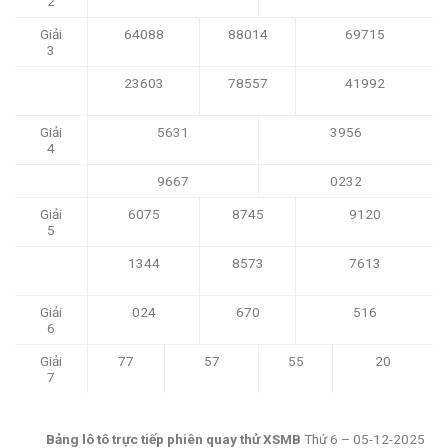
2
Giải
64088
88014
69715
3
23603
78557
41992
Giải
5631
3956
4
9667
0232
Giải
6075
8745
9120
5
1344
8573
7613
Giải
024
670
516
6
Giải
77
57
55
20
7
Bảng lô tô trực tiếp phiên quay thử XSMB
Thứ 6 – 05-12-2025