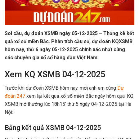
Soi cầu, dự đoán XSMB ngày 05-12-2025 – Thống kê kết
quả xổ số miền Bắc. Phân tích cầu số, dự đoán KQXSMB
hôm nay, thứ 6 ngày 05-12-2025 chính xác nhất cùng
các chuyên gia xổ số hàng đầu Việt Nam.
Xem KQ XSMB 04-12-2025
Trước khi dự đoán XSMB hôm nay, mời anh em cùng
Dự
đoán 247
xem lại kết quả xổ số miền Bắc ngày hôm qua. KQ
XSMB mở thưởng lúc 18h15' thứ 5 ngày 04-12-2025 tại Hà
Nội:
Bảng kết quả XSMB 04-12-2025