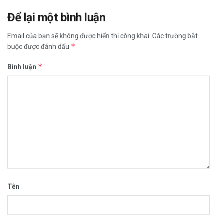
Để lại một bình luận
Email của bạn sẽ không được hiển thị công khai.
Các trường bắt
*
buộc được đánh dấu
*
Bình luận
Tên