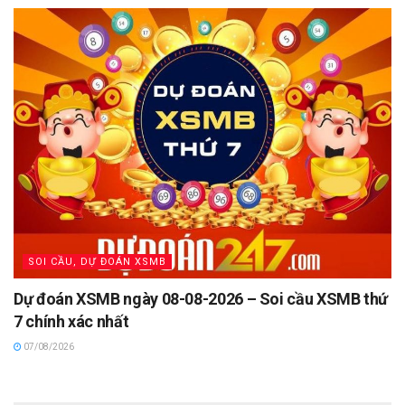
SOI CẦU, DỰ ĐOÁN XSMB
Dự đoán XSMB ngày 08-08-2026 – Soi cầu XSMB thứ
7 chính xác nhất
07/08/2026