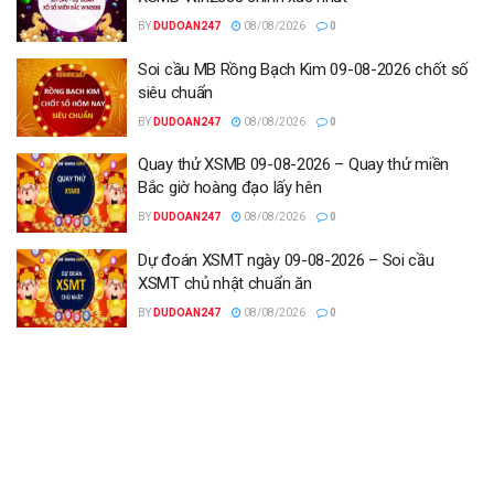
BY
DUDOAN247
08/08/2026
0
Soi cầu MB Rồng Bạch Kim 09-08-2026 chốt số
siêu chuẩn
BY
DUDOAN247
08/08/2026
0
Quay thử XSMB 09-08-2026 – Quay thử miền
Bắc giờ hoàng đạo lấy hên
BY
DUDOAN247
08/08/2026
0
Dự đoán XSMT ngày 09-08-2026 – Soi cầu
XSMT chủ nhật chuẩn ăn
BY
DUDOAN247
08/08/2026
0