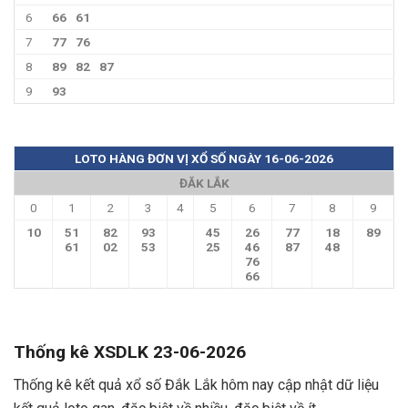
6
66
61
7
77
76
8
89
82
87
9
93
LOTO HÀNG ĐƠN VỊ XỔ SỐ NGÀY 16-06-2026
ĐĂK LẮK
0
1
2
3
4
5
6
7
8
9
10
51
82
93
45
26
77
18
89
61
02
53
25
46
87
48
76
66
Thống kê XSDLK 23-06-2026
Thống kê kết quả xổ số Đắk Lắk hôm nay cập nhật dữ liệu