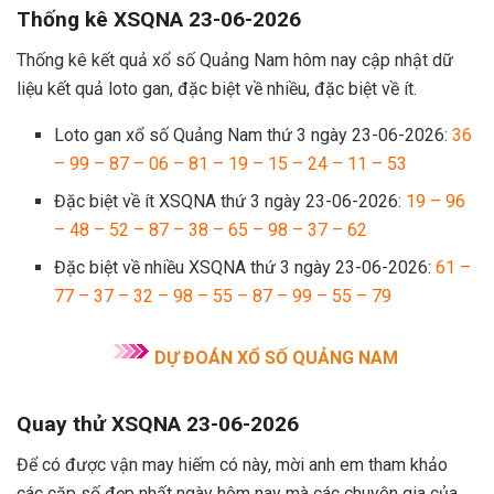
Thống kê XSQNA 23-06-2026
Thống kê kết quả xổ số Quảng Nam hôm nay cập nhật dữ
liệu kết quả loto gan, đặc biệt về nhiều, đặc biệt về ít.
Loto gan xổ số Quảng Nam thứ 3 ngày 23-06-2026:
36
– 99 – 87 – 06 – 81 – 19 – 15 – 24 – 11 – 53
Đặc biệt về ít XSQNA thứ 3 ngày 23-06-2026:
19 – 96
– 48 – 52 – 87 – 38 – 65 – 98 – 37 – 62
Đặc biệt về nhiều XSQNA thứ 3 ngày 23-06-2026:
61 –
77 – 37 – 32 – 98 – 55 – 87 – 99 – 55 – 79
DỰ ĐOÁN XỔ SỐ QUẢNG NAM
Quay thử XSQNA 23-06-2026
Để có được vận may hiếm có này, mời anh em tham khảo
các cặp số đẹp nhất ngày hôm nay mà các chuyên gia của