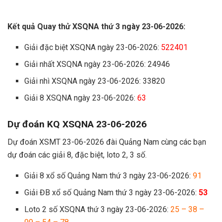
Kết quả Quay thử XSQNA thứ 3 ngày 23-06-2026:
Giải đặc biệt XSQNA ngày 23-06-2026:
522401
Giải nhất XSQNA ngày 23-06-2026: 24946
Giải nhì XSQNA ngày 23-06-2026: 33820
Giải 8 XSQNA ngày 23-06-2026:
63
Dự đoán KQ XSQNA 23-06-2026
Dự đoán XSMT 23-06-2026 đài Quảng Nam cùng các bạn
dự đoán các giải 8, đặc biệt, loto 2, 3 số.
Giải 8 xổ số Quảng Nam thứ 3 ngày 23-06-2026:
91
Giải ĐB xổ số Quảng Nam thứ 3 ngày 23-06-2026:
53
Loto 2 số XSQNA thứ 3 ngày 23-06-2026:
25 – 38 –