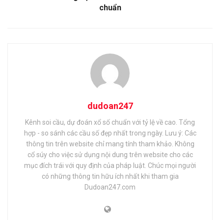
chuẩn
dudoan247
Kênh soi cầu, dự đoán xổ số chuẩn với tỷ lệ về cao. Tổng
hợp - so sánh các cầu số đẹp nhất trong ngày. Lưu ý: Các
thông tin trên website chỉ mang tính tham khảo. Không
cổ súy cho việc sử dụng nội dung trên website cho các
mục đích trái với quy định của pháp luật. Chúc mọi người
có những thông tin hữu ích nhất khi tham gia
Dudoan247.com