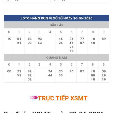
LOTO HÀNG ĐƠN VỊ XỔ SỐ NGÀY 16-06-2026
ĐĂK LẮK
0
1
2
3
4
5
6
7
8
9
10
51
82
93
45
26
77
18
89
61
02
53
25
46
87
48
76
66
QUẢNG NAM
0
1
2
3
4
5
6
7
8
9
00
21
82
24
35
96
87
48
09
51
82
44
55
88
29
02
48
39
TRỰC TIẾP XSMT