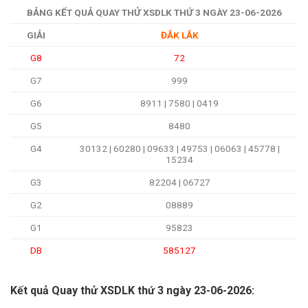
BẢNG KẾT QUẢ QUAY THỬ XSDLK THỨ 3 NGÀY 23-06-2026
GIẢI
ĐẮK LẮK
G8
72
G7
999
G6
8911 | 7580 | 0419
G5
8480
G4
30132 | 60280 | 09633 | 49753 | 06063 | 45778 |
15234
G3
82204 | 06727
G2
08889
G1
95823
DB
585127
Kết quả Quay thử XSDLK thứ 3 ngày 23-06-2026: