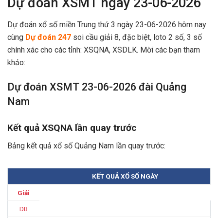
Dự đoán XSMT ngày 23-06-2026
Dự đoán xổ số miền Trung thứ 3 ngày 23-06-2026 hôm nay
cùng
Dự đoán 247
soi cầu giải 8, đặc biệt, loto 2 số, 3 số
chính xác cho các tỉnh: XSQNA, XSDLK. Mời các bạn tham
khảo:
Dự đoán XSMT 23-06-2026 đài Quảng
Nam
Kết quả XSQNA lần quay trước
Bảng kết quả xổ số Quảng Nam lần quay trước:
KẾT QUẢ XỔ SỐ NGÀY
Giải
DB