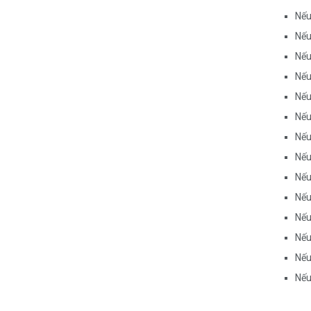
Nếu
Nếu
Nếu
Nếu
Nếu
Nếu
Nếu
Nếu
Nếu
Nếu
Nếu
Nếu
Nếu
Nếu