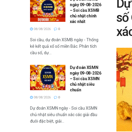
Dự
ngày 09-08-2026
– Soi cầu XSMB
số
chủ nhật chính
xác nhất
xác
08/08/2026
0
Soi cầu, dự đoán XSMB ngày - Thống
kê kết quả xổ số miền Bắc. Phân tích
cầu số, dự...
Dự đoán XSMN
ngày 09-08-2026
– Soi cầu XSMN
chủ nhật siêu
chuẩn
08/08/2026
0
Dự đoán XSMN ngày - Soi cầu XSMN
chủ nhật siêu chuẩn xác các giải đầu
đuôi đặc biệt, giải...