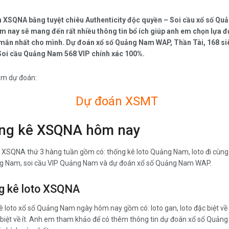
 XSQNA bằng tuyệt chiêu Authenticity độc quyền – Soi cầu xổ số Q
m nay sẽ mang đến rất nhiều thông tin bổ ích giúp anh em chọn lựa 
mắn nhất cho mình. Dự đoán xổ số Quảng Nam WAP, Thần Tài, 168 si
Soi cầu Quảng Nam 568 VIP chính xác 100%.
m dự đoán:
Dự đoán XSMT
ng kê XSQNA hôm nay
XSQNA thứ 3 hàng tuần gồm có: thống kê loto Quảng Nam, loto đi cùng
g Nam, soi cầu VIP Quảng Nam và dự đoán xổ số Quảng Nam WAP.
g kê loto XSQNA
 loto xổ số Quảng Nam ngày hôm nay gồm có: loto gan, loto đặc biệt về 
 biệt về ít. Anh em tham khảo để có thêm thông tin dự đoán xổ số Quản