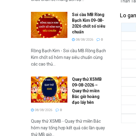
Thần Tài
Soi cầu MB Rồng
Lo gan
Bạch Kim 09-08-
2026 chốt số siêu
chuẩn
08/08/2026
0
Rồng Bạch Kim - Soi cầu MB Rồng Bạch
Kim chốt số hôm nay siêu chuẩn cùng
các cao thủ...
Quay thử XSMB
09-08-2026 –
Quay thử miền
Bắc giờ hoàng
đạo lấy hên
08/08/2026
0
Quay thử XSMB - Quay thử miền Bắc
hôm nay tổng hợp kết quả các lần quay
thử MB giờ...