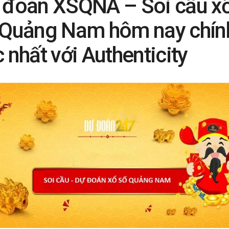
 đoán XSQNA – Soi cầu x
 Quảng Nam hôm nay chín
 nhất với Authenticity