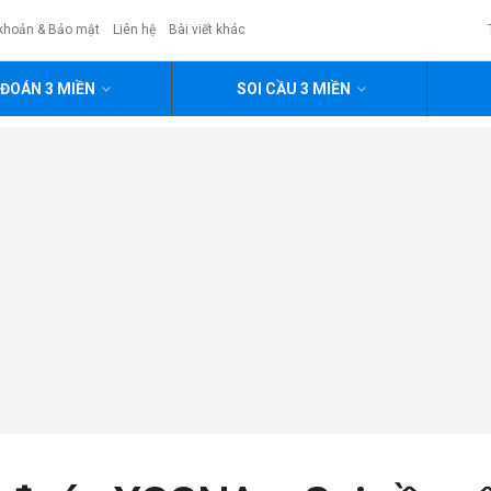
 khoản & Bảo mật
Liên hệ
Bài viết khác
 ĐOÁN 3 MIỀN
SOI CẦU 3 MIỀN