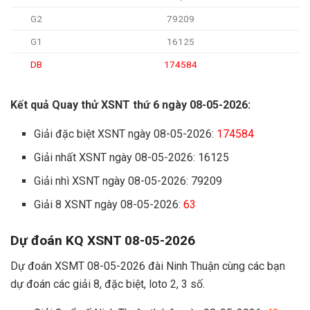
G2
79209
G1
16125
DB
174584
Kết quả Quay thử XSNT thứ 6 ngày 08-05-2026:
Giải đặc biệt XSNT ngày 08-05-2026:
174584
Giải nhất XSNT ngày 08-05-2026: 16125
Giải nhì XSNT ngày 08-05-2026: 79209
Giải 8 XSNT ngày 08-05-2026:
63
Dự đoán KQ XSNT 08-05-2026
Dự đoán XSMT 08-05-2026 đài Ninh Thuận cùng các bạn
dự đoán các giải 8, đặc biệt, loto 2, 3 số.