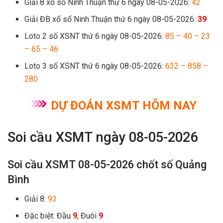
Giải 8 xổ số Ninh Thuận thứ 6 ngày 08-05-2026:
42
Giải ĐB xổ số Ninh Thuận thứ 6 ngày 08-05-2026:
39
Loto 2 số XSNT thứ 6 ngày 08-05-2026:
85 – 40 – 23
– 65 – 46
Loto 3 số XSNT thứ 6 ngày 08-05-2026:
632 – 858 –
280
DỰ ĐOÁN XSMT HÔM NAY
Soi cầu XSMT ngày 08-05-2026
Soi cầu XSMT 08-05-2026 chốt số Quảng
Bình
Giải 8:
93
Đặc biệt: Đầu
9
, Đuôi
9