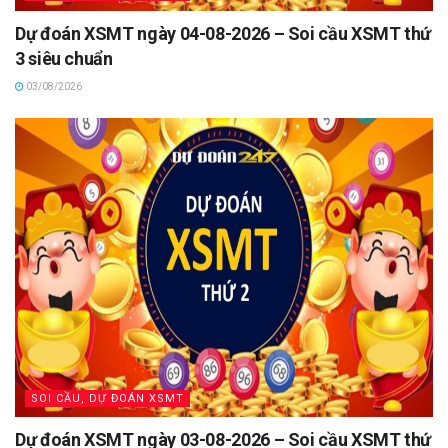
Dự đoán XSMT ngày 04-08-2026 – Soi cầu XSMT thứ
3 siêu chuẩn
03/08/2026
SOI CẦU, DỰ ĐOÁN XSMT
Dự đoán XSMT ngày 03-08-2026 – Soi cầu XSMT thứ