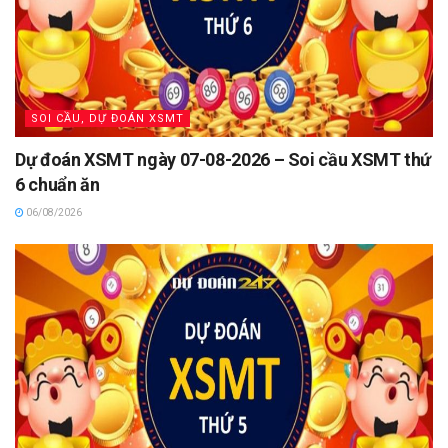
SOI CẦU, DỰ ĐOÁN XSMT
Dự đoán XSMT ngày 07-08-2026 – Soi cầu XSMT thứ
6 chuẩn ăn
06/08/2026