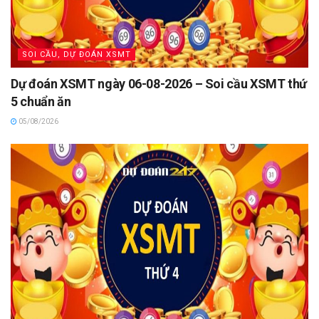
SOI CẦU, DỰ ĐOÁN XSMT
Dự đoán XSMT ngày 06-08-2026 – Soi cầu XSMT thứ
5 chuẩn ăn
05/08/2026