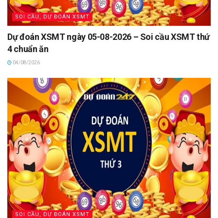
SOI CẦU, DỰ ĐOÁN XSMT
Dự đoán XSMT ngày 05-08-2026 – Soi cầu XSMT thứ
4 chuẩn ăn
04/08/2026
SOI CẦU, DỰ ĐOÁN XSMT