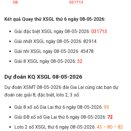
DB
031713
Kết quả Quay thử XSGL thứ 6 ngày 08-05-2026:
Giải đặc biệt XSGL ngày 08-05-2026:
031713
Giải nhất XSGL ngày 08-05-2026: 82914
Giải nhì XSGL ngày 08-05-2026: 45478
Giải 8 XSGL ngày 08-05-2026:
32
Dự đoán KQ XSGL 08-05-2026
Dự đoán XSMT 08-05-2026 đài Gia Lai cùng các bạn dự
đoán các giải 8, đặc biệt, loto 2, 3 số.
Giải 8 xổ số Gia Lai thứ 6 ngày 08-05-2026:
93
Giải ĐB xổ số Gia Lai thứ 6 ngày 08-05-2026:
72
Loto 2 số XSGL thứ 6 ngày 08-05-2026:
43 – 80 – 82