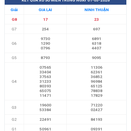
Giải
GIA LAI
NINH THUẬN
G8
17
23
G7
254
697
9730
6891
G6
1290
6318
0796
4407
G5
8793
9095
07565
11306
33404
62361
37563
36852
G4
31233
96984
80393
65125
65075
78838
11471
17829
19600
71220
G3
53384
02427
G2
22491
84193
G1
50961
09391