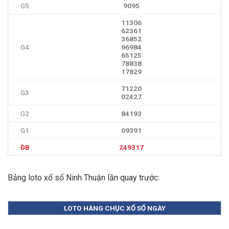
G5
9095
11306
62361
36852
G4
96984
65125
78838
17829
71220
G3
02427
G2
84193
G1
09391
ĐB
249317
Bảng loto xổ số Ninh Thuận lần quay trước:
LOTO HÀNG CHỤC XỔ SỐ NGÀY