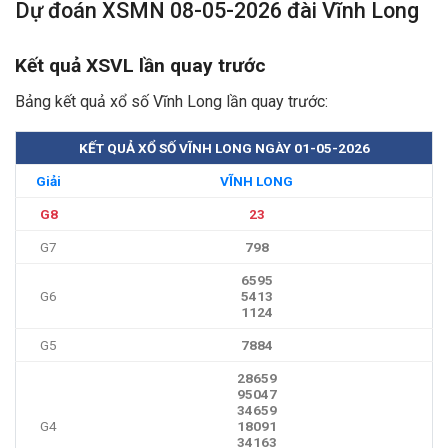
Dự đoán XSMN 08-05-2026 đài Vĩnh Long
Kết quả XSVL lần quay trước
Bảng kết quả xổ số Vĩnh Long lần quay trước:
KẾT QUẢ XỔ SỐ VĨNH LONG NGÀY 01-05-2026
Giải
VĨNH LONG
G8
23
G7
798
6595
G6
5413
1124
G5
7884
28659
95047
34659
G4
18091
34163