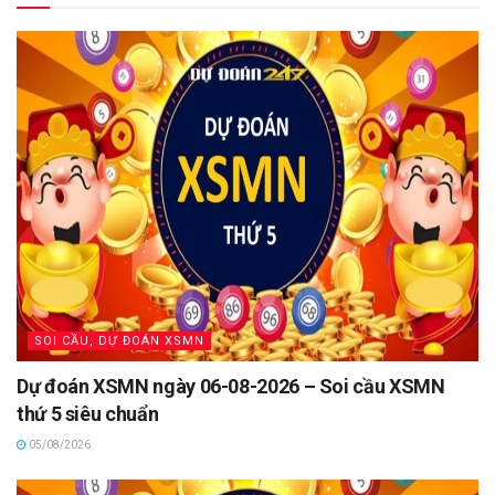
SOI CẦU, DỰ ĐOÁN XSMN
Dự đoán XSMN ngày 06-08-2026 – Soi cầu XSMN
thứ 5 siêu chuẩn
05/08/2026