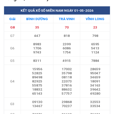
KẾT QUẢ XỔ SỐ MIỀN NAM NGÀY 01-05-2026
Giải
BÌNH DƯƠNG
TRÀ VINH
VĨNH LONG
G8
35
70
23
G7
447
818
798
8983
2399
6595
G6
1706
6086
5413
9743
1754
1124
G5
8311
4915
7884
15956
17002
28659
52825
35798
95047
89498
08118
34659
G4
82925
22073
18091
55875
37816
34163
18832
88632
39642
65143
57757
49280
09130
29868
32553
G3
13467
70237
33534