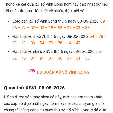
Thống kê kết quả xổ số Vĩnh Long hôm nay cập nhật dữ liệu
kết quả loto gan, đặc biệt về nhiều, đặc biệt về ít.
Loto gan xổ số Vĩnh Long thứ 6 ngày 08-05-2026:
09 –
06 – 72 – 02 – 00 – 18 – 53 – 27 – 33 – 83
Đặc biệt về ít XSVL thứ 6 ngày 08-05-2026:
54 – 78 –
93 – 13 – 03 – 54 – 70 – 76 – 14 – 47
Đặc biệt về nhiều XSVL thứ 6 ngày 08-05-2026:
65 –
72 – 46 – 87 – 91 – 81 – 06 – 07 – 01 – 55
DỰ ĐOÁN XỔ SỐ VĨNH LONG
Quay thử XSVL 08-05-2026
Để có được vận may hiếm có này, mời anh em tham khảo
các cặp số đẹp nhất ngày hôm nay mà các chuyên gia của
chúng tôi cùng công cụ quay thử xổ số Vĩnh Long ơ đã đưa