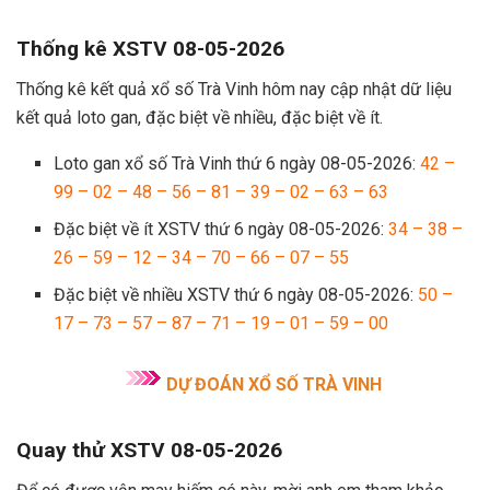
Thống kê XSTV 08-05-2026
Thống kê kết quả xổ số Trà Vinh hôm nay cập nhật dữ liệu
kết quả loto gan, đặc biệt về nhiều, đặc biệt về ít.
Loto gan xổ số Trà Vinh thứ 6 ngày 08-05-2026:
42 –
99 – 02 – 48 – 56 – 81 – 39 – 02 – 63 – 63
Đặc biệt về ít XSTV thứ 6 ngày 08-05-2026:
34 – 38 –
26 – 59 – 12 – 34 – 70 – 66 – 07 – 55
Đặc biệt về nhiều XSTV thứ 6 ngày 08-05-2026:
50 –
17 – 73 – 57 – 87 – 71 – 19 – 01 – 59 – 00
DỰ ĐOÁN XỔ SỐ TRÀ VINH
Quay thử XSTV 08-05-2026