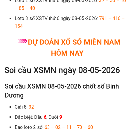
Loto 2 số XSTV thứ 6 ngày 08-05-2026:
37 – 56 – 16
– 85 – 48
Loto 3 số XSTV thứ 6 ngày 08-05-2026:
791 – 416 –
154
DỰ ĐOÁN XỔ SỐ MIỀN NAM
HÔM NAY
Soi cầu XSMN ngày 08-05-2026
Soi cầu XSMN 08-05-2026 chốt số Bình
Dương
Giải 8:
32
Đặc biệt: Đầu
6
, Đuôi
9
Bao loto 2 số:
63 – 02 – 11 – 73 – 60