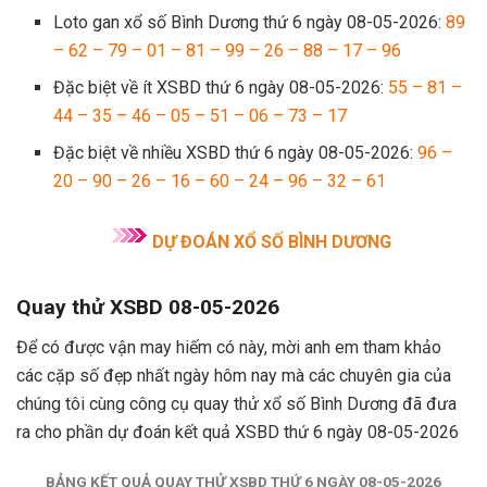
Loto gan xổ số Bình Dương thứ 6 ngày 08-05-2026:
89
– 62 – 79 – 01 – 81 – 99 – 26 – 88 – 17 – 96
Đặc biệt về ít XSBD thứ 6 ngày 08-05-2026:
55 – 81 –
44 – 35 – 46 – 05 – 51 – 06 – 73 – 17
Đặc biệt về nhiều XSBD thứ 6 ngày 08-05-2026:
96 –
20 – 90 – 26 – 16 – 60 – 24 – 96 – 32 – 61
DỰ ĐOÁN XỔ SỐ BÌNH DƯƠNG
Quay thử XSBD 08-05-2026
Để có được vận may hiếm có này, mời anh em tham khảo
các cặp số đẹp nhất ngày hôm nay mà các chuyên gia của
chúng tôi cùng công cụ quay thử xổ số Bình Dương đã đưa
ra cho phần dự đoán kết quả XSBD thứ 6 ngày 08-05-2026
BẢNG KẾT QUẢ QUAY THỬ XSBD THỨ 6 NGÀY 08-05-2026