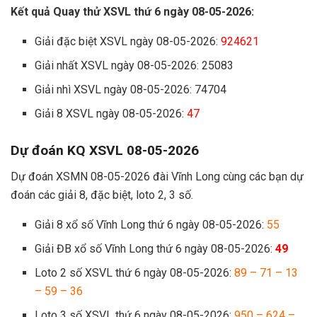
Kết quả Quay thử XSVL thứ 6 ngày 08-05-2026:
Giải đặc biệt XSVL ngày 08-05-2026:
924621
Giải nhất XSVL ngày 08-05-2026: 25083
Giải nhì XSVL ngày 08-05-2026: 74704
Giải 8 XSVL ngày 08-05-2026:
47
Dự đoán KQ XSVL 08-05-2026
Dự đoán XSMN 08-05-2026 đài Vĩnh Long cùng các bạn dự
đoán các giải 8, đặc biệt, loto 2, 3 số.
Giải 8 xổ số Vĩnh Long thứ 6 ngày 08-05-2026:
55
Giải ĐB xổ số Vĩnh Long thứ 6 ngày 08-05-2026:
49
Loto 2 số XSVL thứ 6 ngày 08-05-2026:
89 – 71 – 13
– 59 – 36
Loto 3 số XSVL thứ 6 ngày 08-05-2026:
950 – 624 –