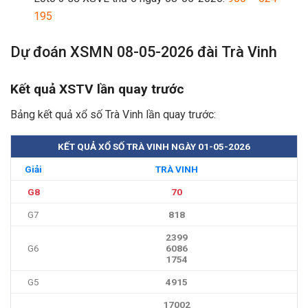
195
Dự đoán XSMN 08-05-2026 đài Trà Vinh
Kết quả XSTV lần quay trước
Bảng kết quả xổ số Trà Vinh lần quay trước:
KẾT QUẢ XỔ SỐ TRÀ VINH NGÀY 01-05-2026
Giải
TRÀ VINH
G8
70
G7
818
2399
G6
6086
1754
G5
4915
17002