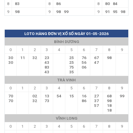
8
83
8
86
8
80
84
9
98
9
98
99
9
91
95
98
LOTO HÀNG ĐƠN VỊ XỔ SỐ NGÀY 01-05-2026
BÌNH DƯƠNG
0
1
2
3
4
5
6
7
8
9
30
11
32
23
25
76
67
98
30
43
25
56
47
83
75
06
43
35
TRÀ VINH
0
1
2
3
4
5
6
7
8
9
70
02
13
54
15
16
27
68
99
70
32
73
86
37
98
57
18
18
VĨNH LONG
0
1
2
3
4
5
6
7
8
9