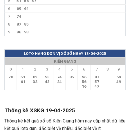
5
51
56
57
6
69
61
7
74
8
87
85
9
96
93
LOTO HÀNG ĐƠN VỊ XỔ SỐ NGÀY 13-04-2025
KIÊN GIANG
0
1
2
3
4
5
6
7
8
9
20
51
02
93
74
85
96
87
69
61
32
43
24
56
57
49
16
47
Thống kê XSKG 19-04-2025
Thống kê kết quả xổ số Kiên Giang hôm nay cập nhật dữ liệu
kết quả loto gan, đặc biệt về nhiều, đặc biệt về ít.