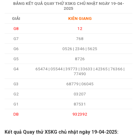
BẢNG KẾT QUẢ QUAY THỬ XSKG CHỦ NHẬT NGÀY 19-04-
2025
GIẢI
KIÊN GIANG
G8
12
G7
768
G6
0526 | 2346 | 5625
G5
8726
G4
65474 | 05544 | 39773 | 33633 | 42365 | 76366 |
77490
G3
68779 | 06045
G2
03207
G1
87531
DB
932392
Kết quả Quay thử XSKG chủ nhật ngày 19-04-2025: