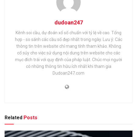
dudoan247
Kênh soi cầu, dự đoán xổ số chuẩn với tỷ lệ về cao. Tổng
hợp - so sánh các cầu số đẹp nhất trong ngày. Lưu ý: Các
thông tin trên website chỉ mang tính tham khảo. Không
cổ súy cho việc sử dụng nội dung trên website cho các
mục đích trái với quy định của pháp luật. Chúc mọi người
có những thông tin hữu ích nhất khi tham gia
Dudoan247.com
Related
Posts