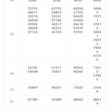
G5
4063
9208
8534
8956
73374
40735
60236
6606
68671
69816
21743
3
20310
29161
04629
7337
60458
87782
63040
1
93924
04617
06418
0747
28258
05972
37979
6
97122
63725
73761
9495
G4
7
0907
3
7992
4
4216
4
56735
01411
94562
7161
59498
70451
60365
0
G3
5785
4
74869
80307
73633
0744
G2
8
87785
34080
48454
8837
G1
9