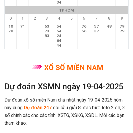
34
TPHCM
0
1
2
3
4
5
6
7
8
9
10
71
63
54
76
57
48
79
70
73
54
56
37
79
83
24
64
44
XỔ SỐ MIỀN NAM
Dự đoán XSMN ngày 19-04-2025
Dự đoán xổ số miền Nam chủ nhật ngày 19-04-2025 hôm
nay cùng
Dự đoán 247
soi cầu giải 8, đặc biệt, loto 2 số, 3
số chính xác cho các tỉnh: XSTG, XSKG, XSDL. Mời các bạn
tham khảo: