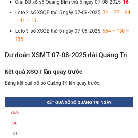
Giải ĐB xổ số Quảng Bình thứ 5 ngày 07-08-2025:
16
Loto 2 số XSQB thứ 5 ngày 07-08-2025:
72 – 77 – 94
– 41 – 15
Loto 3 số XSQB thứ 5 ngày 07-08-2025:
564 – 150 –
135
Dự đoán XSMT 07-08-2025 đài Quảng Trị
Kết quả XSQT lần quay trước
Bảng kết quả xổ số Quảng Trị lần quay trước:
KẾT QUẢ XỔ SỐ QUẢNG TRỊ NGÀY
Giải
DB
G1