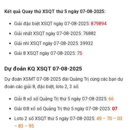
Kết quả Quay thử XSQT thứ 5 ngày 07-08-2025:
Giải đặc biệt XSQT ngày 07-08-2025:
879894
Giải nhất XSQT ngày 07-08-2025: 76882
Giải nhì XSQT ngày 07-08-2025: 39932
Giải 8 XSQT ngày 07-08-2025:
75
Dự đoán KQ XSQT 07-08-2025
Dự đoán XSMT 07-08-2025 đài Quảng Trị cùng các bạn dự
đoán các giải 8, đặc biệt, loto 2, 3 số.
Giải 8 xổ số Quảng Trị thứ 5 ngày 07-08-2025:
66
Giải ĐB xổ số Quảng Trị thứ 5 ngày 07-08-2025:
07
Loto 2 số XSQT thứ 5 ngày 07-08-2025:
49 – 70 – 03
– 83 – 95