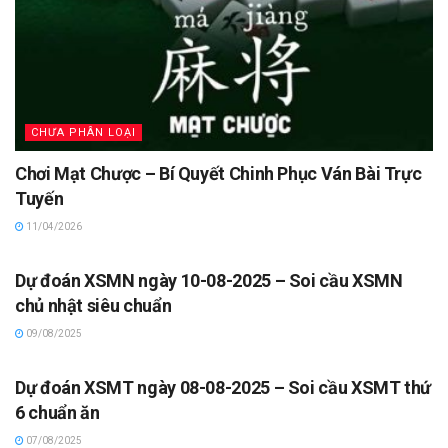
CHƯA PHÂN LOẠI
Chơi Mạt Chược – Bí Quyết Chinh Phục Ván Bài Trực
Tuyến
11/04/2026
CHƯA PHÂN LOẠI
Dự đoán XSMN ngày 10-08-2025 – Soi cầu XSMN
chủ nhật siêu chuẩn
09/08/2025
CHƯA PHÂN LOẠI
Dự đoán XSMT ngày 08-08-2025 – Soi cầu XSMT thứ
6 chuẩn ăn
07/08/2025