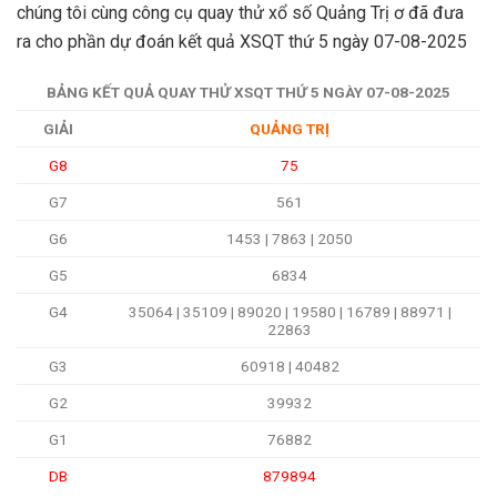
chúng tôi cùng công cụ quay thử xổ số Quảng Trị ơ đã đưa
ra cho phần dự đoán kết quả XSQT thứ 5 ngày 07-08-2025
BẢNG KẾT QUẢ QUAY THỬ XSQT THỨ 5 NGÀY 07-08-2025
GIẢI
QUẢNG TRỊ
G8
75
G7
561
G6
1453 | 7863 | 2050
G5
6834
G4
35064 | 35109 | 89020 | 19580 | 16789 | 88971 |
22863
G3
60918 | 40482
G2
39932
G1
76882
DB
879894