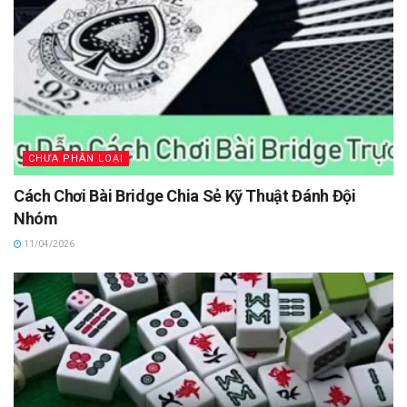
CHƯA PHÂN LOẠI
Cách Chơi Bài Bridge Chia Sẻ Kỹ Thuật Đánh Đội
Nhóm
11/04/2026