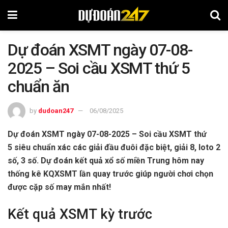
Dự đoán XSMT ngày 07-08-
2025 – Soi cầu XSMT thứ 5
chuẩn ăn
by
dudoan247
06/08/2025
Dự đoán XSMT ngày 07-08-2025 – Soi cầu XSMT thứ
5 siêu chuẩn xác các giải đầu đuôi đặc biệt, giải 8, loto 2
số, 3 số. Dự đoán kết quả xổ số miền Trung hôm nay
thống kê KQXSMT lần quay trước giúp người chơi chọn
được cặp số may mắn nhất!
Kết quả XSMT kỳ trước