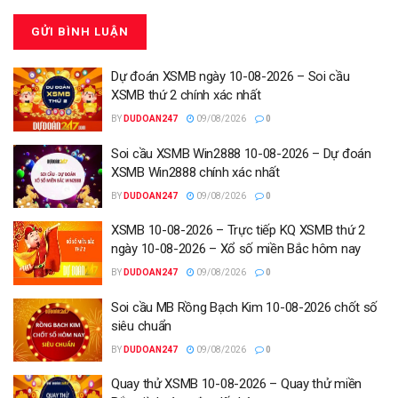
Dự đoán XSMB ngày 10-08-2026 – Soi cầu
XSMB thứ 2 chính xác nhất
BY
DUDOAN247
09/08/2026
0
Soi cầu XSMB Win2888 10-08-2026 – Dự đoán
XSMB Win2888 chính xác nhất
BY
DUDOAN247
09/08/2026
0
XSMB 10-08-2026 – Trực tiếp KQ XSMB thứ 2
ngày 10-08-2026 – Xổ số miền Bắc hôm nay
BY
DUDOAN247
09/08/2026
0
Soi cầu MB Rồng Bạch Kim 10-08-2026 chốt số
siêu chuẩn
BY
DUDOAN247
09/08/2026
0
Quay thử XSMB 10-08-2026 – Quay thử miền