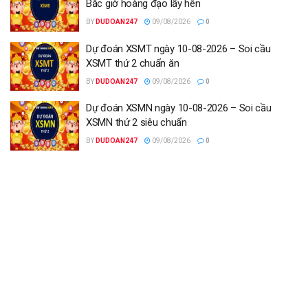
Bắc giờ hoàng đạo lấy hên
BY
DUDOAN247
09/08/2026
0
Dự đoán XSMT ngày 10-08-2026 – Soi cầu
XSMT thứ 2 chuẩn ăn
BY
DUDOAN247
09/08/2026
0
Dự đoán XSMN ngày 10-08-2026 – Soi cầu
XSMN thứ 2 siêu chuẩn
BY
DUDOAN247
09/08/2026
0