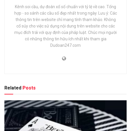
Kênh soi cầu, dự đoán xổ số chuẩn với tỷ lệ về cao. Tổng
hợp - so sánh các cầu số đẹp nhất trong ngày. Lưu ý: Các
thông tin trên website chỉ mang tính tham khảo. Không
cổ súy cho việc sử dụng nội dung trên website cho các
mục đích trái với quy định của pháp luật. Chúc mọi người
có những thông tin hữu ích nhất khi tham gia
Dudoan247.com
Related
Posts