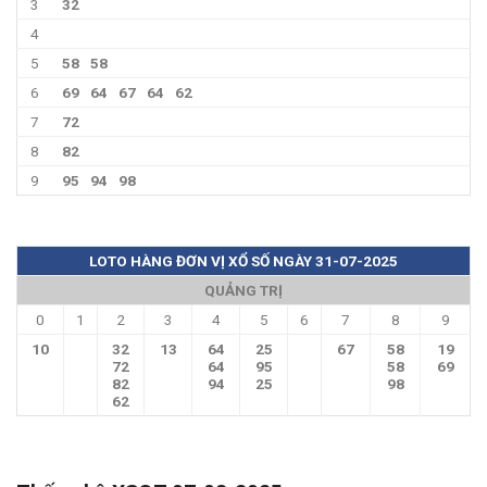
3
32
4
5
58
58
6
69
64
67
64
62
7
72
8
82
9
95
94
98
LOTO HÀNG ĐƠN VỊ XỔ SỐ NGÀY 31-07-2025
QUẢNG TRỊ
0
1
2
3
4
5
6
7
8
9
10
32
13
64
25
67
58
19
72
64
95
58
69
82
94
25
98
62