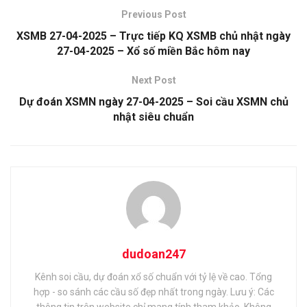
Previous Post
XSMB 27-04-2025 – Trực tiếp KQ XSMB chủ nhật ngày
27-04-2025 – Xổ số miền Bắc hôm nay
Next Post
Dự đoán XSMN ngày 27-04-2025 – Soi cầu XSMN chủ
nhật siêu chuẩn
dudoan247
Kênh soi cầu, dự đoán xổ số chuẩn với tỷ lệ về cao. Tổng
hợp - so sánh các cầu số đẹp nhất trong ngày. Lưu ý: Các