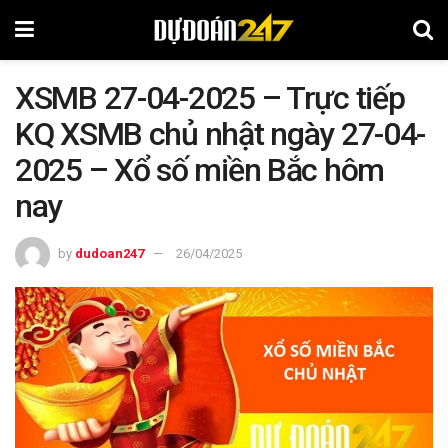
XSMB 27-04-2025 – Trực tiếp
KQ XSMB chủ nhật ngày 27-04-
2025 – Xổ số miền Bắc hôm
nay
by
dudoan247
26/04/2025