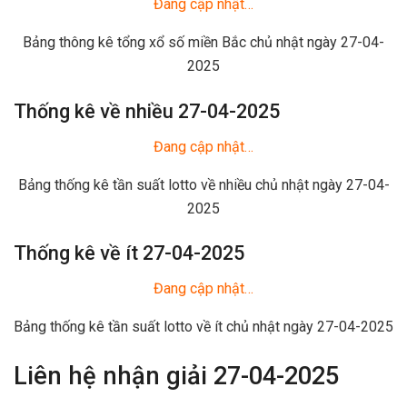
Đang cập nhật…
Bảng thông kê tổng xổ số miền Bắc chủ nhật ngày 27-04-
2025
Thống kê về nhiều 27-04-2025
Đang cập nhật…
Bảng thống kê tần suất lotto về nhiều chủ nhật ngày 27-04-
2025
Thống kê về ít 27-04-2025
Đang cập nhật…
Bảng thống kê tần suất lotto về ít chủ nhật ngày 27-04-2025
Liên hệ nhận giải 27-04-2025