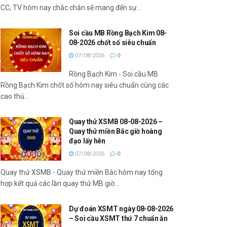
CC, TV hôm nay chắc chắn sẽ mang đến sự...
Soi cầu MB Rồng Bạch Kim 08-
08-2026 chốt số siêu chuẩn
07/08/2026
0
Rồng Bạch Kim - Soi cầu MB
Rồng Bạch Kim chốt số hôm nay siêu chuẩn cùng các
cao thủ...
Quay thử XSMB 08-08-2026 –
Quay thử miền Bắc giờ hoàng
đạo lấy hên
07/08/2026
0
Quay thử XSMB - Quay thử miền Bắc hôm nay tổng
hợp kết quả các lần quay thử MB giờ...
Dự đoán XSMT ngày 08-08-2026
– Soi cầu XSMT thứ 7 chuẩn ăn