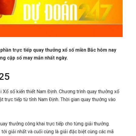
phần trực tiếp quay thưởng xổ số miền Bắc hôm nay
ững cặp số may mắn nhất ngày.
25
Xổ số kiến thiết Nam Định. Chương trình quay thưởng xổ
trực tiếp từ tỉnh Nam Định. Thời gian quay thưởng vào
ay thưởng công khai trực tiếp cho từng giải thưởng.
 tới giải nhất và cuối cùng là giải đặc biệt cùng các mã