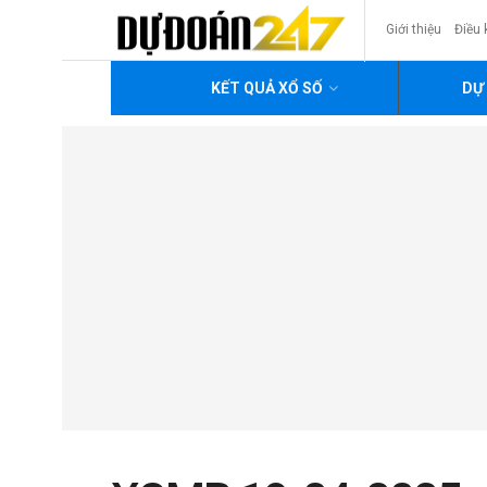
Giới thiệu
Điều
KẾT QUẢ XỔ SỐ
DỰ