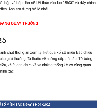
ồi hộp và hấp dẫn sẽ kết thúc vào lúc 18h30' và đây chính
diện. Anh em đừng bỏ lỡ nhé!
ĐANG QUAY THƯỞNG
25
ành chút thời gian xem lại kết quả xổ số miền Bắc chiều
các giải thưởng đã thuộc về những cặp số nào. Từ bảng
ều, về ít, gan chưa về và những thống kê vô cùng quan
hính xác.
Ổ SỐ MIỀN BẮC NGÀY 18-04-2025