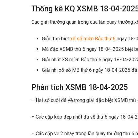
Thống kê KQ XSMB 18-04-202
Các giải thưởng quan trọng của lần quay thưởng
Giải đặc biệt
xổ số miền Bắc thứ 6
ngày 18-0
Mã đặc XSMB thứ 6 ngày 18-04-2025 biệt 
Giải nhất XS miền Bắc thứ 6 ngày 18-04-202
Giải nhì xổ số MB thứ 6 ngày 18-04-2025 đã
Phân tích XSMB 18-04-2025
– Hai số cuối đã về trong giải đặc biệt XSMB th
– Các cặp kép đẹp nhất đã về thứ 6 ngày 18-04-2
– Các cặp về 2 nháy trong lần quay thưởng thứ 6