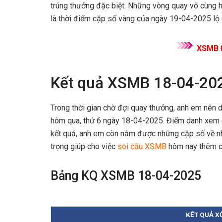
trúng thưởng đặc biệt. Những vòng quay vô cùng h
là thời điểm cặp số vàng của ngày 19-04-2025 lộ 
XSMB 
Kết quả XSMB 18-04-20
Trong thời gian chờ đợi quay thưởng, anh em nên d
hôm qua, thứ 6 ngày 18-04-2025. Điểm danh xem 
kết quả, anh em còn nắm được những cặp số về nhi
trọng giúp cho việc
soi cầu XSMB
hôm nay thêm c
Bảng KQ XSMB 18-04-2025
KẾT QUẢ X