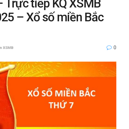
 Trực tiếp KQ XSMB
025 – Xổ số miền Bắc
0
án XSMB