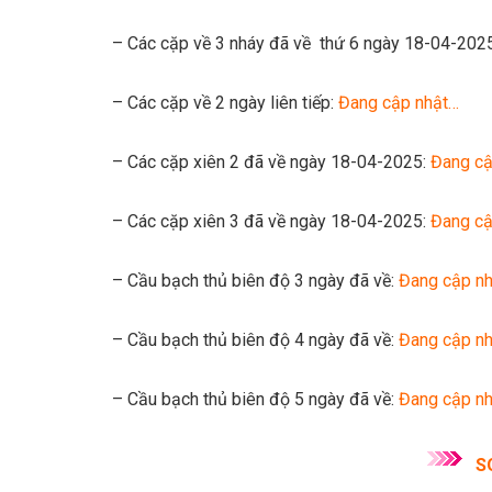
– Các cặp về 3 nháy đã về thứ 6 ngày 18-04-202
– Các cặp về 2 ngày liên tiếp:
Đang cập nhật…
– Các cặp xiên 2 đã về ngày 18-04-2025:
Đang cậ
– Các cặp xiên 3 đã về ngày 18-04-2025:
Đang cậ
– Cầu bạch thủ biên độ 3 ngày đã về:
Đang cập n
– Cầu bạch thủ biên độ 4 ngày đã về:
Đang cập n
– Cầu bạch thủ biên độ 5 ngày đã về:
Đang cập n
S