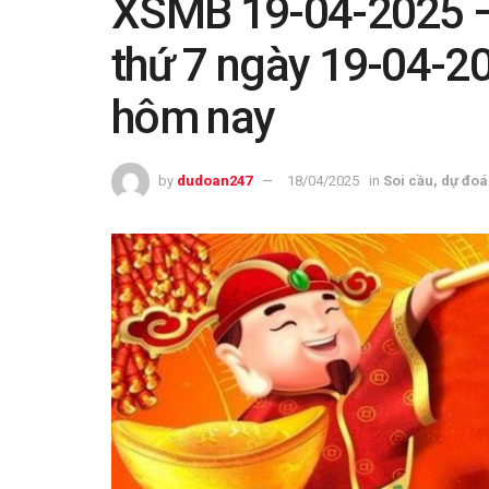
XSMB 19-04-2025 –
thứ 7 ngày 19-04-2
hôm nay
by
dudoan247
18/04/2025
in
Soi cầu, dự đo