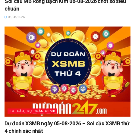
Soi cầu MB Rồng Bạch Kim 06-08-2026 chốt số siêu
chuẩn
05/08/2026
SOI CẦU, DỰ ĐOÁN XSMB
Dự đoán XSMB ngày 05-08-2026 – Soi cầu XSMB thứ
4 chính xác nhất