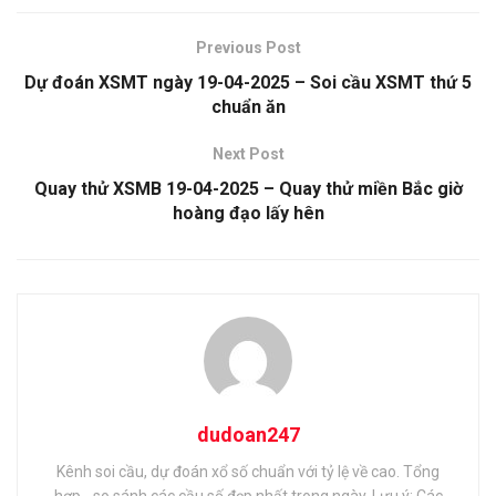
Previous Post
Dự đoán XSMT ngày 19-04-2025 – Soi cầu XSMT thứ 5
chuẩn ăn
Next Post
Quay thử XSMB 19-04-2025 – Quay thử miền Bắc giờ
hoàng đạo lấy hên
dudoan247
Kênh soi cầu, dự đoán xổ số chuẩn với tỷ lệ về cao. Tổng