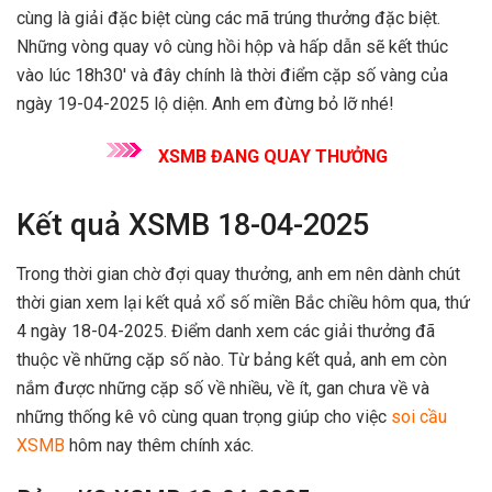
cùng là giải đặc biệt cùng các mã trúng thưởng đặc biệt.
Những vòng quay vô cùng hồi hộp và hấp dẫn sẽ kết thúc
vào lúc 18h30' và đây chính là thời điểm cặp số vàng của
ngày 19-04-2025 lộ diện. Anh em đừng bỏ lỡ nhé!
XSMB ĐANG QUAY THƯỞNG
Kết quả XSMB 18-04-2025
Trong thời gian chờ đợi quay thưởng, anh em nên dành chút
thời gian xem lại kết quả xổ số miền Bắc chiều hôm qua, thứ
4 ngày 18-04-2025. Điểm danh xem các giải thưởng đã
thuộc về những cặp số nào. Từ bảng kết quả, anh em còn
nắm được những cặp số về nhiều, về ít, gan chưa về và
những thống kê vô cùng quan trọng giúp cho việc
soi cầu
XSMB
hôm nay thêm chính xác.