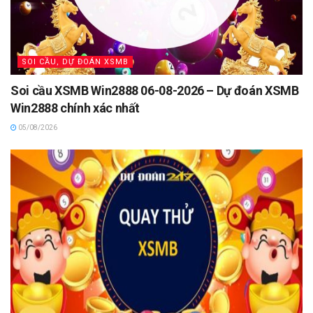
SOI CẦU, DỰ ĐOÁN XSMB
Soi cầu XSMB Win2888 06-08-2026 – Dự đoán XSMB
Win2888 chính xác nhất
05/08/2026