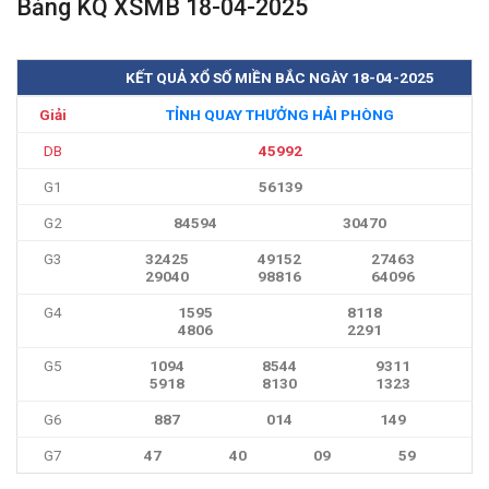
Bảng KQ XSMB 18-04-2025
KẾT QUẢ XỔ SỐ MIỀN BẮC NGÀY 18-04-2025
Giải
TỈNH QUAY THƯỞNG HẢI PHÒNG
DB
45992
G1
56139
G2
84594
30470
G3
32425
49152
27463
29040
98816
64096
G4
1595
8118
4806
2291
G5
1094
8544
9311
5918
8130
1323
G6
887
014
149
G7
47
40
09
59