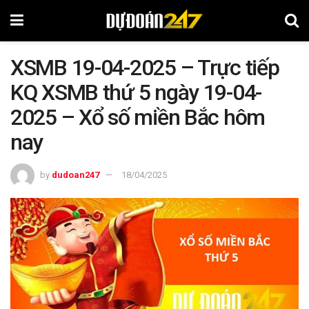
XSMB 19-04-2025 – Trực tiếp
KQ XSMB thứ 5 ngày 19-04-
2025 – Xổ số miền Bắc hôm
nay
by
dudoan247
18/04/2025