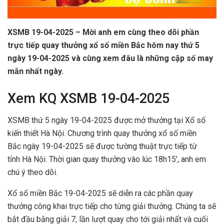
XSMB 19-04-2025 – Mời anh em cùng theo dõi phần
trực tiếp quay thưởng xổ số miền Bắc hôm nay thứ 5
ngày 19-04-2025 và cùng xem đâu là những cặp số may
mắn nhất ngày.
Xem KQ XSMB 19-04-2025
XSMB thứ 5 ngày 19-04-2025 được mở thưởng tại Xổ số
kiến thiết Hà Nội. Chương trình quay thưởng xổ số miền
Bắc ngày 19-04-2025 sẽ được tường thuật trực tiếp từ
tỉnh Hà Nội. Thời gian quay thưởng vào lúc 18h15', anh em
chú ý theo dõi.
Xổ số miền Bắc 19-04-2025 sẽ diễn ra các phần quay
thưởng công khai trực tiếp cho từng giải thưởng. Chúng ta sẽ
bắt đầu bằng giải 7, lần lượt quay cho tới giải nhất và cuối