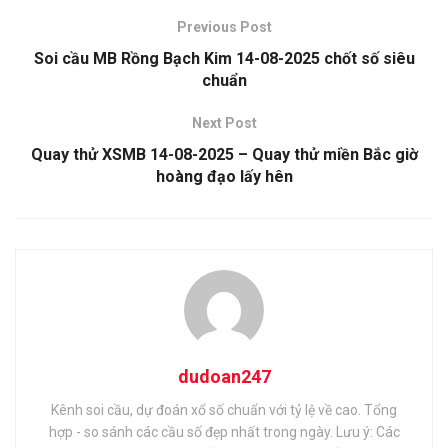
Previous Post
Soi cầu MB Rồng Bạch Kim 14-08-2025 chốt số siêu
chuẩn
Next Post
Quay thử XSMB 14-08-2025 – Quay thử miền Bắc giờ
hoàng đạo lấy hên
dudoan247
Kênh soi cầu, dự đoán xổ số chuẩn với tỷ lệ về cao. Tổng
hợp - so sánh các cầu số đẹp nhất trong ngày. Lưu ý: Các