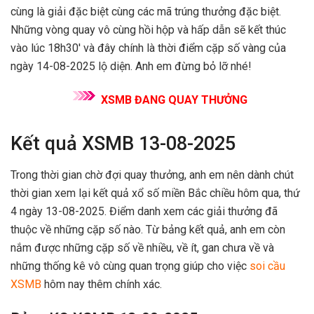
cùng là giải đặc biệt cùng các mã trúng thưởng đặc biệt.
Những vòng quay vô cùng hồi hộp và hấp dẫn sẽ kết thúc
vào lúc 18h30' và đây chính là thời điểm cặp số vàng của
ngày 14-08-2025 lộ diện. Anh em đừng bỏ lỡ nhé!
XSMB ĐANG QUAY THƯỞNG
Kết quả XSMB 13-08-2025
Trong thời gian chờ đợi quay thưởng, anh em nên dành chút
thời gian xem lại kết quả xổ số miền Bắc chiều hôm qua, thứ
4 ngày 13-08-2025. Điểm danh xem các giải thưởng đã
thuộc về những cặp số nào. Từ bảng kết quả, anh em còn
nắm được những cặp số về nhiều, về ít, gan chưa về và
những thống kê vô cùng quan trọng giúp cho việc
soi cầu
XSMB
hôm nay thêm chính xác.