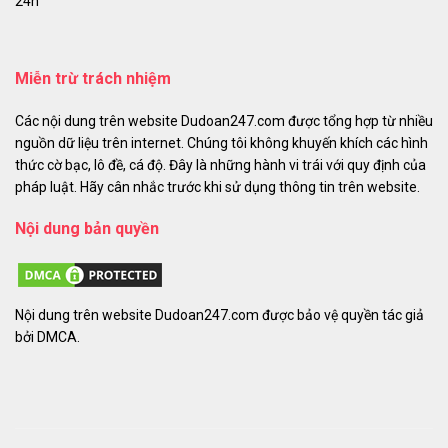
24h
Miễn trừ trách nhiệm
Các nội dung trên website Dudoan247.com được tổng hợp từ nhiều
nguồn dữ liệu trên internet. Chúng tôi không khuyến khích các hình
thức cờ bạc, lô đề, cá độ. Đây là những hành vi trái với quy định của
pháp luật. Hãy cân nhắc trước khi sử dụng thông tin trên website.
Nội dung bản quyền
Nội dung trên website Dudoan247.com được bảo vệ quyền tác giả
bởi DMCA.