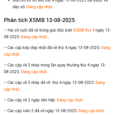
Giải nhì xổ số MB thứ 4 ngày 13-08-2025 đã thuộc về
dày số:
Đang cập nhật…
Phân tích XSMB 13-08-2025
– Hai số cuối đã về trong giải đặc biệt
XSMB thứ 4
ngày 13-
08-2025:
Đang cập nhật…
– Các cặp kép đẹp nhất đã về thứ 4 ngày 13-08-2025:
Đang
cập nhật…
– Các cặp về 2 nháy trong lần quay thưởng thứ 4 ngày 13-
08-2025:
Đang cập nhật…
– Các cặp về 3 nháy đã về thứ 4 ngày 13-08-2025:
Đang
cập nhật…
– Các cặp về 2 ngày liên tiếp:
Đang cập nhật…
– Các cặp xiên 2 đã về ngày 13-08-2025:
Đang cập nhật…