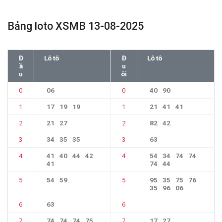
Bảng loto XSMB 13-08-2025
Đ
Lô tô
Đ
Lô tô
ầ
u
u
ôi
0
06
0
40
90
1
17
19
19
1
21
41
41
2
21
27
2
82
42
3
34
35
35
3
63
4
41
40
44
42
4
54
34
74
74
41
74
44
5
54
59
5
95
35
75
76
35
96
06
6
63
6
7
74
74
74
75
7
17
27