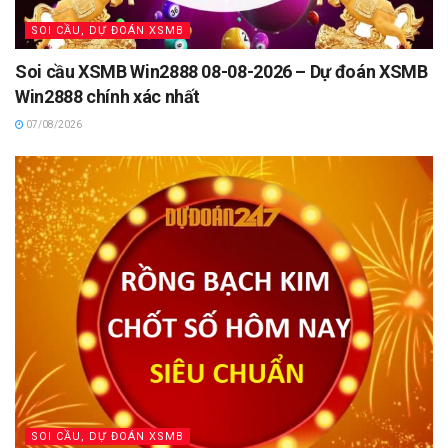
SOI CẦU, DỰ ĐOÁN XSMB
Soi cầu XSMB Win2888 08-08-2026 – Dự đoán XSMB
Win2888 chính xác nhất
07/08/2026
SOI CẦU, DỰ ĐOÁN XSMB