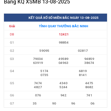
Bảng KQ XSMB 13-08-2025
KẾT QUẢ XỔ SỐ MIỀN BẮC NGÀY 13-08-2025
Giải
TỈNH QUAY THƯỞNG BẮC NINH
DB
12421
G1
98854
G2
59095
02817
G3
79034
49589
94859
63919
04963
38674
G4
5174
6819
0735
8141
G5
7474
4340
4475
4827
5244
8682
G6
076
942
741
G7
35
90
96
06