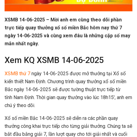
XSMB 14-06-2025 – Mời anh em cùng theo dõi phần
trực tiếp quay thưởng xổ số miền Bắc hôm nay thứ 7
ngày 14-06-2025 và cùng xem đâu là những cặp số may
mắn nhất ngày.
Xem KQ XSMB 14-06-2025
XSMB thứ 7
ngày 14-06-2025 được mở thưởng tại Xổ số
kiến thiết Nam Định. Chương trình quay thưởng xổ số miền
Bắc ngày 14-06-2025 sẽ được tường thuật trực tiếp từ
tỉnh Nam Định. Thời gian quay thưởng vào lúc 18h15', anh em
chú ý theo dõi.
Xổ số miền Bắc 14-06-2025 sẽ diễn ra các phần quay
thưởng công khai trực tiếp cho từng giải thưởng. Chúng ta sẽ
bắt đầu bằng giải 7, lần lượt quay cho tới giải nhất và cuối