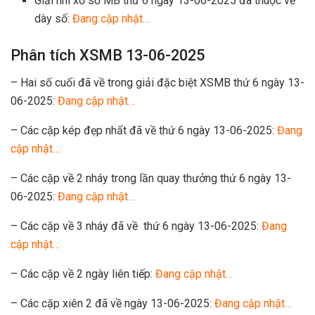
Giải nhì xổ số MB thứ 6 ngày 13-06-2025 đã thuộc về
dày số:
Đang cập nhật…
Phân tích XSMB 13-06-2025
– Hai số cuối đã về trong giải đặc biệt XSMB thứ 6 ngày 13-
06-2025:
Đang cập nhật…
– Các cặp kép đẹp nhất đã về thứ 6 ngày 13-06-2025:
Đang
cập nhật…
– Các cặp về 2 nháy trong lần quay thưởng thứ 6 ngày 13-
06-2025:
Đang cập nhật…
– Các cặp về 3 nháy đã về thứ 6 ngày 13-06-2025:
Đang
cập nhật…
– Các cặp về 2 ngày liên tiếp:
Đang cập nhật…
– Các cặp xiên 2 đã về ngày 13-06-2025:
Đang cập nhật…