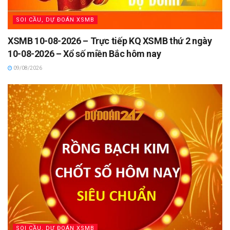
SOI CẦU, DỰ ĐOÁN XSMB
XSMB 10-08-2026 – Trực tiếp KQ XSMB thứ 2 ngày
10-08-2026 – Xổ số miền Bắc hôm nay
09/08/2026
SOI CẦU, DỰ ĐOÁN XSMB