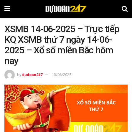
XSMB 14-06-2025 – Trực tiếp
KQ XSMB thứ 7 ngày 14-06-
2025 – Xổ số miền Bắc hôm
nay
by
dudoan247
13/06/2025