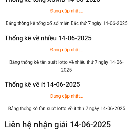
Đang cập nhật…
Bảng thông kê tổng xổ số miền Bắc thứ 7 ngày 14-06-2025
Thống kê về nhiều 14-06-2025
Đang cập nhật…
Bảng thống kê tần suất lotto về nhiều thứ 7 ngày 14-06-
2025
Thống kê về ít 14-06-2025
Đang cập nhật…
Bảng thống kê tần suất lotto về ít thứ 7 ngày 14-06-2025
Liên hệ nhận giải 14-06-2025