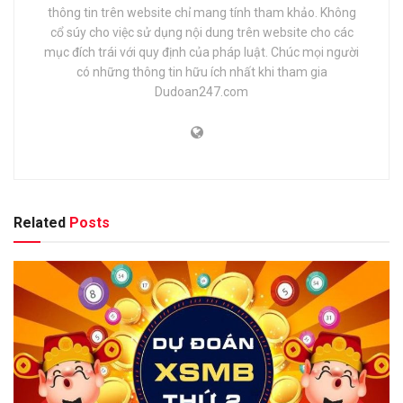
thông tin trên website chỉ mang tính tham khảo. Không
cổ súy cho việc sử dụng nội dung trên website cho các
mục đích trái với quy định của pháp luật. Chúc mọi người
có những thông tin hữu ích nhất khi tham gia
Dudoan247.com
Related
Posts