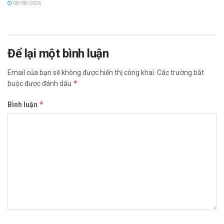
08/08/2026
Để lại một bình luận
Email của bạn sẽ không được hiển thị công khai.
Các trường bắt
*
buộc được đánh dấu
*
Bình luận