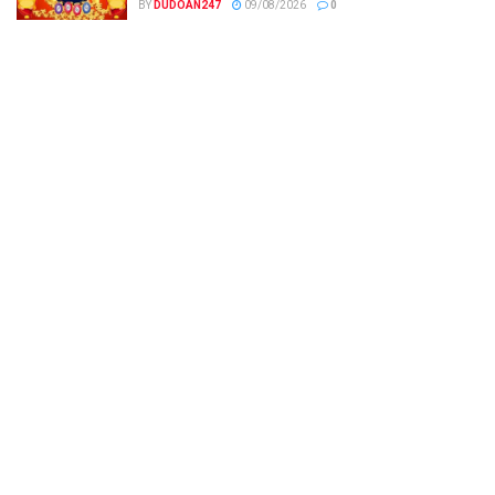
BY
DUDOAN247
09/08/2026
0