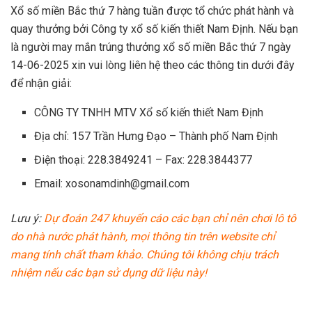
Xổ số miền Bắc thứ 7 hàng tuần được tổ chức phát hành và
quay thưởng bởi Công ty xổ số kiến thiết Nam Định. Nếu bạn
là người may mắn trúng thưởng xổ số miền Bắc thứ 7 ngày
14-06-2025 xin vui lòng liên hệ theo các thông tin dưới đây
để nhận giải:
CÔNG TY TNHH MTV Xổ số kiến thiết Nam Định
Địa chỉ: 157 Trần Hưng Đạo – Thành phố Nam Định
Điện thoại: 228.3849241 – Fax: 228.3844377
Email:
xosonamdinh@gmail.com
Lưu ý:
Dự đoán 247 khuyến cáo các bạn chỉ nên chơi lô tô
do nhà nước phát hành, mọi thông tin trên website chỉ
mang tính chất tham khảo. Chúng tôi không chịu trách
nhiệm nếu các bạn sử dụng dữ liệu này!