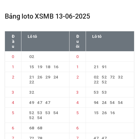
Bảng loto XSMB 13-06-2025
Đ
Lô tô
Đ
Lô tô
ầ
u
u
ôi
0
02
0
1
15
19
18
16
1
21
91
2
21
26
29
24
2
02
52
72
32
22
22
52
3
32
3
53
53
4
49
47
47
4
94
24
54
54
5
52
53
53
54
5
15
26
16
52
54
6
68
68
6
7
72
78
7
47
47