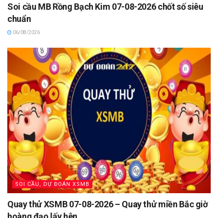
Soi cầu MB Rồng Bạch Kim 07-08-2026 chốt số siêu
chuẩn
06/08/2026
SOI CẦU, DỰ ĐOÁN XSMB
Quay thử XSMB 07-08-2026 – Quay thử miền Bắc giờ
hoàng đạo lấy hên