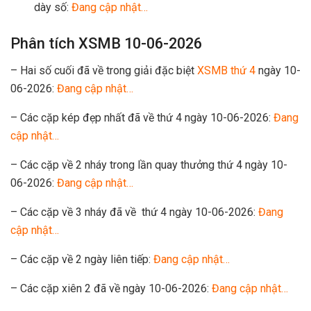
dày số:
Đang cập nhật…
Phân tích XSMB 10-06-2026
– Hai số cuối đã về trong giải đặc biệt
XSMB thứ 4
ngày 10-
06-2026:
Đang cập nhật…
– Các cặp kép đẹp nhất đã về thứ 4 ngày 10-06-2026:
Đang
cập nhật…
– Các cặp về 2 nháy trong lần quay thưởng thứ 4 ngày 10-
06-2026:
Đang cập nhật…
– Các cặp về 3 nháy đã về thứ 4 ngày 10-06-2026:
Đang
cập nhật…
– Các cặp về 2 ngày liên tiếp:
Đang cập nhật…
– Các cặp xiên 2 đã về ngày 10-06-2026:
Đang cập nhật…