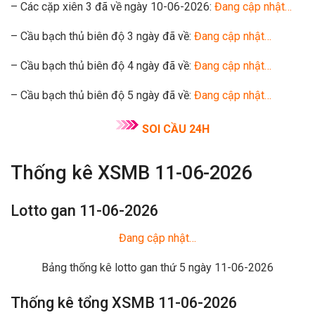
– Các cặp xiên 3 đã về ngày 10-06-2026:
Đang cập nhật…
– Cầu bạch thủ biên độ 3 ngày đã về:
Đang cập nhật…
– Cầu bạch thủ biên độ 4 ngày đã về:
Đang cập nhật…
– Cầu bạch thủ biên độ 5 ngày đã về:
Đang cập nhật…
SOI CẦU 24H
Thống kê XSMB 11-06-2026
Lotto gan 11-06-2026
Đang cập nhật…
Bảng thống kê lotto gan thứ 5 ngày 11-06-2026
Thống kê tổng XSMB 11-06-2026