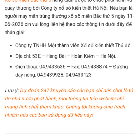
quay thưởng bởi Công ty xổ số kiến thiết Hà Nội. Nếu bạn là
người may mắn trúng thưởng xổ số miền Bắc thứ 5 ngày 11-
06-2026 xin vui lòng liên hệ theo các thông tin dưới đây để
nhận giải:
Công ty TNHH Một thành viên Xổ số kiến thiết Thủ đô
Địa chỉ: 53E – Hàng Bài – Hoàn Kiếm – Hà Nội.
Điện thoại: 04.9433636 – Fax: 04.9438874 – Đường
dây nóng: 04.9439928, 04.9433123
Lưu ý:
Dự đoán 247 khuyến cáo các bạn chỉ nên chơi lô tô
do nhà nước phát hành, mọi thông tin trên website chỉ
mang tính chất tham khảo. Chúng tôi không chịu trách
nhiệm nếu các bạn sử dụng dữ liệu này!