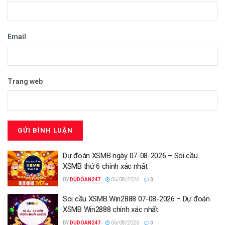
Email
Trang web
Dự đoán XSMB ngày 07-08-2026 – Soi cầu
XSMB thứ 6 chính xác nhất
BY
DUDOAN247
06/08/2026
0
Soi cầu XSMB Win2888 07-08-2026 – Dự đoán
XSMB Win2888 chính xác nhất
BY
DUDOAN247
06/08/2026
0