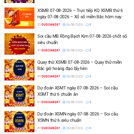
XSMB 07-08-2026 – Trực tiếp KQ XSMB thứ 6
ngày 07-08-2026 – Xổ số miền Bắc hôm nay
BY
DUDOAN247
06/08/2026
0
Soi cầu MB Rồng Bạch Kim 07-08-2026 chốt số
siêu chuẩn
BY
DUDOAN247
06/08/2026
0
Quay thử XSMB 07-08-2026 – Quay thử miền
Bắc giờ hoàng đạo lấy hên
BY
DUDOAN247
06/08/2026
0
Dự đoán XSMT ngày 07-08-2026 – Soi cầu
XSMT thứ 6 chuẩn ăn
BY
DUDOAN247
06/08/2026
0
Dự đoán XSMN ngày 07-08-2026 – Soi cầu
XSMN thứ 6 siêu chuẩn
BY
DUDOAN247
06/08/2026
0