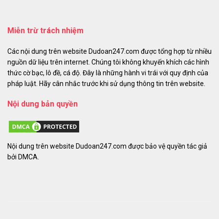
Miễn trừ trách nhiệm
Các nội dung trên website Dudoan247.com được tổng hợp từ nhiều
nguồn dữ liệu trên internet. Chúng tôi không khuyến khích các hình
thức cờ bạc, lô đề, cá độ. Đây là những hành vi trái với quy định của
pháp luật. Hãy cân nhắc trước khi sử dụng thông tin trên website.
Nội dung bản quyền
Nội dung trên website Dudoan247.com được bảo vệ quyền tác giả
bởi DMCA.