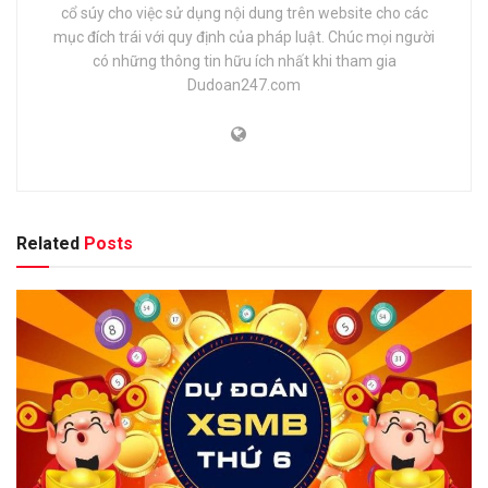
cổ súy cho việc sử dụng nội dung trên website cho các
mục đích trái với quy định của pháp luật. Chúc mọi người
có những thông tin hữu ích nhất khi tham gia
Dudoan247.com
Related
Posts