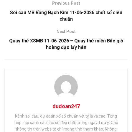
Previous Post
Soi cầu MB Rồng Bạch Kim 11-06-2026 chốt số siêu
chuẩn
Next Post
Quay thử XSMB 11-06-2026 – Quay thử miền Bắc giờ
hoàng đạo lấy hên
dudoan247
Kênh soi cầu, dự đoán xổ số chuẩn với tỷ lệ về cao. Tổng
hợp - so sánh các cầu số đẹp nhất trong ngày. Lưu ý: Các
thông tin trên website chỉ mang tính tham khảo. Không