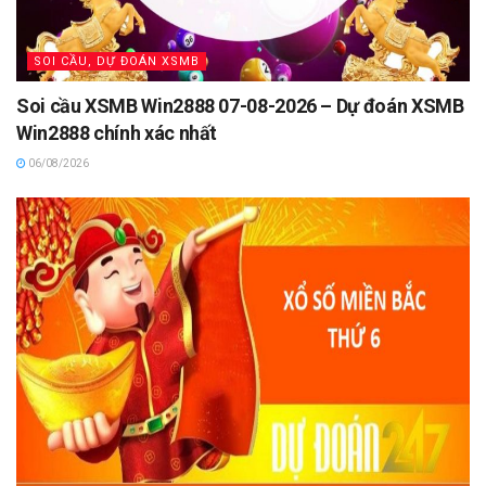
SOI CẦU, DỰ ĐOÁN XSMB
Soi cầu XSMB Win2888 07-08-2026 – Dự đoán XSMB
Win2888 chính xác nhất
06/08/2026