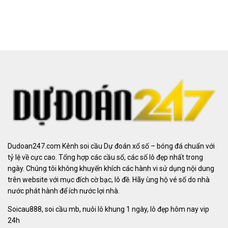
Dudoan247.com Kênh soi cầu Dự đoán xổ số – bóng đá chuẩn với
tỷ lệ về cực cao. Tổng hợp các cầu số, các số
lô đẹp nhất trong
ngày
. Chúng tôi không khuyến khích các hành vi sử dụng nội dung
trên website với mục đích cờ bạc, lô đề. Hãy ùng hộ vé số do nhà
nước phát hành để ích nước lợi nhà.
Soicau888
,
soi cầu mb
,
nuôi lô khung 1 ngày
,
lô đẹp hôm nay vip
24h