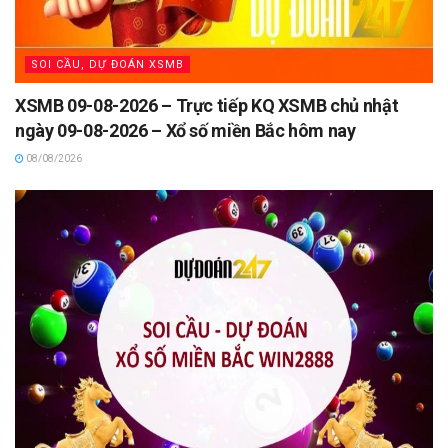
SOI CẦU, DỰ ĐOÁN XSMB
XSMB 09-08-2026 – Trực tiếp KQ XSMB chủ nhật
ngày 09-08-2026 – Xổ số miền Bắc hôm nay
08/08/2026