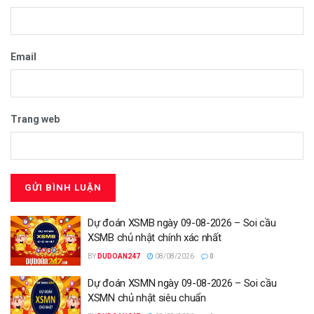
Email
Trang web
Dự đoán XSMB ngày 09-08-2026 – Soi cầu
XSMB chủ nhật chính xác nhất
BY
DUDOAN247
08/08/2026
0
Dự đoán XSMN ngày 09-08-2026 – Soi cầu
XSMN chủ nhật siêu chuẩn