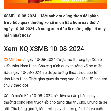
XSMB 10-08-2024 – Mời anh em cùng theo dõi phần
trực tiếp quay thưởng xổ số miền Bắc hôm nay thứ 7
ngày 10-08-2024 và cùng xem đâu là những cặp số may
mắn nhất ngày.
Xem KQ XSMB 10-08-2024
XSMB thứ 7
ngày 10-08-2024 được mở thưởng tại Xổ số
kiến thiết Nam Định. Chương trình quay thưởng xổ số miền
Bắc ngày 10-08-2024 sẽ được tường thuật trực tiếp từ
tỉnh Nam Định. Thời gian quay thưởng vào lúc 18h15', anh em
chú ý theo dõi.
Xổ số miền Bắc 10-08-2024 sẽ diễn ra các phần quay
thưởng công khai trực tiếp cho từng giải thưởng. Chúng ta sẽ
bắt đầu bằng giải 7, lần lượt quay cho tới giải nhất và cuối