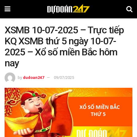
XSMB 10-07-2025 – Trực tiếp
KQ XSMB thứ 5 ngày 10-07-
2025 – Xổ số miền Bắc hôm
nay
by
dudoan247
09/07/2025