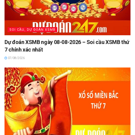
SOI CẦU, DỰ ĐOÁN XSMB
Dự đoán XSMB ngày 08-08-2026 – Soi cầu XSMB thứ
7 chính xác nhất
07/08/2026