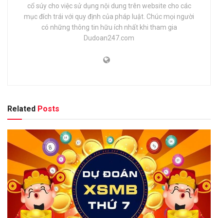
cổ súy cho việc sử dụng nội dung trên website cho các
mục đích trái với quy định của pháp luật. Chúc mọi người
có những thông tin hữu ích nhất khi tham gia
Dudoan247.com
Related
Posts