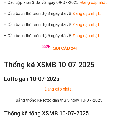
– Các cặp xiên 3 đã về ngày 09-07-2025:
Đang cập nhật…
– Cầu bạch thủ biên độ 3 ngày đã về:
Đang cập nhật…
– Cầu bạch thủ biên độ 4 ngày đã về:
Đang cập nhật…
– Cầu bạch thủ biên độ 5 ngày đã về:
Đang cập nhật…
SOI CẦU 24H
Thống kê XSMB 10-07-2025
Lotto gan 10-07-2025
Đang cập nhật…
Bảng thống kê lotto gan thứ 5 ngày 10-07-2025
Thống kê tổng XSMB 10-07-2025