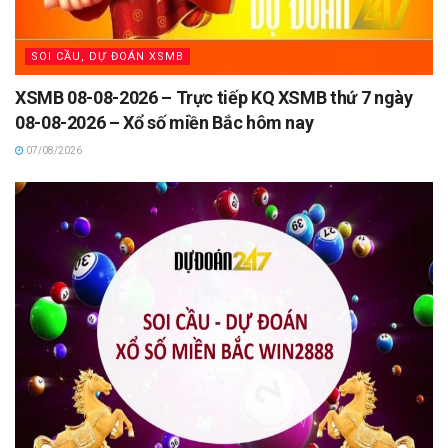
SOI CẦU, DỰ ĐOÁN XSMB
XSMB 08-08-2026 – Trực tiếp KQ XSMB thứ 7 ngày
08-08-2026 – Xổ số miền Bắc hôm nay
07/08/2026