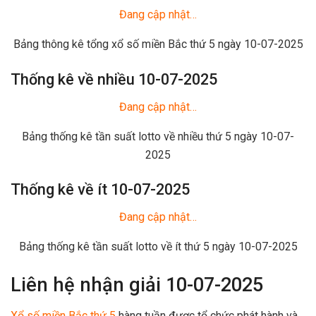
Đang cập nhật…
Bảng thông kê tổng xổ số miền Bắc thứ 5 ngày 10-07-2025
Thống kê về nhiều 10-07-2025
Đang cập nhật…
Bảng thống kê tần suất lotto về nhiều thứ 5 ngày 10-07-
2025
Thống kê về ít 10-07-2025
Đang cập nhật…
Bảng thống kê tần suất lotto về ít thứ 5 ngày 10-07-2025
Liên hệ nhận giải 10-07-2025
Xổ số miền Bắc thứ 5
hàng tuần được tổ chức phát hành và