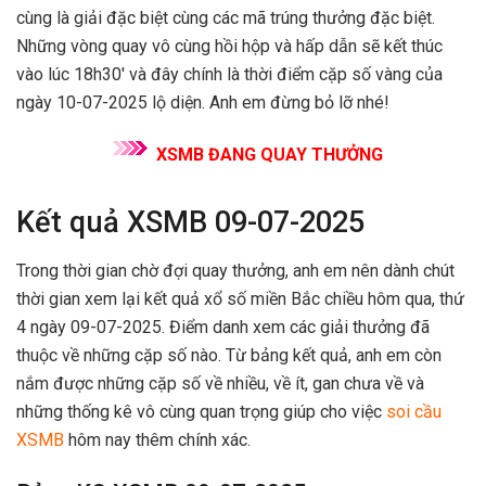
cùng là giải đặc biệt cùng các mã trúng thưởng đặc biệt.
Những vòng quay vô cùng hồi hộp và hấp dẫn sẽ kết thúc
vào lúc 18h30' và đây chính là thời điểm cặp số vàng của
ngày 10-07-2025 lộ diện. Anh em đừng bỏ lỡ nhé!
XSMB ĐANG QUAY THƯỞNG
Kết quả XSMB 09-07-2025
Trong thời gian chờ đợi quay thưởng, anh em nên dành chút
thời gian xem lại kết quả xổ số miền Bắc chiều hôm qua, thứ
4 ngày 09-07-2025. Điểm danh xem các giải thưởng đã
thuộc về những cặp số nào. Từ bảng kết quả, anh em còn
nắm được những cặp số về nhiều, về ít, gan chưa về và
những thống kê vô cùng quan trọng giúp cho việc
soi cầu
XSMB
hôm nay thêm chính xác.