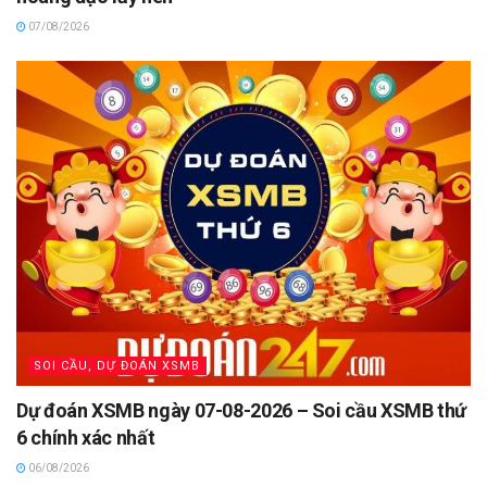
07/08/2026
SOI CẦU, DỰ ĐOÁN XSMB
Dự đoán XSMB ngày 07-08-2026 – Soi cầu XSMB thứ
6 chính xác nhất
06/08/2026