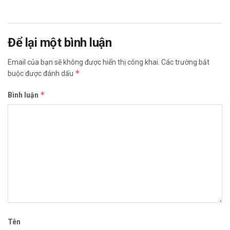
Để lại một bình luận
Email của bạn sẽ không được hiển thị công khai.
Các trường bắt
*
buộc được đánh dấu
*
Bình luận
Tên