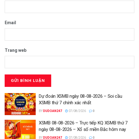
Email
Trang web
Dự đoán XSMB ngày 08-08-2026 – Soi cầu
XSMB thứ 7 chính xác nhất
BY
DUDOAN247
07/08/2026
0
XSMB 08-08-2026 – Trực tiếp KQ XSMB thứ 7
ngày 08-08-2026 – Xổ số miền Bắc hôm nay
BY
DUDOAN247
07/08/2026
0