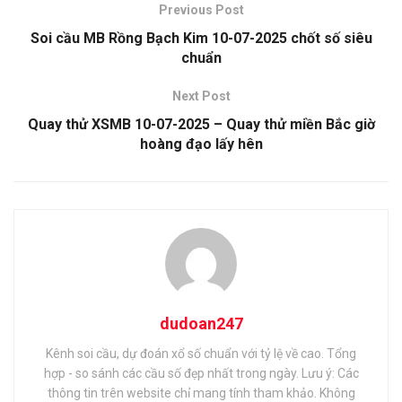
Previous Post
Soi cầu MB Rồng Bạch Kim 10-07-2025 chốt số siêu
chuẩn
Next Post
Quay thử XSMB 10-07-2025 – Quay thử miền Bắc giờ
hoàng đạo lấy hên
dudoan247
Kênh soi cầu, dự đoán xổ số chuẩn với tỷ lệ về cao. Tổng
hợp - so sánh các cầu số đẹp nhất trong ngày. Lưu ý: Các
thông tin trên website chỉ mang tính tham khảo. Không