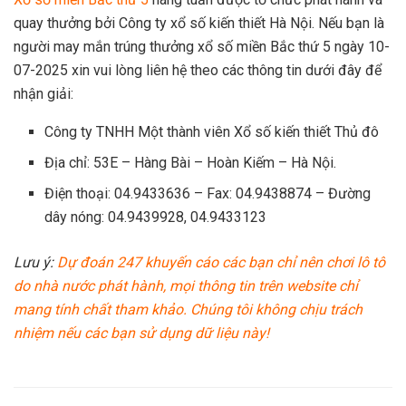
quay thưởng bởi Công ty xổ số kiến thiết Hà Nội. Nếu bạn là
người may mắn trúng thưởng xổ số miền Bắc thứ 5 ngày 10-
07-2025 xin vui lòng liên hệ theo các thông tin dưới đây để
nhận giải:
Công ty TNHH Một thành viên Xổ số kiến thiết Thủ đô
Địa chỉ: 53E – Hàng Bài – Hoàn Kiếm – Hà Nội.
Điện thoại: 04.9433636 – Fax: 04.9438874 – Đường
dây nóng: 04.9439928, 04.9433123
Lưu ý:
Dự đoán 247 khuyến cáo các bạn chỉ nên chơi lô tô
do nhà nước phát hành, mọi thông tin trên website chỉ
mang tính chất tham khảo. Chúng tôi không chịu trách
nhiệm nếu các bạn sử dụng dữ liệu này!