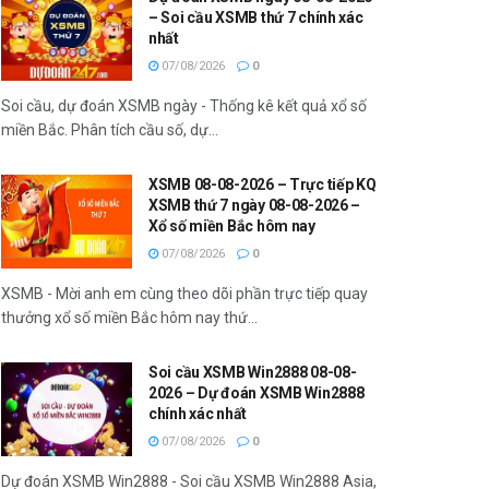
– Soi cầu XSMB thứ 7 chính xác
nhất
07/08/2026
0
Soi cầu, dự đoán XSMB ngày - Thống kê kết quả xổ số
miền Bắc. Phân tích cầu số, dự...
XSMB 08-08-2026 – Trực tiếp KQ
XSMB thứ 7 ngày 08-08-2026 –
Xổ số miền Bắc hôm nay
07/08/2026
0
XSMB - Mời anh em cùng theo dõi phần trực tiếp quay
thưởng xổ số miền Bắc hôm nay thứ...
Soi cầu XSMB Win2888 08-08-
2026 – Dự đoán XSMB Win2888
chính xác nhất
07/08/2026
0
Dự đoán XSMB Win2888 - Soi cầu XSMB Win2888 Asia,