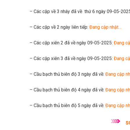
– Các cặp về 3 nháy đã về thứ 6 ngày 09-05-202
– Các cặp về 2 ngày liên tiếp:
Đang cập nhật…
– Các cặp xiên 2 đã về ngày 09-05-2025:
Đang cậ
– Các cặp xiên 3 đã về ngày 09-05-2025:
Đang cậ
– Cầu bạch thủ biên độ 3 ngày đã về:
Đang cập n
– Cầu bạch thủ biên độ 4 ngày đã về:
Đang cập n
– Cầu bạch thủ biên độ 5 ngày đã về:
Đang cập n
S