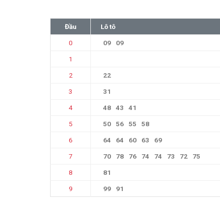
Đầu
Lô tô
0
09
09
1
2
22
3
31
4
48
43
41
5
50
56
55
58
6
64
64
60
63
69
7
70
78
76
74
74
73
72
75
8
81
9
99
91