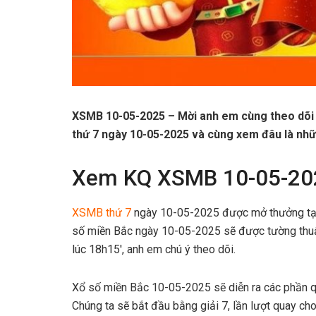
XSMB 10-05-2025 – Mời anh em cùng theo dõi 
thứ 7 ngày 10-05-2025 và cùng xem đâu là nh
Xem KQ XSMB 10-05-20
XSMB thứ 7
ngày 10-05-2025 được mở thưởng tại 
số miền Bắc ngày 10-05-2025 sẽ được tường thuật 
lúc 18h15', anh em chú ý theo dõi.
Xổ số miền Bắc 10-05-2025 sẽ diễn ra các phần qu
Chúng ta sẽ bắt đầu bằng giải 7, lần lượt quay cho