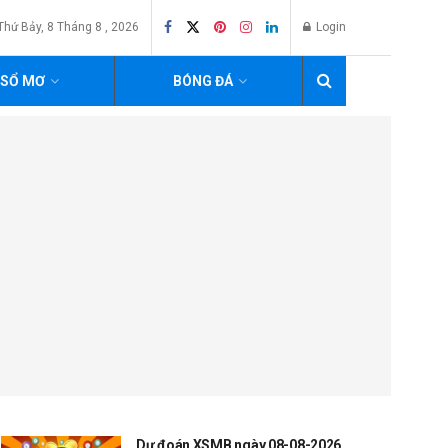
Thứ Bảy, 8 Tháng 8 , 2026
Login
SỔ MƠ
BÓNG ĐÁ
Dự đoán XSMB ngày 08-08-2026