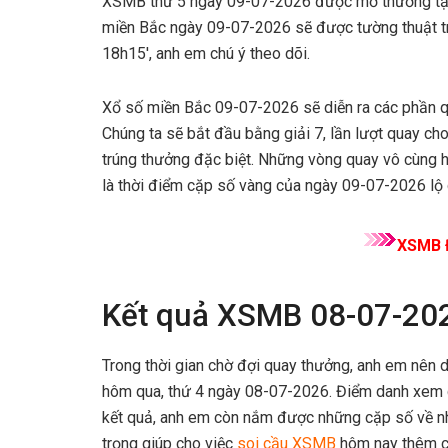
XSMB thứ 5 ngày 09-07-2026 được mở thưởng tại X
miền Bắc ngày 09-07-2026 sẽ được tường thuật trự
18h15', anh em chú ý theo dõi.
Xổ số miền Bắc 09-07-2026 sẽ diễn ra các phần qu
Chúng ta sẽ bắt đầu bằng giải 7, lần lượt quay cho
trúng thưởng đặc biệt. Những vòng quay vô cùng h
là thời điểm cặp số vàng của ngày 09-07-2026 lộ 
XSMB 
Kết quả XSMB 08-07-20
Trong thời gian chờ đợi quay thưởng, anh em nên d
hôm qua, thứ 4 ngày 08-07-2026. Điểm danh xem 
kết quả, anh em còn nắm được những cặp số về nhi
trọng giúp cho việc
soi cầu XSMB
hôm nay thêm c