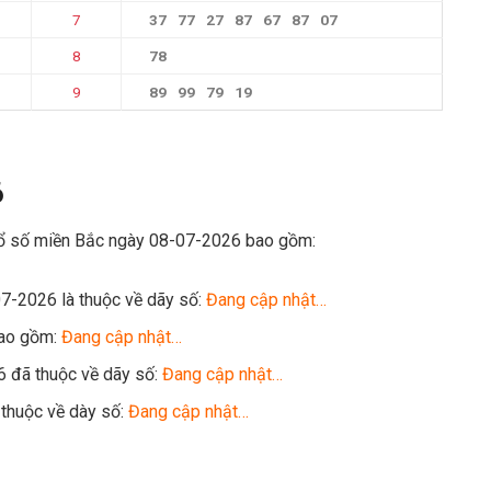
7
37
77
27
87
67
87
07
8
78
9
89
99
79
19
6
 xổ số miền Bắc ngày 08-07-2026 bao gồm:
07-2026 là thuộc về dãy số:
Đang cập nhật…
bao gồm:
Đang cập nhật…
6 đã thuộc về dãy số:
Đang cập nhật…
 thuộc về dày số:
Đang cập nhật…