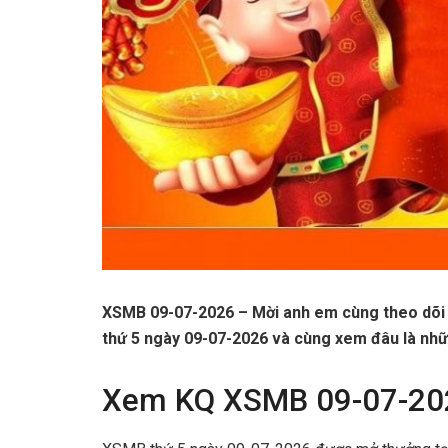
XSMB 09-07-2026 – Mời anh em cùng theo dõi 
thứ 5 ngày 09-07-2026 và cùng xem đâu là nh
Xem KQ XSMB 09-07-20