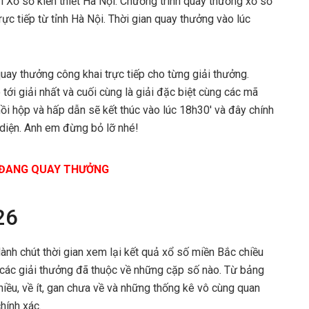
ổ số kiến thiết Hà Nội. Chương trình quay thưởng xổ số
c tiếp từ tỉnh Hà Nội. Thời gian quay thưởng vào lúc
ay thưởng công khai trực tiếp cho từng giải thưởng.
 tới giải nhất và cuối cùng là giải đặc biệt cùng các mã
ồi hộp và hấp dẫn sẽ kết thúc vào lúc 18h30' và đây chính
diện. Anh em đừng bỏ lỡ nhé!
ĐANG QUAY THƯỞNG
26
ành chút thời gian xem lại kết quả xổ số miền Bắc chiều
các giải thưởng đã thuộc về những cặp số nào. Từ bảng
ều, về ít, gan chưa về và những thống kê vô cùng quan
hính xác.