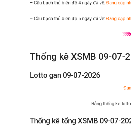
– Cầu bạch thủ biên độ 4 ngày đã về:
Đang cập n
– Cầu bạch thủ biên độ 5 ngày đã về:
Đang cập n
Thống kê XSMB 09-07-
Lotto gan 09-07-2026
Đan
Bảng thống kê lott
Thống kê tổng XSMB 09-07-20