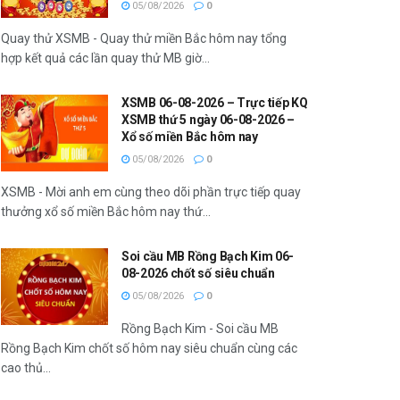
05/08/2026
0
Quay thử XSMB - Quay thử miền Bắc hôm nay tổng
hợp kết quả các lần quay thử MB giờ...
XSMB 06-08-2026 – Trực tiếp KQ
XSMB thứ 5 ngày 06-08-2026 –
Xổ số miền Bắc hôm nay
05/08/2026
0
XSMB - Mời anh em cùng theo dõi phần trực tiếp quay
thưởng xổ số miền Bắc hôm nay thứ...
Soi cầu MB Rồng Bạch Kim 06-
08-2026 chốt số siêu chuẩn
05/08/2026
0
Rồng Bạch Kim - Soi cầu MB
Rồng Bạch Kim chốt số hôm nay siêu chuẩn cùng các
cao thủ...