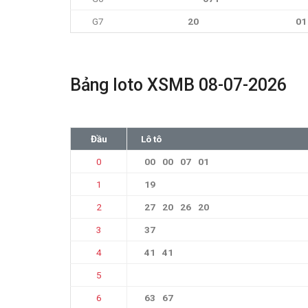
G7
20
01
Bảng loto XSMB 08-07-2026
Đầu
Lô tô
0
00
00
07
01
1
19
2
27
20
26
20
3
37
4
41
41
5
6
63
67