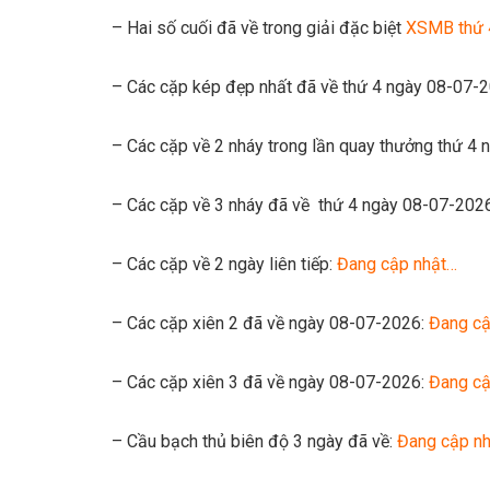
– Hai số cuối đã về trong giải đặc biệt
XSMB thứ 
– Các cặp kép đẹp nhất đã về thứ 4 ngày 08-07-2
– Các cặp về 2 nháy trong lần quay thưởng thứ 4
– Các cặp về 3 nháy đã về thứ 4 ngày 08-07-202
– Các cặp về 2 ngày liên tiếp:
Đang cập nhật…
– Các cặp xiên 2 đã về ngày 08-07-2026:
Đang cậ
– Các cặp xiên 3 đã về ngày 08-07-2026:
Đang cậ
– Cầu bạch thủ biên độ 3 ngày đã về:
Đang cập n