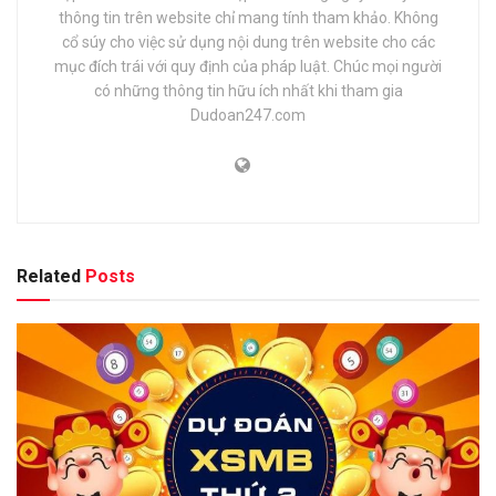
thông tin trên website chỉ mang tính tham khảo. Không
cổ súy cho việc sử dụng nội dung trên website cho các
mục đích trái với quy định của pháp luật. Chúc mọi người
có những thông tin hữu ích nhất khi tham gia
Dudoan247.com
Related
Posts