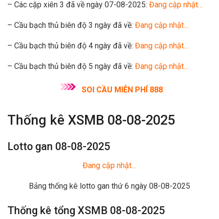
– Các cặp xiên 3 đã về ngày 07-08-2025:
Đang cập nhật…
– Cầu bạch thủ biên độ 3 ngày đã về:
Đang cập nhật…
– Cầu bạch thủ biên độ 4 ngày đã về:
Đang cập nhật…
– Cầu bạch thủ biên độ 5 ngày đã về:
Đang cập nhật…
SOI CẦU MIỄN PHÍ 888
Thống kê XSMB 08-08-2025
Lotto gan 08-08-2025
Đang cập nhật…
Bảng thống kê lotto gan thứ 6 ngày 08-08-2025
Thống kê tổng XSMB 08-08-2025