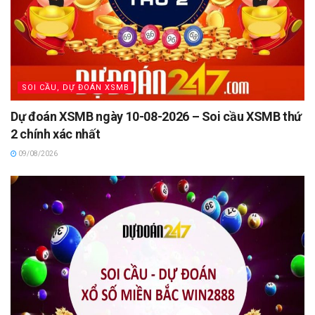
SOI CẦU, DỰ ĐOÁN XSMB
Dự đoán XSMB ngày 10-08-2026 – Soi cầu XSMB thứ
2 chính xác nhất
09/08/2026