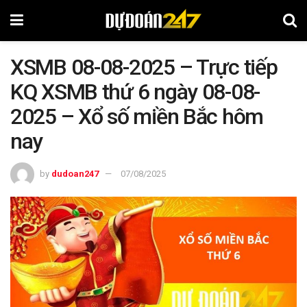
XSMB 08-08-2025 – Trực tiếp
KQ XSMB thứ 6 ngày 08-08-
2025 – Xổ số miền Bắc hôm
nay
by
dudoan247
07/08/2025