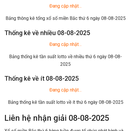
Đang cập nhật…
Bảng thông kê tổng xổ số miền Bắc thứ 6 ngày 08-08-2025
Thống kê về nhiều 08-08-2025
Đang cập nhật…
Bảng thống kê tần suất lotto về nhiều thứ 6 ngày 08-08-
2025
Thống kê về ít 08-08-2025
Đang cập nhật…
Bảng thống kê tần suất lotto về ít thứ 6 ngày 08-08-2025
Liên hệ nhận giải 08-08-2025
Xổ số miền Bắc thứ 6 hàng tuần được tổ chức phát hành và