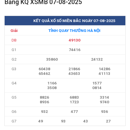
Bảng KQ XSMB 07-08-2025
KẾT QUẢ XỔ SỐ MIỀN BẮC NGÀY 07-08-2025
Giải
TỈNH QUAY THƯỞNG HÀ NỘI
DB
49130
G1
74416
G2
35860
24132
G3
60438
21866
14286
65462
43653
41113
G4
1166
1577
3508
0814
G5
8826
6883
3314
8936
1723
9740
G6
932
477
936
G7
49
93
43
27