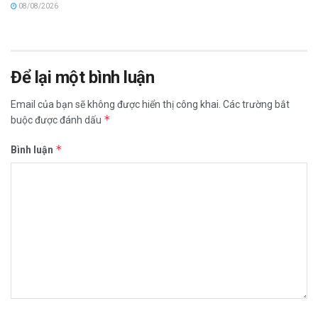
08/08/2026
Để lại một bình luận
Email của bạn sẽ không được hiển thị công khai.
Các trường bắt
*
buộc được đánh dấu
*
Bình luận