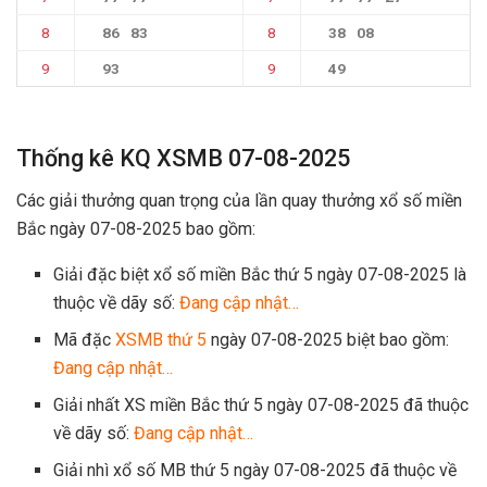
8
86
83
8
38
08
9
93
9
49
Thống kê KQ XSMB 07-08-2025
Các giải thưởng quan trọng của lần quay thưởng xổ số miền
Bắc ngày 07-08-2025 bao gồm:
Giải đặc biệt xổ số miền Bắc thứ 5 ngày 07-08-2025 là
thuộc về dãy số:
Đang cập nhật…
Mã đặc
XSMB thứ 5
ngày 07-08-2025 biệt bao gồm:
Đang cập nhật…
Giải nhất XS miền Bắc thứ 5 ngày 07-08-2025 đã thuộc
về dãy số:
Đang cập nhật…
Giải nhì xổ số MB thứ 5 ngày 07-08-2025 đã thuộc về