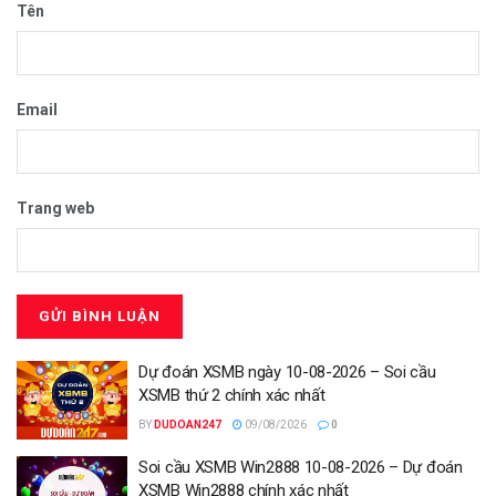
Tên
Email
Trang web
Dự đoán XSMB ngày 10-08-2026 – Soi cầu
XSMB thứ 2 chính xác nhất
BY
DUDOAN247
09/08/2026
0
Soi cầu XSMB Win2888 10-08-2026 – Dự đoán
XSMB Win2888 chính xác nhất