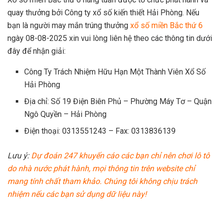
quay thưởng bởi Công ty xổ số kiến thiết Hải Phòng. Nếu
bạn là người may mắn trúng thưởng
xổ số miền Bắc thứ 6
ngày 08-08-2025 xin vui lòng liên hệ theo các thông tin dưới
đây để nhận giải:
Công Ty Trách Nhiệm Hữu Hạn Một Thành Viên Xổ Số
Hải Phòng
Địa chỉ: Số 19 Điện Biên Phủ – Phường Máy Tơ – Quận
Ngô Quyền – Hải Phòng
Điện thoại: 0313551243 – Fax: 0313836139
Lưu ý:
Dự đoán 247 khuyến cáo các bạn chỉ nên chơi lô tô
do nhà nước phát hành, mọi thông tin trên website chỉ
mang tính chất tham khảo. Chúng tôi không chịu trách
nhiệm nếu các bạn sử dụng dữ liệu này!