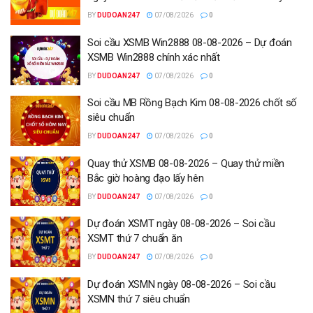
BY
DUDOAN247
07/08/2026
0
Soi cầu XSMB Win2888 08-08-2026 – Dự đoán
XSMB Win2888 chính xác nhất
BY
DUDOAN247
07/08/2026
0
Soi cầu MB Rồng Bạch Kim 08-08-2026 chốt số
siêu chuẩn
BY
DUDOAN247
07/08/2026
0
Quay thử XSMB 08-08-2026 – Quay thử miền
Bắc giờ hoàng đạo lấy hên
BY
DUDOAN247
07/08/2026
0
Dự đoán XSMT ngày 08-08-2026 – Soi cầu
XSMT thứ 7 chuẩn ăn
BY
DUDOAN247
07/08/2026
0
Dự đoán XSMN ngày 08-08-2026 – Soi cầu
XSMN thứ 7 siêu chuẩn