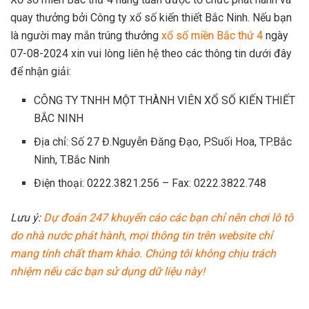
quay thưởng bởi Công ty xổ số kiến thiết Bắc Ninh. Nếu bạn
là người may mắn trúng thưởng
xổ số miền Bắc thứ 4
ngày
07-08-2024 xin vui lòng liên hệ theo các thông tin dưới đây
để nhận giải:
CÔNG TY TNHH MỘT THÀNH VIÊN XỔ SỐ KIẾN THIẾT
BẮC NINH
Địa chỉ: Số 27 Đ.Nguyễn Đăng Đạo, P.Suối Hoa, TP.Bắc
Ninh, T.Bắc Ninh
Điện thoại: 0222.3821.256 – Fax: 0222.3822.748
Lưu ý:
Dự đoán 247 khuyến cáo các bạn chỉ nên chơi lô tô
do nhà nước phát hành, mọi thông tin trên website chỉ
mang tính chất tham khảo. Chúng tôi không chịu trách
nhiệm nếu các bạn sử dụng dữ liệu này!