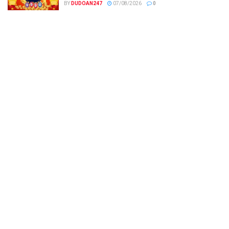
BY
DUDOAN247
07/08/2026
0