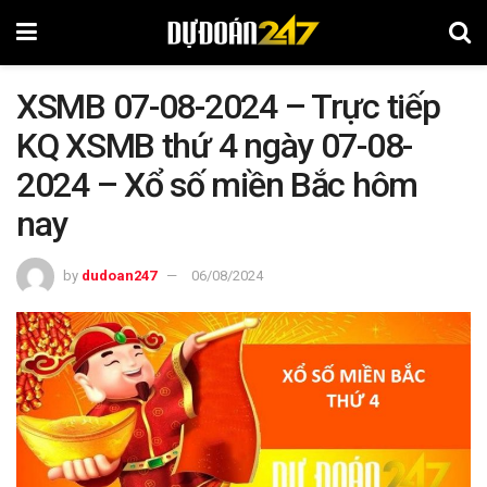
XSMB 07-08-2024 – Trực tiếp
KQ XSMB thứ 4 ngày 07-08-
2024 – Xổ số miền Bắc hôm
nay
by
dudoan247
06/08/2024