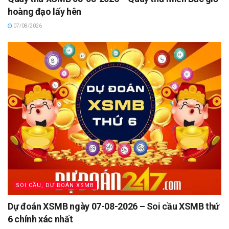
hoàng đạo lấy hên
07/08/2026
SOI CẦU, DỰ ĐOÁN XSMB
Dự đoán XSMB ngày 07-08-2026 – Soi cầu XSMB thứ
6 chính xác nhất