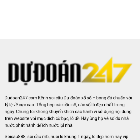
Dudoan247.com Kênh soi cầu Dự đoán xổ số – bóng đá chuẩn với
tỷ lệ về cực cao. Tổng hợp các cầu số, các số
lô đẹp nhất trong
ngày
. Chúng tôi không khuyến khích các hành vi sử dụng nội dung
trên website với mục đích cờ bạc, lô đề. Hãy ùng hộ vé số do nhà
nước phát hành để ích nước lợi nhà.
Soicau888
,
soi cầu mb
,
nuôi lô khung 1 ngày
,
lô đẹp hôm nay vip