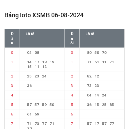
Bảng loto XSMB 06-08-2024
Đ
Lô tô
Đ
Lô tô
ầ
u
u
ôi
0
04
08
0
80
50
70
1
14
17
19
19
1
71
61
11
71
15
11
12
2
25
23
24
2
82
12
3
36
3
73
23
4
4
04
14
24
5
57
57
59
50
5
36
15
25
85
6
61
69
6
7
71
73
77
71
7
57
17
57
77
70