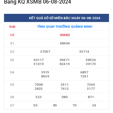
Bảng KQ XSMB 06-08-2024
KẾT QUẢ XỔ SỐ MIỀN BẮC NGÀY 06-08-2024
Giải
TỈNH QUAY THƯỞNG QUẢNG NINH
DB
00482
G1
68404
G2
37057
35714
G3
40117
99471
58536
51019
82419
39173
G4
3915
6857
8559
7261
G5
7008
3511
7369
2825
7612
3177
G6
523
080
871
G7
50
85
70
24