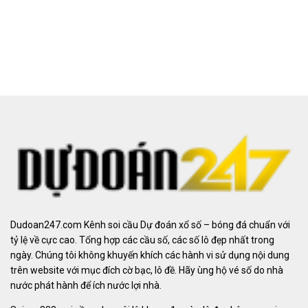
Dudoan247.com Kênh soi cầu Dự đoán xổ số – bóng đá chuẩn với
tỷ lệ về cực cao. Tổng hợp các cầu số, các số
lô đẹp nhất trong
ngày
. Chúng tôi không khuyến khích các hành vi sử dụng nội dung
trên website với mục đích cờ bạc, lô đề. Hãy ùng hộ vé số do nhà
nước phát hành để ích nước lợi nhà.