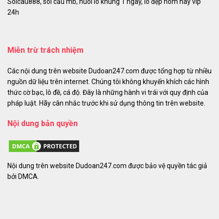
Soicau888
,
soi cầu mb
,
nuôi lô khung 1 ngày
,
lô đẹp hôm nay vip
24h
Miễn trừ trách nhiệm
Các nội dung trên website Dudoan247.com được tổng hợp từ nhiều
nguồn dữ liệu trên internet. Chúng tôi không khuyến khích các hình
thức cờ bạc, lô đề, cá độ. Đây là những hành vi trái với quy định của
pháp luật. Hãy cân nhắc trước khi sử dụng thông tin trên website.
Nội dung bản quyền
Nội dung trên website Dudoan247.com được bảo vệ quyền tác giả
bởi DMCA.