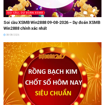
SOI CẦU, DỰ ĐOÁN XSMB
Soi cầu XSMB Win2888 09-08-2026 – Dự đoán XSMB
Win2888 chính xác nhất
08/08/2026