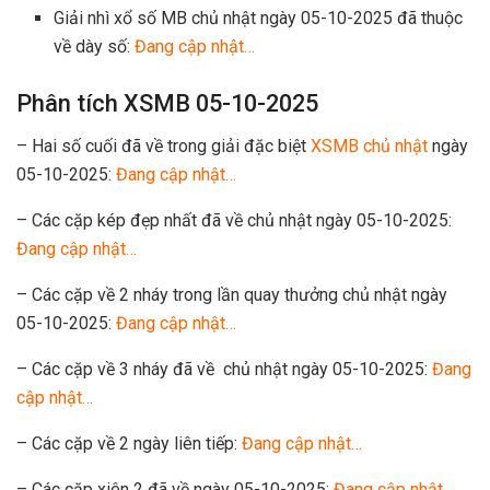
Giải nhì xổ số MB chủ nhật ngày 05-10-2025 đã thuộc
về dày số:
Đang cập nhật…
Phân tích XSMB 05-10-2025
– Hai số cuối đã về trong giải đặc biệt
XSMB chủ nhật
ngày
05-10-2025:
Đang cập nhật…
– Các cặp kép đẹp nhất đã về chủ nhật ngày 05-10-2025:
Đang cập nhật…
– Các cặp về 2 nháy trong lần quay thưởng chủ nhật ngày
05-10-2025:
Đang cập nhật…
– Các cặp về 3 nháy đã về chủ nhật ngày 05-10-2025:
Đang
cập nhật…
– Các cặp về 2 ngày liên tiếp:
Đang cập nhật…
– Các cặp xiên 2 đã về ngày 05-10-2025:
Đang cập nhật…