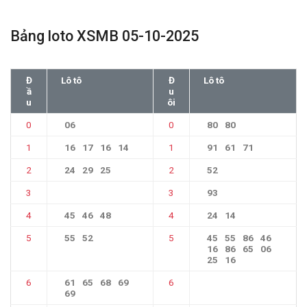
Bảng loto XSMB 05-10-2025
Đ
Lô tô
Đ
Lô tô
ầ
u
u
ôi
0
06
0
80
80
1
16
17
16
14
1
91
61
71
2
24
29
25
2
52
3
3
93
4
45
46
48
4
24
14
5
55
52
5
45
55
86
46
16
86
65
06
25
16
6
61
65
68
69
6
69