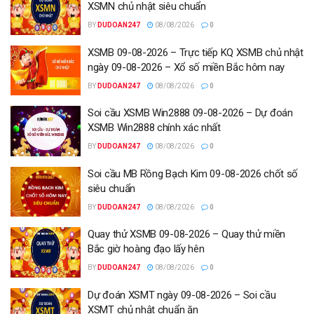
XSMN chủ nhật siêu chuẩn
BY
DUDOAN247
08/08/2026
0
XSMB 09-08-2026 – Trực tiếp KQ XSMB chủ nhật
ngày 09-08-2026 – Xổ số miền Bắc hôm nay
BY
DUDOAN247
08/08/2026
0
Soi cầu XSMB Win2888 09-08-2026 – Dự đoán
XSMB Win2888 chính xác nhất
BY
DUDOAN247
08/08/2026
0
Soi cầu MB Rồng Bạch Kim 09-08-2026 chốt số
siêu chuẩn
BY
DUDOAN247
08/08/2026
0
Quay thử XSMB 09-08-2026 – Quay thử miền
Bắc giờ hoàng đạo lấy hên
BY
DUDOAN247
08/08/2026
0
Dự đoán XSMT ngày 09-08-2026 – Soi cầu
XSMT chủ nhật chuẩn ăn