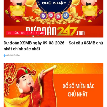
SOI CẦU, DỰ ĐOÁN XSMB
Dự đoán XSMB ngày 09-08-2026 – Soi cầu XSMB chủ
nhật chính xác nhất
08/08/2026