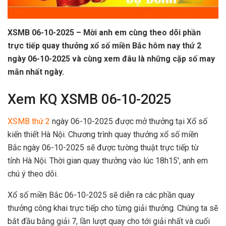
XSMB 06-10-2025 – Mời anh em cùng theo dõi phần
trực tiếp quay thưởng xổ số miền Bắc hôm nay thứ 2
ngày 06-10-2025 và cùng xem đâu là những cặp số may
mắn nhất ngày.
Xem KQ XSMB 06-10-2025
XSMB thứ 2
ngày 06-10-2025 được mở thưởng tại Xổ số
kiến thiết Hà Nội. Chương trình quay thưởng xổ số miền
Bắc ngày 06-10-2025 sẽ được tường thuật trực tiếp từ
tỉnh Hà Nội. Thời gian quay thưởng vào lúc 18h15', anh em
chú ý theo dõi.
Xổ số miền Bắc 06-10-2025 sẽ diễn ra các phần quay
thưởng công khai trực tiếp cho từng giải thưởng. Chúng ta sẽ
bắt đầu bằng giải 7, lần lượt quay cho tới giải nhất và cuối