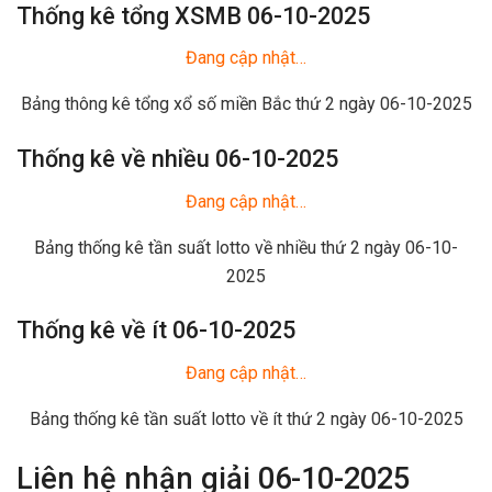
Thống kê tổng XSMB 06-10-2025
Đang cập nhật…
Bảng thông kê tổng xổ số miền Bắc thứ 2 ngày 06-10-2025
Thống kê về nhiều 06-10-2025
Đang cập nhật…
Bảng thống kê tần suất lotto về nhiều thứ 2 ngày 06-10-
2025
Thống kê về ít 06-10-2025
Đang cập nhật…
Bảng thống kê tần suất lotto về ít thứ 2 ngày 06-10-2025
Liên hệ nhận giải 06-10-2025