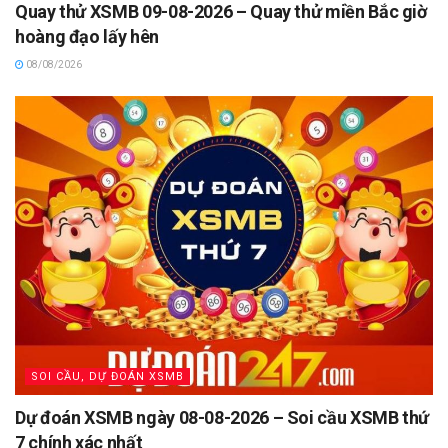
Quay thử XSMB 09-08-2026 – Quay thử miền Bắc giờ
hoàng đạo lấy hên
08/08/2026
SOI CẦU, DỰ ĐOÁN XSMB
Dự đoán XSMB ngày 08-08-2026 – Soi cầu XSMB thứ
7 chính xác nhất