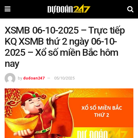
XSMB 06-10-2025 – Trực tiếp
KQ XSMB thứ 2 ngày 06-10-
2025 – Xổ số miền Bắc hôm
nay
by
dudoan247
05/10/2025