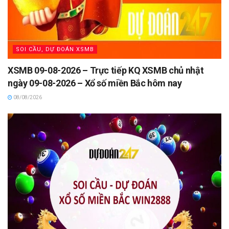
SOI CẦU, DỰ ĐOÁN XSMB
XSMB 09-08-2026 – Trực tiếp KQ XSMB chủ nhật
ngày 09-08-2026 – Xổ số miền Bắc hôm nay
08/08/2026