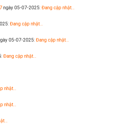
7
ngày 05-07-2025:
Đang cập nhật…
025:
Đang cập nhật…
 ngày 05-07-2025:
Đang cập nhật…
5:
Đang cập nhật…
p nhật…
p nhật…
hật…