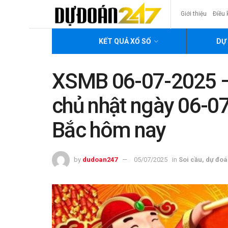
Giới thiệu
Điều
KẾT QUẢ XỔ SỐ
DỰ
XSMB 06-07-2025 –
chủ nhật ngày 06-0
Bắc hôm nay
by
dudoan247
05/07/2025
in
Soi cầu, dự đo