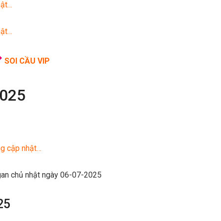
hật…
hật…
SOI CẦU VIP
2025
g cập nhật…
gan chủ nhật ngày 06-07-2025
25