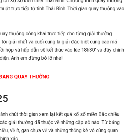
i Xổ số kiến thiết Thái Bình. Chương trình quay thưởng
ật trực tiếp từ tỉnh Thái Bình. Thời gian quay thưởng vào
ay thưởng công khai trực tiếp cho từng giải thưởng.
 tới giải nhất và cuối cùng là giải đặc biệt cùng các mã
ồi hộp và hấp dẫn sẽ kết thúc vào lúc 18h30' và đây chính
diện. Anh em đừng bỏ lỡ nhé!
ĐANG QUAY THƯỞNG
25
ành chút thời gian xem lại kết quả xổ số miền Bắc chiều
các giải thưởng đã thuộc về những cặp số nào. Từ bảng
ều, về ít, gan chưa về và những thống kê vô cùng quan
hính xác.