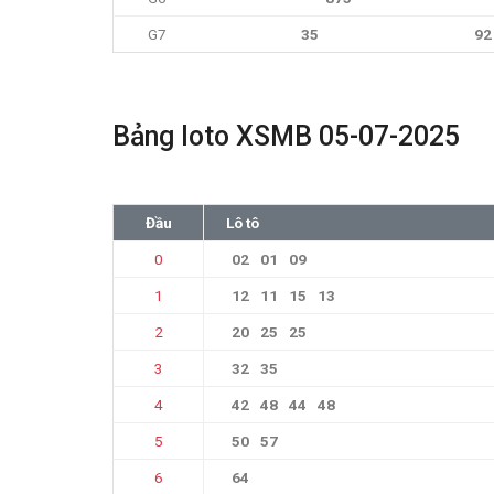
G7
35
92
Bảng loto XSMB 05-07-2025
Đầu
Lô tô
0
02
01
09
1
12
11
15
13
2
20
25
25
3
32
35
4
42
48
44
48
5
50
57
6
64