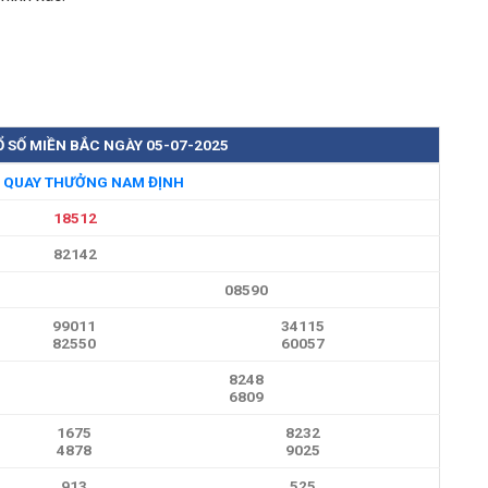
Ổ SỐ MIỀN BẮC NGÀY 05-07-2025
H QUAY THƯỞNG NAM ĐỊNH
18512
82142
08590
99011
34115
82550
60057
8248
6809
1675
8232
4878
9025
913
525