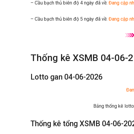
– Cầu bạch thủ biên độ 4 ngày đã về:
Đang cập n
– Cầu bạch thủ biên độ 5 ngày đã về:
Đang cập n
Thống kê XSMB 04-06-
Lotto gan 04-06-2026
Đan
Bảng thống kê lott
Thống kê tổng XSMB 04-06-20