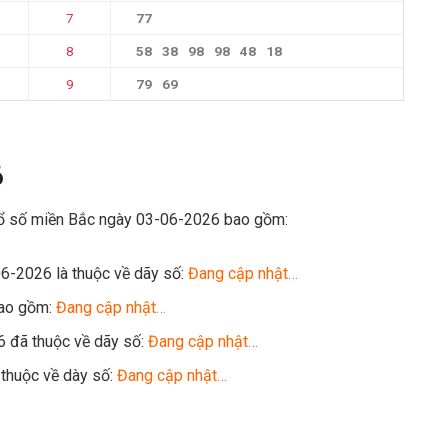
7
77
8
58
38
98
98
48
18
9
79
69
6
 xổ số miền Bắc ngày 03-06-2026 bao gồm:
06-2026 là thuộc về dãy số:
Đang cập nhật…
bao gồm:
Đang cập nhật…
6 đã thuộc về dãy số:
Đang cập nhật…
 thuộc về dày số:
Đang cập nhật…