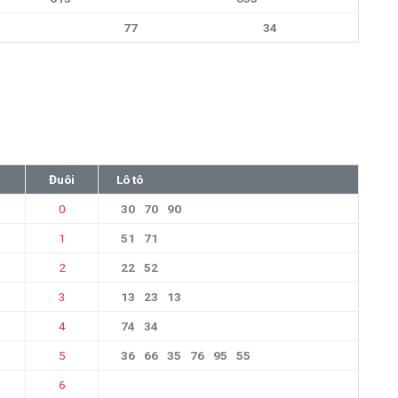
77
34
Đuôi
Lô tô
0
30
70
90
1
51
71
2
22
52
3
13
23
13
4
74
34
5
36
66
35
76
95
55
6