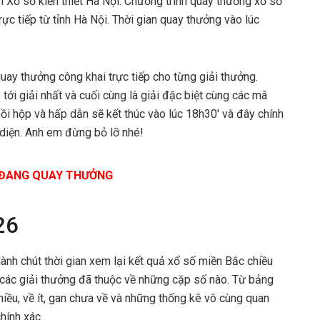
ổ số kiến thiết Hà Nội. Chương trình quay thưởng xổ số
c tiếp từ tỉnh Hà Nội. Thời gian quay thưởng vào lúc
ay thưởng công khai trực tiếp cho từng giải thưởng.
 tới giải nhất và cuối cùng là giải đặc biệt cùng các mã
ồi hộp và hấp dẫn sẽ kết thúc vào lúc 18h30' và đây chính
diện. Anh em đừng bỏ lỡ nhé!
ĐANG QUAY THƯỞNG
26
ành chút thời gian xem lại kết quả xổ số miền Bắc chiều
các giải thưởng đã thuộc về những cặp số nào. Từ bảng
ều, về ít, gan chưa về và những thống kê vô cùng quan
hính xác.