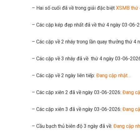
– Hai số cuối đã về trong giải đặc biệt
XSMB thứ 
– Các cặp kép đẹp nhất đã về thứ 4 ngày 03-06-2
– Các cặp về 2 nháy trong lần quay thưởng thứ 4
– Các cặp về 3 nháy đã về thứ 4 ngày 03-06-202
– Các cặp về 2 ngày liên tiếp:
Đang cập nhật…
– Các cặp xiên 2 đã về ngày 03-06-2026:
Đang cậ
– Các cặp xiên 3 đã về ngày 03-06-2026:
Đang cậ
– Cầu bạch thủ biên độ 3 ngày đã về:
Đang cập n