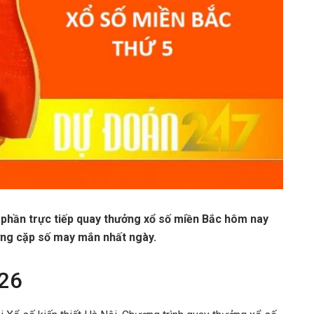
phần trực tiếp quay thưởng xổ số miền Bắc hôm nay
ững cặp số may mắn nhất ngày.
26