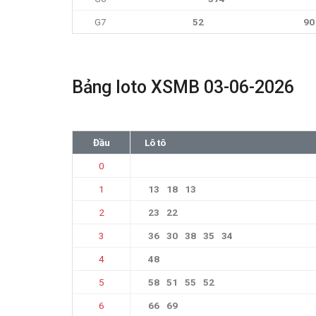
G7
52
90
Bảng loto XSMB 03-06-2026
Đầu
Lô tô
0
1
13
18
13
2
23
22
3
36
30
38
35
34
4
48
5
58
51
55
52
6
66
69