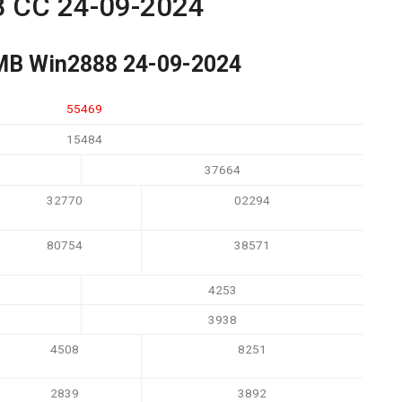
 CC 24-09-2024
MB Win2888 24-09-2024
55469
15484
37664
32770
02294
80754
38571
4253
3938
4508
8251
2839
3892