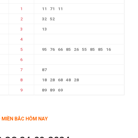
1
11
71
11
2
32
52
3
13
4
5
95
76
66
85
26
55
85
85
16
6
7
87
8
18
28
68
48
28
9
89
89
69
Ố MIỀN BẮC HÔM NAY