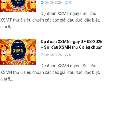
06/08/2026
0
Dự đoán XSMT ngày - Soi cầu
XSMT thứ 6 siêu chuẩn xác các giải đầu đuôi đặc biệt,
giải 8,...
Dự đoán XSMN ngày 07-08-2026
– Soi cầu XSMN thứ 6 siêu chuẩn
06/08/2026
0
Dự đoán XSMN ngày - Soi cầu
XSMN thứ 6 siêu chuẩn xác các giải đầu đuôi đặc biệt,
giải 8,...