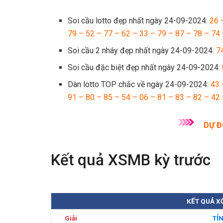
Soi cầu lotto đẹp nhất ngày 24-09-2024:
26 
79 – 52 – 77 – 62 – 33 – 79 – 87 – 78 – 74
Soi cầu 2 nháy đẹp nhất ngày 24-09-2024:
7
Soi cầu đặc biệt đẹp nhất ngày 24-09-2024:
Dàn lotto TOP chắc về ngày 24-09-2024:
43 
91 – 80 – 85 – 54 – 06 – 81 – 83 – 82 – 42
DỰ Đ
Kết quả XSMB kỳ trước
KẾT QUẢ X
Giải
TỈ