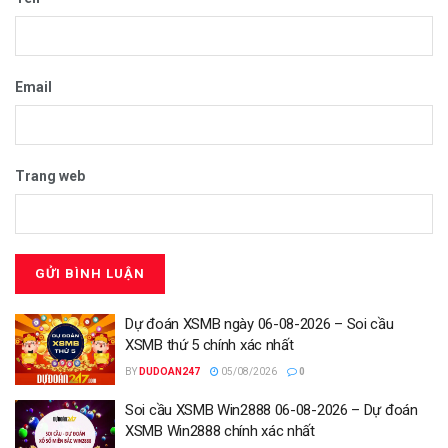
Email
Trang web
Dự đoán XSMB ngày 06-08-2026 – Soi cầu
XSMB thứ 5 chính xác nhất
BY
DUDOAN247
05/08/2026
0
Soi cầu XSMB Win2888 06-08-2026 – Dự đoán
XSMB Win2888 chính xác nhất