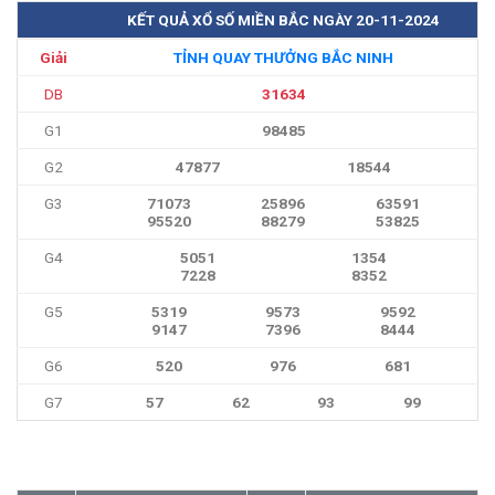
KẾT QUẢ XỔ SỐ MIỀN BẮC NGÀY 20-11-2024
Giải
TỈNH QUAY THƯỞNG BẮC NINH
DB
31634
G1
98485
G2
47877
18544
G3
71073
25896
63591
95520
88279
53825
G4
5051
1354
7228
8352
G5
5319
9573
9592
9147
7396
8444
G6
520
976
681
G7
57
62
93
99