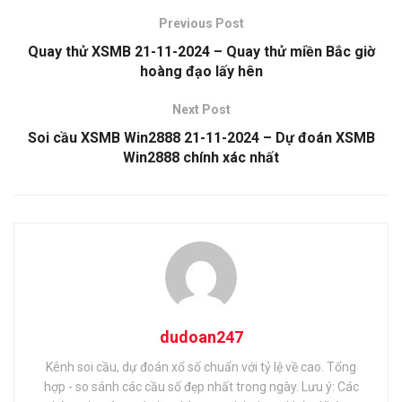
Previous Post
Quay thử XSMB 21-11-2024 – Quay thử miền Bắc giờ
hoàng đạo lấy hên
Next Post
Soi cầu XSMB Win2888 21-11-2024 – Dự đoán XSMB
Win2888 chính xác nhất
dudoan247
Kênh soi cầu, dự đoán xổ số chuẩn với tỷ lệ về cao. Tổng
hợp - so sánh các cầu số đẹp nhất trong ngày. Lưu ý: Các