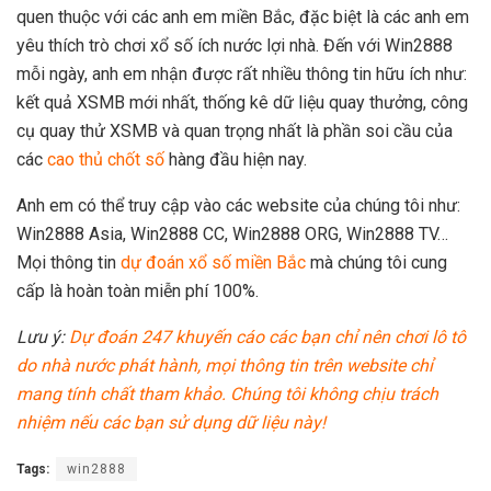
quen thuộc với các anh em miền Bắc, đặc biệt là các anh em
yêu thích trò chơi xổ số ích nước lợi nhà. Đến với Win2888
mỗi ngày, anh em nhận được rất nhiều thông tin hữu ích như:
kết quả XSMB mới nhất, thống kê dữ liệu quay thưởng, công
cụ quay thử XSMB và quan trọng nhất là phần soi cầu của
các
cao thủ chốt số
hàng đầu hiện nay.
Anh em có thể truy cập vào các website của chúng tôi như:
Win2888 Asia, Win2888 CC, Win2888 ORG, Win2888 TV…
Mọi thông tin
dự đoán xổ số miền Bắc
mà chúng tôi cung
cấp là hoàn toàn miễn phí 100%.
Lưu ý:
Dự đoán 247 khuyến cáo các bạn chỉ nên chơi lô tô
do nhà nước phát hành, mọi thông tin trên website chỉ
mang tính chất tham khảo. Chúng tôi không chịu trách
nhiệm nếu các bạn sử dụng dữ liệu này!
Tags:
win2888