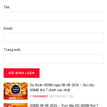
Tên
Email
Trang web
Dự đoán XSMB ngày 08-08-2026 – Soi cầu
XSMB thứ 7 chính xác nhất
BY
DUDOAN247
07/08/2026
0
XSMB 08-08-2026 – Trực tiếp KQ XSMB thứ 7