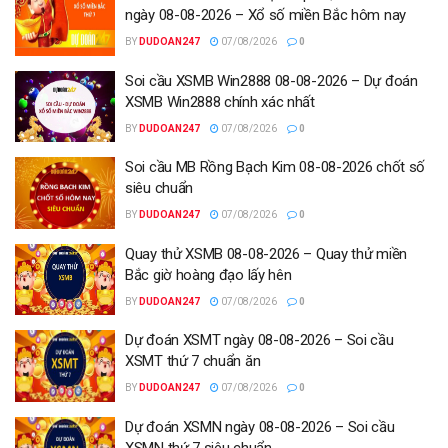
ngày 08-08-2026 – Xổ số miền Bắc hôm nay
BY
DUDOAN247
07/08/2026
0
Soi cầu XSMB Win2888 08-08-2026 – Dự đoán
XSMB Win2888 chính xác nhất
BY
DUDOAN247
07/08/2026
0
Soi cầu MB Rồng Bạch Kim 08-08-2026 chốt số
siêu chuẩn
BY
DUDOAN247
07/08/2026
0
Quay thử XSMB 08-08-2026 – Quay thử miền
Bắc giờ hoàng đạo lấy hên
BY
DUDOAN247
07/08/2026
0
Dự đoán XSMT ngày 08-08-2026 – Soi cầu
XSMT thứ 7 chuẩn ăn
BY
DUDOAN247
07/08/2026
0
Dự đoán XSMN ngày 08-08-2026 – Soi cầu
XSMN thứ 7 siêu chuẩn