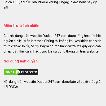
Soicau888
,
soi cầu mb
,
nuôi lô khung 1 ngày
,
lô đẹp hôm nay vip
24h
Miễn trừ trách nhiệm
Các nội dung trên website Dudoan247.com được tổng hợp từ nhiều
nguồn dữ liệu trên internet. Chúng tôi không khuyến khích các hình
thức cờ bạc, lô đề, cá độ. Đây là những hành vi trái với quy định của
pháp luật. Hãy cân nhắc trước khi sử dụng thông tin trên website.
Nội dung bản quyền
Nội dung trên website Dudoan247.com được bảo vệ quyền tác giả
bởi DMCA.