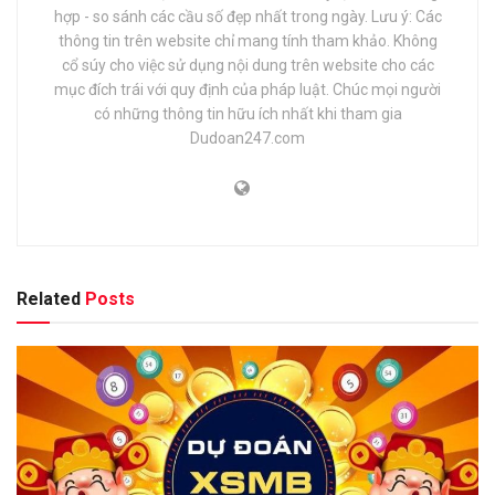
hợp - so sánh các cầu số đẹp nhất trong ngày. Lưu ý: Các
thông tin trên website chỉ mang tính tham khảo. Không
cổ súy cho việc sử dụng nội dung trên website cho các
mục đích trái với quy định của pháp luật. Chúc mọi người
có những thông tin hữu ích nhất khi tham gia
Dudoan247.com
Related
Posts