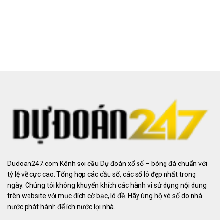
Dudoan247.com Kênh soi cầu Dự đoán xổ số – bóng đá chuẩn với
tỷ lệ về cực cao. Tổng hợp các cầu số, các số
lô đẹp nhất trong
ngày
. Chúng tôi không khuyến khích các hành vi sử dụng nội dung
trên website với mục đích cờ bạc, lô đề. Hãy ùng hộ vé số do nhà
nước phát hành để ích nước lợi nhà.