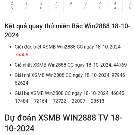
2
1
2
7
9
0
4
4
3
5
3
8
2
1
3
9
4
5
Kết quả quay thử miền Bắc Win2888 18-10-
2024
Giải đặc biệt XSMB Win2888 CC ngày 18-10-2024:
75506
Giả nhất XSMB Win2888 CC ngày 18-10-2024: 44769
Giải nhì XSMB Win2888 CC ngày 18-10-2024: 97946 –
62624
Giải ba XSMB Win2888 CC ngày 18-10-2024: 46045 –
17484 – 72164 – 72722 – 22007 – 08518
Dự đoán XSMB WIN2888 TV 18-
10-2024