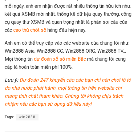
mỗi ngày, anh em nhận được rất nhiều thông tin hữu ích như:
kết quả XSMB mới nhất, thống kê dữ liệu quay thưởng, công
cụ quay thử XSMB và quan trọng nhất là phần soi cầu của
các
cao thủ chốt số
hàng đầu hiện nay.
Anh em có thể truy cập vào các website của chúng tôi như:
Win2888 Asia, Win2888 CC, Win2888 ORG, Win2888 TV…
Mọi thông tin
dự đoán xổ số miền Bắc
mà chúng tôi cung
cấp là hoàn toàn miễn phí 100%.
Lưu ý:
Dự đoán 247 khuyến cáo các bạn chỉ nên chơi lô tô
do nhà nước phát hành, mọi thông tin trên website chỉ
mang tính chất tham khảo. Chúng tôi không chịu trách
nhiệm nếu các bạn sử dụng dữ liệu này!
Tags:
win2888