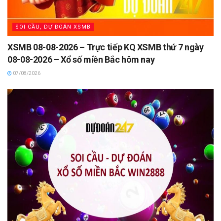
SOI CẦU, DỰ ĐOÁN XSMB
XSMB 08-08-2026 – Trực tiếp KQ XSMB thứ 7 ngày
08-08-2026 – Xổ số miền Bắc hôm nay
07/08/2026