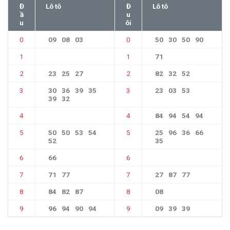
Đ
Lô tô
Đ
Lô tô
ầ
u
u
ôi
0
09
08
03
0
50
30
50
90
1
1
71
2
23
25
27
2
82
32
52
3
30
36
39
35
3
23
03
53
39
32
4
4
84
94
54
94
5
50
50
53
54
5
25
96
36
66
52
35
6
66
6
7
71
77
7
27
87
77
8
84
82
87
8
08
9
96
94
90
94
9
09
39
39