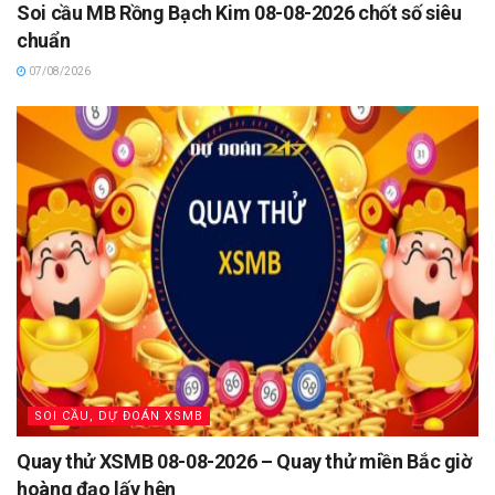
Soi cầu MB Rồng Bạch Kim 08-08-2026 chốt số siêu
chuẩn
07/08/2026
SOI CẦU, DỰ ĐOÁN XSMB
Quay thử XSMB 08-08-2026 – Quay thử miền Bắc giờ
hoàng đạo lấy hên