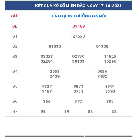
KẾT QUẢ XỔ SỐ MIỀN BẮC NGÀY 17-10-2024
Giải
TỈNH QUAY THƯỞNG HÀ NỘI
DB
09109
G1
27650
G2
81830
84308
G3
33023
02750
14825
32284
38103
15296
G4
2053
0636
2439
7482
G5
9827
9871
3594
5187
0754
3590
G6
366
577
335
G7
94
39
32
52