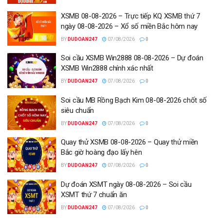
XSMB 08-08-2026 – Trực tiếp KQ XSMB thứ 7
ngày 08-08-2026 – Xổ số miền Bắc hôm nay
BY
DUDOAN247
07/08/2026
0
Soi cầu XSMB Win2888 08-08-2026 – Dự đoán
XSMB Win2888 chính xác nhất
BY
DUDOAN247
07/08/2026
0
Soi cầu MB Rồng Bạch Kim 08-08-2026 chốt số
siêu chuẩn
BY
DUDOAN247
07/08/2026
0
Quay thử XSMB 08-08-2026 – Quay thử miền
Bắc giờ hoàng đạo lấy hên
BY
DUDOAN247
07/08/2026
0
Dự đoán XSMT ngày 08-08-2026 – Soi cầu
XSMT thứ 7 chuẩn ăn
BY
DUDOAN247
07/08/2026
0