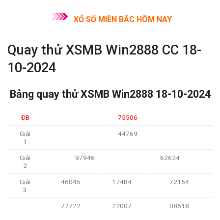
XỔ SỐ MIỀN BẮC HÔM NAY
Quay thử XSMB Win2888 CC 18-
10-2024
Bảng quay thử XSMB Win2888 18-10-2024
ĐB
75506
Giải
44769
1
Giải
97946
62624
2
Giải
46045
17484
72164
3
72722
22007
08518