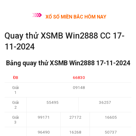
XỔ SỐ MIỀN BẮC HÔM NAY
Quay thử XSMB Win2888 CC 17-
11-2024
Bảng quay thử XSMB Win2888 17-11-2024
ĐB
66830
Giải
09148
1
Giải
55495
36257
2
Giải
99171
27172
16605
3
96490
16268
50737