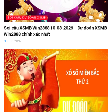
SOI CẦU, DỰ ĐOÁN XSMB
Soi cầu XSMB Win2888 10-08-2026 – Dự đoán XSMB
Win2888 chính xác nhất
09/08/2026