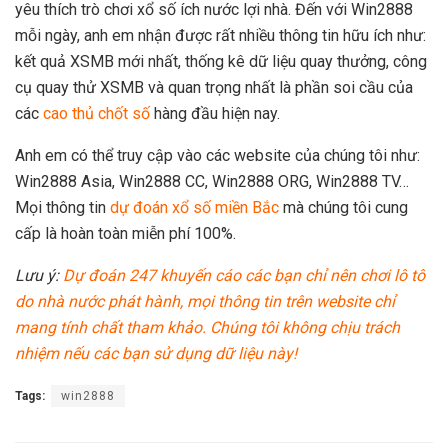
yêu thích trò chơi xổ số ích nước lợi nhà. Đến với Win2888
mỗi ngày, anh em nhận được rất nhiều thông tin hữu ích như:
kết quả XSMB mới nhất, thống kê dữ liệu quay thưởng, công
cụ quay thử XSMB và quan trọng nhất là phần soi cầu của
các
cao thủ chốt số
hàng đầu hiện nay.
Anh em có thể truy cập vào các website của chúng tôi như:
Win2888 Asia, Win2888 CC, Win2888 ORG, Win2888 TV…
Mọi thông tin
dự đoán xổ số miền Bắc
mà chúng tôi cung
cấp là hoàn toàn miễn phí 100%.
Lưu ý:
Dự đoán 247 khuyến cáo các bạn chỉ nên chơi lô tô
do nhà nước phát hành, mọi thông tin trên website chỉ
mang tính chất tham khảo. Chúng tôi không chịu trách
nhiệm nếu các bạn sử dụng dữ liệu này!
Tags:
win2888