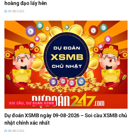
hoàng đạo lấy hên
09/08/2026
SOI CẦU, DỰ ĐOÁN XSMB
Dự đoán XSMB ngày 09-08-2026 – Soi cầu XSMB chủ
nhật chính xác nhất
08/08/2026