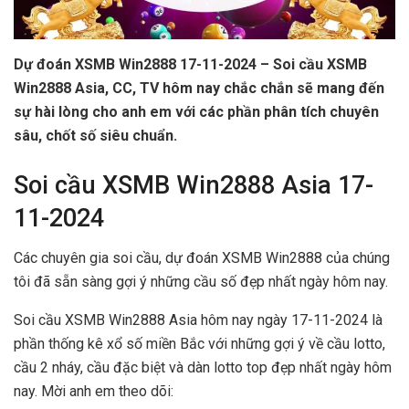
Dự đoán XSMB Win2888 17-11-2024 – Soi cầu XSMB
Win2888 Asia, CC, TV hôm nay chắc chắn sẽ mang đến
sự hài lòng cho anh em với các phần phân tích chuyên
sâu, chốt số siêu chuẩn.
Soi cầu XSMB Win2888 Asia 17-
11-2024
Các chuyên gia soi cầu, dự đoán XSMB Win2888 của chúng
tôi đã sẵn sàng gợi ý những cầu số đẹp nhất ngày hôm nay.
Soi cầu XSMB Win2888 Asia hôm nay ngày 17-11-2024 là
phần thống kê xổ số miền Bắc với những gợi ý về cầu lotto,
cầu 2 nháy, cầu đặc biệt và dàn lotto top đẹp nhất ngày hôm
nay. Mời anh em theo dõi: