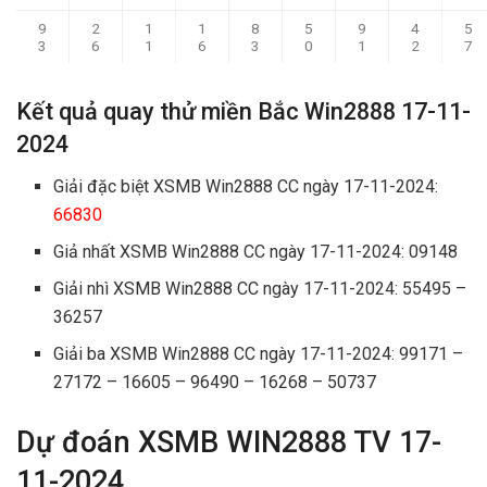
9
2
1
1
8
5
9
4
5
3
6
1
6
3
0
1
2
7
Kết quả quay thử miền Bắc Win2888 17-11-
2024
Giải đặc biệt XSMB Win2888 CC ngày 17-11-2024:
66830
Giả nhất XSMB Win2888 CC ngày 17-11-2024: 09148
Giải nhì XSMB Win2888 CC ngày 17-11-2024: 55495 –
36257
Giải ba XSMB Win2888 CC ngày 17-11-2024: 99171 –
27172 – 16605 – 96490 – 16268 – 50737
Dự đoán XSMB WIN2888 TV 17-
11-2024