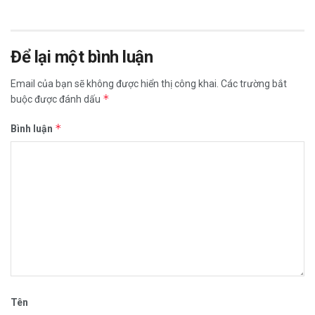
Để lại một bình luận
Email của bạn sẽ không được hiển thị công khai.
Các trường bắt
*
buộc được đánh dấu
*
Bình luận
Tên