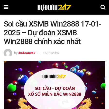
Soi cầu XSMB Win2888 17-01-
2025 – Dự đoán XSMB
Win2888 chính xác nhất
by
dudoan247
16/01/2025