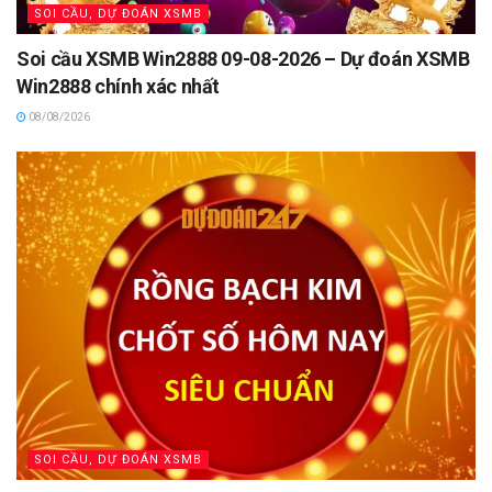
SOI CẦU, DỰ ĐOÁN XSMB
Soi cầu XSMB Win2888 09-08-2026 – Dự đoán XSMB
Win2888 chính xác nhất
08/08/2026
SOI CẦU, DỰ ĐOÁN XSMB