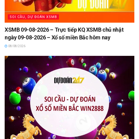
SOI CẦU, DỰ ĐOÁN XSMB
XSMB 09-08-2026 – Trực tiếp KQ XSMB chủ nhật
ngày 09-08-2026 – Xổ số miền Bắc hôm nay
08/08/2026