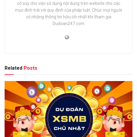
cổ súy cho việc sử dụng nội dung trên website cho các
mục đích trái với quy định của pháp luật. Chúc mọi người
có những thông tin hữu ích nhất khi tham gia
Dudoan247.com
Related
Posts