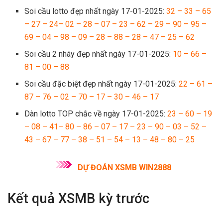
Soi cầu lotto đẹp nhất ngày 17-01-2025:
32 – 33 – 65
– 27 – 24– 02 – 28 – 07 – 23 – 62 – 29 – 90 – 95 –
69 – 04 – 98 – 09 – 28 – 88 – 28 – 47 – 25 – 62
Soi cầu 2 nháy đẹp nhất ngày 17-01-2025:
10 –
66 –
81 –
00 –
88
Soi cầu đặc biệt đẹp nhất ngày 17-01-2025:
22 –
61 –
87 –
76 –
02 –
70 –
17 –
30 –
46 –
17
Dàn lotto TOP chắc về ngày 17-01-2025:
23 – 60 – 19
– 08 – 41– 80 – 86 – 07 – 17 – 23 – 90 – 03 – 52 –
43 – 67 – 77 – 38 – 51 – 54 – 13 – 48 – 80 – 25
DỰ ĐOÁN XSMB WIN2888
Kết quả XSMB kỳ trước