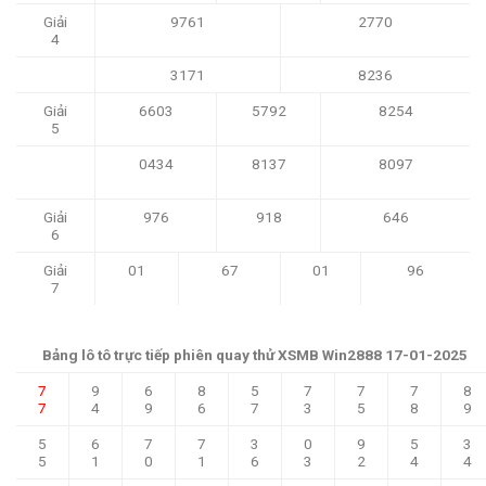
Giải
9761
2770
4
3171
8236
Giải
6603
5792
8254
5
0434
8137
8097
Giải
976
918
646
6
Giải
01
67
01
96
7
Bảng lô tô trực tiếp phiên quay thử XSMB Win2888 17-01-2025
7
9
6
8
5
7
7
7
8
7
4
9
6
7
3
5
8
9
5
6
7
7
3
0
9
5
3
5
1
0
1
6
3
2
4
4