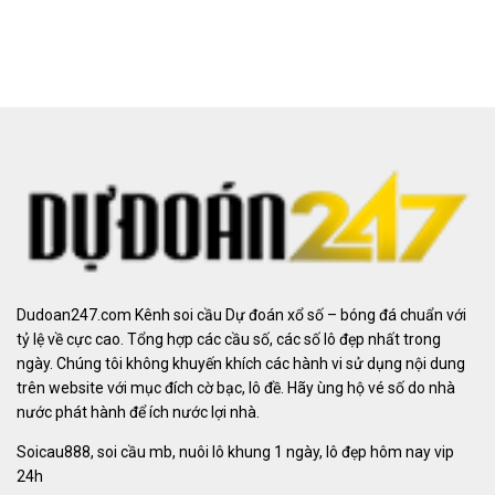
Dudoan247.com Kênh soi cầu Dự đoán xổ số – bóng đá chuẩn với
tỷ lệ về cực cao. Tổng hợp các cầu số, các số
lô đẹp nhất trong
ngày
. Chúng tôi không khuyến khích các hành vi sử dụng nội dung
trên website với mục đích cờ bạc, lô đề. Hãy ùng hộ vé số do nhà
nước phát hành để ích nước lợi nhà.
Soicau888
,
soi cầu mb
,
nuôi lô khung 1 ngày
,
lô đẹp hôm nay vip
24h