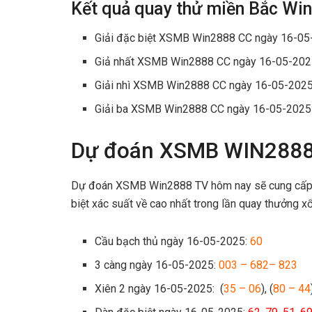
Kết quả quay thử miền Bắc Wi
Giải đặc biệt XSMB Win2888 CC ngày 16-05
Giả nhất XSMB Win2888 CC ngày 16-05-202
Giải nhì XSMB Win2888 CC ngày 16-05-202
Giải ba XSMB Win2888 CC ngày 16-05-2025
Dự đoán XSMB WIN2888
Dự đoán XSMB Win2888 TV hôm nay sẽ cung cấp ch
biệt xác suất về cao nhất trong lần quay thưởng 
Cầu bạch thủ ngày 16-05-2025:
60
3 càng ngày 16-05-2025:
003 – 682– 823
Xiên 2 ngày 16-05-2025: (
35 – 06
), (
80 – 44