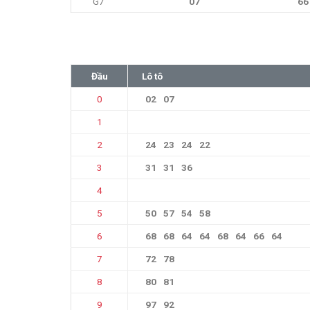
G7
07
66
Đầu
Lô tô
0
02
07
1
2
24
23
24
22
3
31
31
36
4
5
50
57
54
58
6
68
68
64
64
68
64
66
64
7
72
78
8
80
81
9
97
92