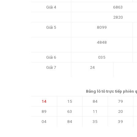
Giải 4
6863
2820
Giải 5
8099
4848
Giải 6
035
Giải 7
24
Bảng lô tô trực tiếp phiê
14
15
84
79
89
63
11
20
04
84
35
39