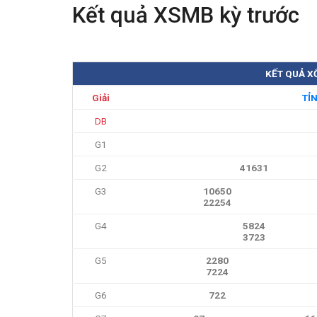
Kết quả XSMB kỳ trước
KẾT QUẢ X
Giải
TỈ
DB
G1
G2
41631
G3
10650
22254
G4
5824
3723
G5
2280
7224
G6
722