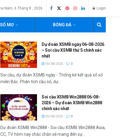
hứ Năm, 6 Tháng 8 , 2026
Login
SỔ MƠ
BÓNG ĐÁ
Dự đoán XSMB ngày 06-08-2026
– Soi cầu XSMB thứ 5 chính xác
nhất
05/08/2026
0
Soi cầu, dự đoán XSMB ngày - Thống kê kết quả xổ số
miền Bắc. Phân tích cầu số, dự...
Soi cầu XSMB Win2888 06-08-
2026 – Dự đoán XSMB Win2888
chính xác nhất
05/08/2026
0
Dự đoán XSMB Win2888 - Soi cầu XSMB Win2888 Asia,
CC, TV hôm nay chắc chắn sẽ mang đến sự...