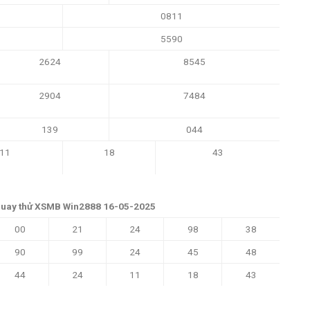
0811
5590
2624
8545
2904
7484
139
044
11
18
43
n quay thử XSMB Win2888 16-05-2025
00
21
24
98
38
90
99
24
45
48
44
24
11
18
43