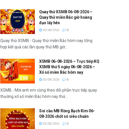
Quay thử XSMB 06-08-2026 –
Quay thử miền Bắc giờ hoàng
đạo lấy hên
05/08/2026
0
Quay thử XSMB - Quay thử miền Bắc hôm nay tổng
hợp kết quả các lần quay thử MB giờ...
XSMB 06-08-2026 – Trực tiếp KQ
XSMB thứ 5 ngày 06-08-2026 –
Xổ số miền Bắc hôm nay
05/08/2026
0
XSMB - Mời anh em cùng theo dõi phần trực tiếp quay
thưởng xổ số miền Bắc hôm nay thứ...
Soi cầu MB Rồng Bạch Kim 06-
08-2026 chốt số siêu chuẩn
05/08/2026
0