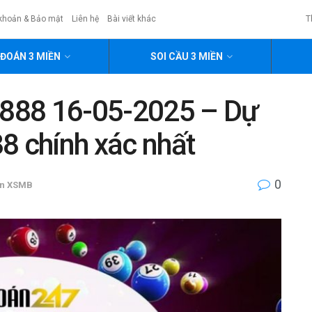
 khoản & Bảo mật
Liên hệ
Bài viết khác
T
 ĐOÁN 3 MIỀN
SOI CẦU 3 MIỀN
888 16-05-2025 – Dự
 chính xác nhất
0
án XSMB