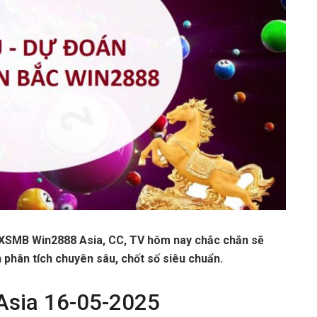
XSMB Win2888 Asia, CC, TV hôm nay chắc chắn sẽ
phân tích chuyên sâu, chốt số siêu chuẩn.
Asia 16-05-2025