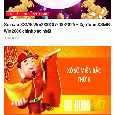
SOI CẦU, DỰ ĐOÁN XSMB
Soi cầu XSMB Win2888 07-08-2026 – Dự đoán XSMB
Win2888 chính xác nhất
06/08/2026