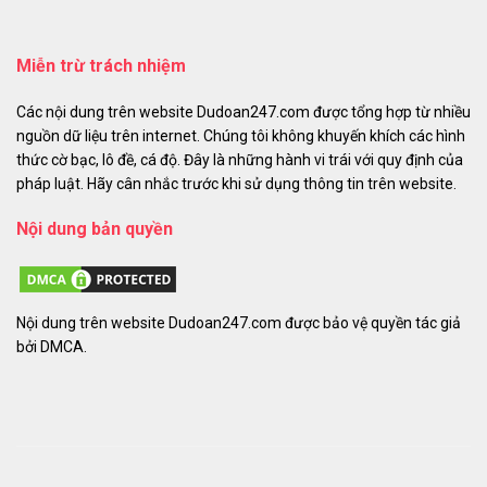
Miễn trừ trách nhiệm
Các nội dung trên website Dudoan247.com được tổng hợp từ nhiều
nguồn dữ liệu trên internet. Chúng tôi không khuyến khích các hình
thức cờ bạc, lô đề, cá độ. Đây là những hành vi trái với quy định của
pháp luật. Hãy cân nhắc trước khi sử dụng thông tin trên website.
Nội dung bản quyền
Nội dung trên website Dudoan247.com được bảo vệ quyền tác giả
bởi DMCA.