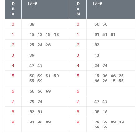
Đ
Lô tô
Đ
Lô tô
ầ
u
u
ôi
0
08
0
50
50
1
15
13
15
18
1
91
51
81
2
25
24
26
2
82
3
39
3
13
4
47
47
4
24
74
5
50
59
51
50
5
15
96
66
25
55
59
66
26
15
55
6
66
66
69
6
7
79
74
7
47
47
8
82
81
8
08
18
9
91
96
99
9
79
59
99
39
69
59