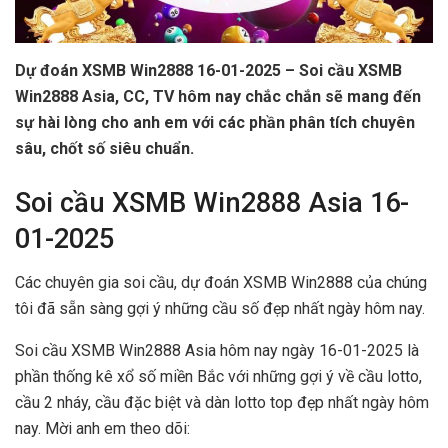
Dự đoán XSMB Win2888 16-01-2025 – Soi cầu XSMB
Win2888 Asia, CC, TV hôm nay chắc chắn sẽ mang đến
sự hài lòng cho anh em với các phần phân tích chuyên
sâu, chốt số siêu chuẩn.
Soi cầu XSMB Win2888 Asia 16-
01-2025
Các chuyên gia soi cầu, dự đoán XSMB Win2888 của chúng
tôi đã sẵn sàng gợi ý những cầu số đẹp nhất ngày hôm nay.
Soi cầu XSMB Win2888 Asia hôm nay ngày 16-01-2025 là
phần thống kê xổ số miền Bắc với những gợi ý về cầu lotto,
cầu 2 nháy, cầu đặc biệt và dàn lotto top đẹp nhất ngày hôm
nay. Mời anh em theo dõi: