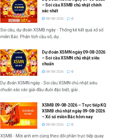
– Soi cầu XSMB chủ nhật chính
xác nhất
08/08/2026
0
Soi cầu, dự đoán XSMB ngày - Thống kê kết quả xổ số
miền Bắc. Phân tích cầu số, dự...
Dự đoán XSMN ngày 09-08-2026
– Soi cầu XSMN chủ nhật siêu
chuẩn
08/08/2026
0
Dự đoán XSMN ngày - Soi cầu XSMN chủ nhật siêu
chuẩn xác các giải đầu đuôi đặc biệt, giải...
XSMB 09-08-2026 – Trực tiếp KQ
XSMB chủ nhật ngày 09-08-2026
– Xổ số miền Bắc hôm nay
08/08/2026
0
XSMB - Mời anh em cùng theo dõi phần trực tiếp quay