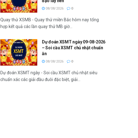
đạo lấy hên
08/08/2026
0
Quay thử XSMB - Quay thử miền Bắc hôm nay tổng
hợp kết quả các lần quay thử MB giờ...
Dự đoán XSMT ngày 09-08-2026
– Soi cầu XSMT chủ nhật chuẩn
ăn
08/08/2026
0
Dự đoán XSMT ngày - Soi cầu XSMT chủ nhật siêu
chuẩn xác các giải đầu đuôi đặc biệt, giải...