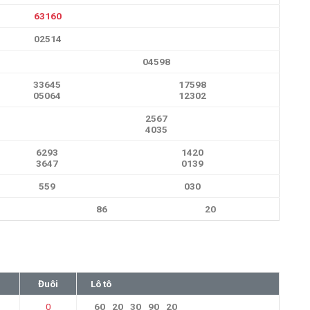
63160
02514
04598
33645
17598
05064
12302
2567
4035
6293
1420
3647
0139
559
030
86
20
Đuôi
Lô tô
0
60
20
30
90
20