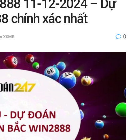
888 11-12-2024 – Dự
 chính xác nhất
0
án XSMB