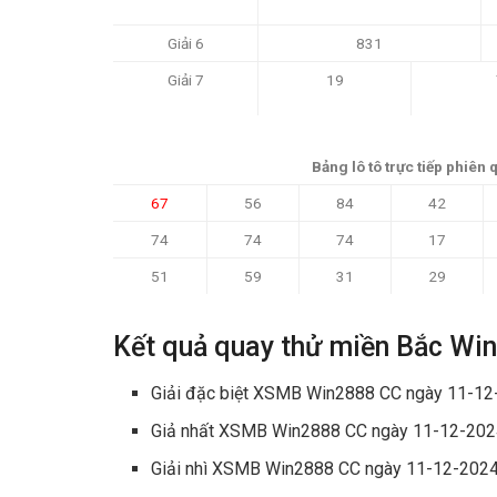
Giải 6
831
Giải 7
19
Bảng lô tô trực tiếp phiê
67
56
84
42
74
74
74
17
51
59
31
29
Kết quả quay thử miền Bắc Wi
Giải đặc biệt XSMB Win2888 CC ngày 11-12
Giả nhất XSMB Win2888 CC ngày 11-12-202
Giải nhì XSMB Win2888 CC ngày 11-12-202