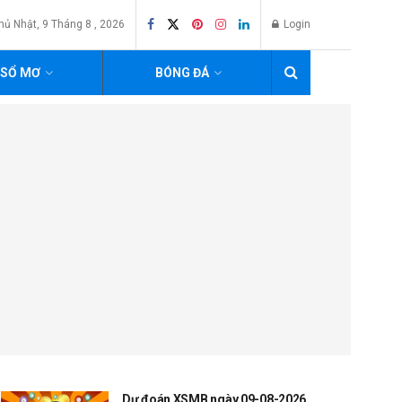
hủ Nhật, 9 Tháng 8 , 2026
Login
SỔ MƠ
BÓNG ĐÁ
Dự đoán XSMB ngày 09-08-2026