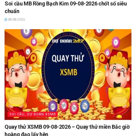
Soi cầu MB Rồng Bạch Kim 09-08-2026 chốt số siêu
chuẩn
08/08/2026
SOI CẦU, DỰ ĐOÁN XSMB
Quay thử XSMB 09-08-2026 – Quay thử miền Bắc giờ
hoàng đạo lấy hên