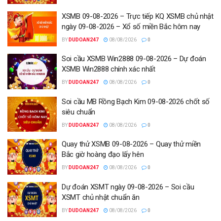
XSMB 09-08-2026 – Trực tiếp KQ XSMB chủ nhật
ngày 09-08-2026 – Xổ số miền Bắc hôm nay
BY
DUDOAN247
08/08/2026
0
Soi cầu XSMB Win2888 09-08-2026 – Dự đoán
XSMB Win2888 chính xác nhất
BY
DUDOAN247
08/08/2026
0
Soi cầu MB Rồng Bạch Kim 09-08-2026 chốt số
siêu chuẩn
BY
DUDOAN247
08/08/2026
0
Quay thử XSMB 09-08-2026 – Quay thử miền
Bắc giờ hoàng đạo lấy hên
BY
DUDOAN247
08/08/2026
0
Dự đoán XSMT ngày 09-08-2026 – Soi cầu
XSMT chủ nhật chuẩn ăn
BY
DUDOAN247
08/08/2026
0