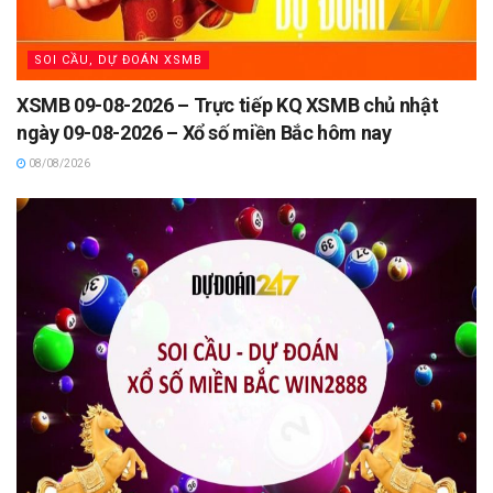
SOI CẦU, DỰ ĐOÁN XSMB
XSMB 09-08-2026 – Trực tiếp KQ XSMB chủ nhật
ngày 09-08-2026 – Xổ số miền Bắc hôm nay
08/08/2026