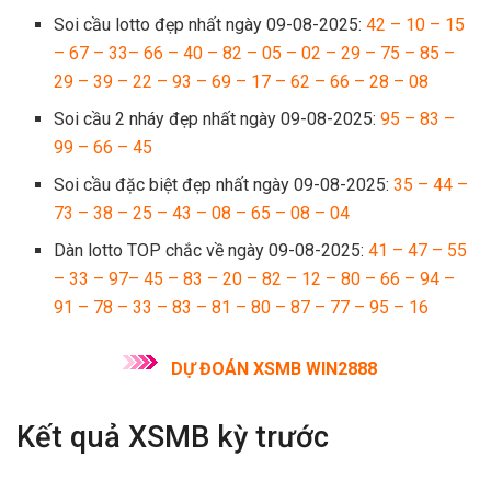
Soi cầu lotto đẹp nhất ngày 09-08-2025:
42 – 10 – 15
– 67 – 33– 66 – 40 – 82 – 05 – 02 – 29 – 75 – 85 –
29 – 39 – 22 – 93 – 69 – 17 – 62 – 66 – 28 – 08
Soi cầu 2 nháy đẹp nhất ngày 09-08-2025:
95 –
83 –
99 –
66 –
45
Soi cầu đặc biệt đẹp nhất ngày 09-08-2025:
35 –
44 –
73 –
38 –
25 –
43 –
08 –
65 –
08 –
04
Dàn lotto TOP chắc về ngày 09-08-2025:
41 – 47 – 55
– 33 – 97– 45 – 83 – 20 – 82 – 12 – 80 – 66 – 94 –
91 – 78 – 33 – 83 – 81 – 80 – 87 – 77 – 95 – 16
DỰ ĐOÁN XSMB WIN2888
Kết quả XSMB kỳ trước