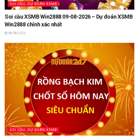
SOI CẦU, DỰ ĐOÁN XSMB
Soi cầu XSMB Win2888 09-08-2026 – Dự đoán XSMB
Win2888 chính xác nhất
08/08/2026
SOI CẦU, DỰ ĐOÁN XSMB