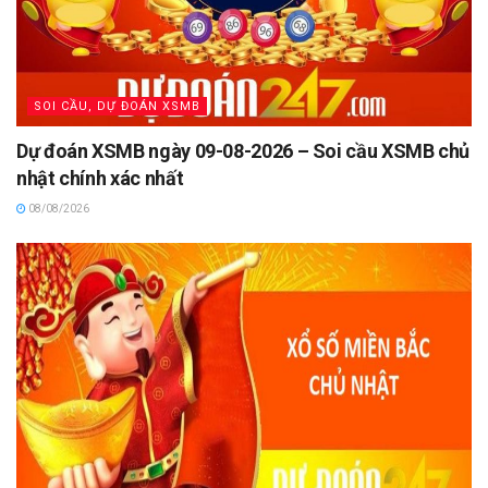
SOI CẦU, DỰ ĐOÁN XSMB
Dự đoán XSMB ngày 09-08-2026 – Soi cầu XSMB chủ
nhật chính xác nhất
08/08/2026