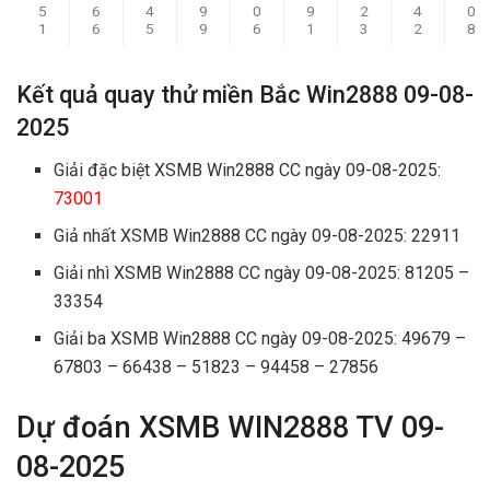
5
6
4
9
0
9
2
4
0
1
6
5
9
6
1
3
2
8
Kết quả quay thử miền Bắc Win2888 09-08-
2025
Giải đặc biệt XSMB Win2888 CC ngày 09-08-2025:
73001
Giả nhất XSMB Win2888 CC ngày 09-08-2025: 22911
Giải nhì XSMB Win2888 CC ngày 09-08-2025: 81205 –
33354
Giải ba XSMB Win2888 CC ngày 09-08-2025: 49679 –
67803 – 66438 – 51823 – 94458 – 27856
Dự đoán XSMB WIN2888 TV 09-
08-2025