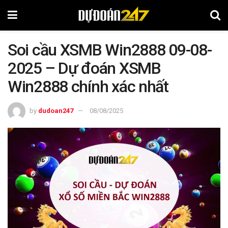
Soi cầu XSMB Win2888 09-08-
2025 – Dự đoán XSMB
Win2888 chính xác nhất
by
dudoan247
08/08/2025