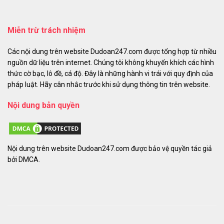
Miễn trừ trách nhiệm
Các nội dung trên website Dudoan247.com được tổng hợp từ nhiều
nguồn dữ liệu trên internet. Chúng tôi không khuyến khích các hình
thức cờ bạc, lô đề, cá độ. Đây là những hành vi trái với quy định của
pháp luật. Hãy cân nhắc trước khi sử dụng thông tin trên website.
Nội dung bản quyền
Nội dung trên website Dudoan247.com được bảo vệ quyền tác giả
bởi DMCA.