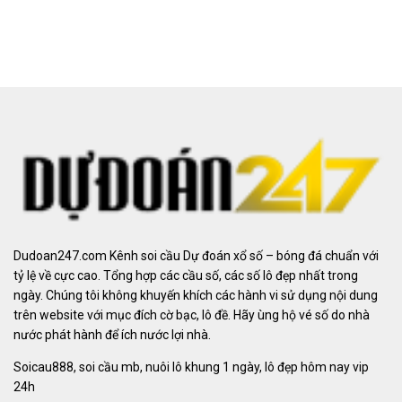
Dudoan247.com Kênh soi cầu Dự đoán xổ số – bóng đá chuẩn với
tỷ lệ về cực cao. Tổng hợp các cầu số, các số
lô đẹp nhất trong
ngày
. Chúng tôi không khuyến khích các hành vi sử dụng nội dung
trên website với mục đích cờ bạc, lô đề. Hãy ùng hộ vé số do nhà
nước phát hành để ích nước lợi nhà.
Soicau888
,
soi cầu mb
,
nuôi lô khung 1 ngày
,
lô đẹp hôm nay vip
24h