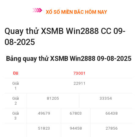
XỔ SỐ MIỀN BẮC HÔM NAY
Quay thử XSMB Win2888 CC 09-
08-2025
Bảng quay thử XSMB Win2888 09-08-2025
ĐB
73001
Giải
22911
1
Giải
81205
33354
2
Giải
49679
67803
66438
3
51823
94458
27856