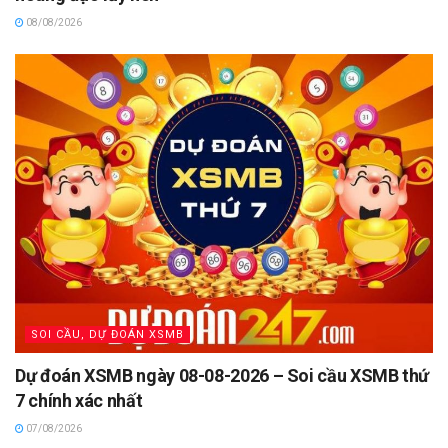
08/08/2026
SOI CẦU, DỰ ĐOÁN XSMB
Dự đoán XSMB ngày 08-08-2026 – Soi cầu XSMB thứ
7 chính xác nhất
07/08/2026