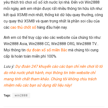
yêu thích trò chơi xổ số ích nước lợi nhà. Đến với Win2888
mỗi ngày, anh em nhận được rất nhiều thông tin hữu ích như:
kết quả XSMB mới nhất, thống kê dữ liệu quay thưởng, công
cụ quay thử XSMB và quan trọng nhất là phần soi cầu của
các
cao thủ chốt số
hàng đầu hiện nay.
Anh em có thể truy cập vào các website của chúng tôi như:
Win2888 Asia, Win2888 CC, Win2888 ORG, Win2888 TV…
Mọi thông tin
dự đoán xổ số miền Bắc
mà chúng tôi cung
cấp là hoàn toàn miễn phí 100%.
Lưu ý:
Dự đoán 247 khuyến cáo các bạn chỉ nên chơi lô tô
do nhà nước phát hành, mọi thông tin trên website chỉ
mang tính chất tham khảo. Chúng tôi không chịu trách
nhiệm nếu các bạn sử dụng dữ liệu này!
Tags:
win2888