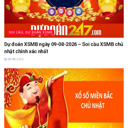
SOI CẦU, DỰ ĐOÁN XSMB
Dự đoán XSMB ngày 09-08-2026 – Soi cầu XSMB chủ
nhật chính xác nhất
08/08/2026