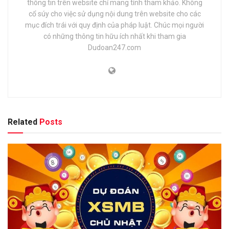
thông tin trên website chỉ mang tính tham khảo. Không
cổ súy cho việc sử dụng nội dung trên website cho các
mục đích trái với quy định của pháp luật. Chúc mọi người
có những thông tin hữu ích nhất khi tham gia
Dudoan247.com
Related
Posts