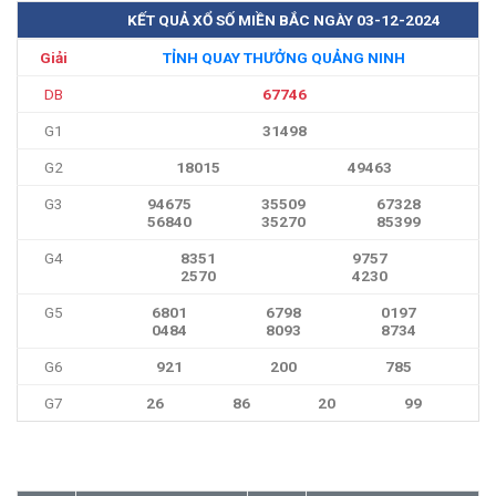
KẾT QUẢ XỔ SỐ MIỀN BẮC NGÀY 03-12-2024
Giải
TỈNH QUAY THƯỞNG QUẢNG NINH
DB
67746
G1
31498
G2
18015
49463
G3
94675
35509
67328
56840
35270
85399
G4
8351
9757
2570
4230
G5
6801
6798
0197
0484
8093
8734
G6
921
200
785
G7
26
86
20
99