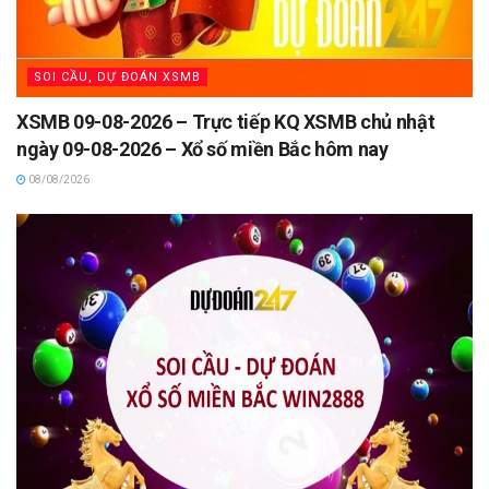
SOI CẦU, DỰ ĐOÁN XSMB
XSMB 09-08-2026 – Trực tiếp KQ XSMB chủ nhật
ngày 09-08-2026 – Xổ số miền Bắc hôm nay
08/08/2026