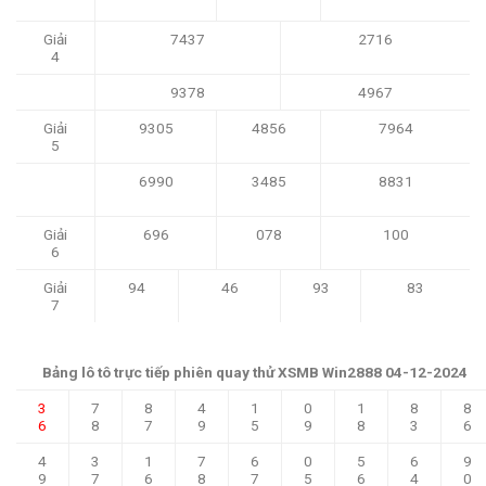
Giải
7437
2716
4
9378
4967
Giải
9305
4856
7964
5
6990
3485
8831
Giải
696
078
100
6
Giải
94
46
93
83
7
Bảng lô tô trực tiếp phiên quay thử XSMB Win2888 04-12-2024
3
7
8
4
1
0
1
8
8
6
8
7
9
5
9
8
3
6
4
3
1
7
6
0
5
6
9
9
7
6
8
7
5
6
4
0