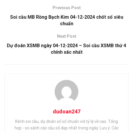
Previous Post
Soi cầu MB Rồng Bạch Kim 04-12-2024 chốt số siêu
chuẩn
Next Post
Dự đoán XSMB ngày 04-12-2024 – Soi cầu XSMB thứ 4
chính xác nhất
dudoan247
Kênh soi cầu, dự đoán xổ số chuẩn với tỷ lệ về cao. Tổng
hợp - so sánh các cầu số đẹp nhất trong ngày. Lưu ý: Các