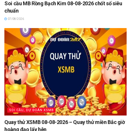
Soi cầu MB Rồng Bạch Kim 08-08-2026 chốt số siêu
chuẩn
07/08/2026
SOI CẦU, DỰ ĐOÁN XSMB
Quay thử XSMB 08-08-2026 – Quay thử miền Bắc giờ
hoàng đạo lấy hên