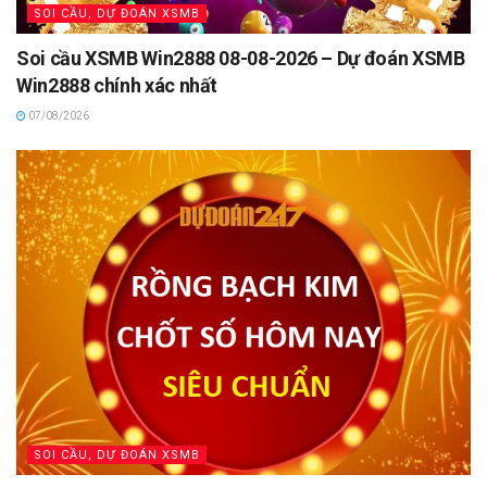
SOI CẦU, DỰ ĐOÁN XSMB
Soi cầu XSMB Win2888 08-08-2026 – Dự đoán XSMB
Win2888 chính xác nhất
07/08/2026
SOI CẦU, DỰ ĐOÁN XSMB