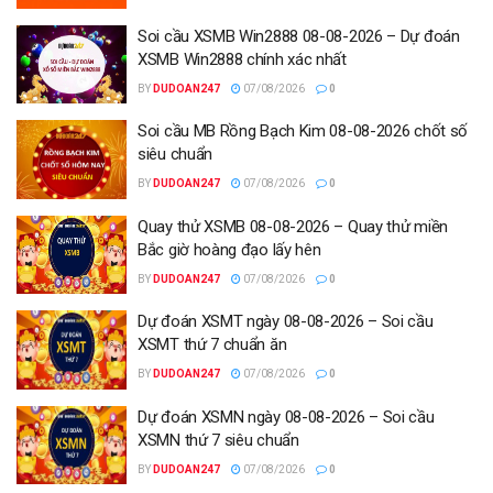
Soi cầu XSMB Win2888 08-08-2026 – Dự đoán
XSMB Win2888 chính xác nhất
BY
DUDOAN247
07/08/2026
0
Soi cầu MB Rồng Bạch Kim 08-08-2026 chốt số
siêu chuẩn
BY
DUDOAN247
07/08/2026
0
Quay thử XSMB 08-08-2026 – Quay thử miền
Bắc giờ hoàng đạo lấy hên
BY
DUDOAN247
07/08/2026
0
Dự đoán XSMT ngày 08-08-2026 – Soi cầu
XSMT thứ 7 chuẩn ăn
BY
DUDOAN247
07/08/2026
0
Dự đoán XSMN ngày 08-08-2026 – Soi cầu
XSMN thứ 7 siêu chuẩn
BY
DUDOAN247
07/08/2026
0