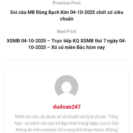
Previous Post
Soi cầu MB Rồng Bạch Kim 04-10-2025 chốt số siêu
chuẩn
Next Post
XSMB 04-10-2025 – Trực tiếp KQ XSMB thứ 7 ngày 04-
10-2025 – Xổ số miền Bắc hôm nay
dudoan247
Kênh soi cầu, dự đoán xổ số chuẩn với tỷ lệ về cao. Tổng
hợp - so sánh các cầu số đẹp nhất trong ngày. Lưu ý: Các
thông tin trên website chỉ mang tính tham khảo. Không