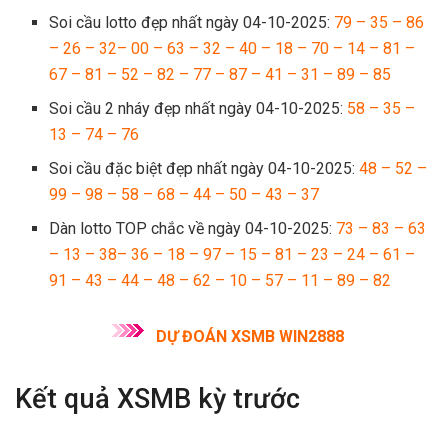
Soi cầu lotto đẹp nhất ngày 04-10-2025:
79 – 35 – 86
– 26 – 32– 00 – 63 – 32 – 40 – 18 – 70 – 14 – 81 –
67 – 81 – 52 – 82 – 77 – 87 – 41 – 31 – 89 – 85
Soi cầu 2 nháy đẹp nhất ngày 04-10-2025:
58 –
35 –
13 –
74 –
76
Soi cầu đặc biệt đẹp nhất ngày 04-10-2025:
48 –
52 –
99 –
98 –
58 –
68 –
44 –
50 –
43 –
37
Dàn lotto TOP chắc về ngày 04-10-2025:
73 – 83 – 63
– 13 – 38– 36 – 18 – 97 – 15 – 81 – 23 – 24 – 61 –
91 – 43 – 44 – 48 – 62 – 10 – 57 – 11 – 89 – 82
DỰ ĐOÁN XSMB WIN2888
Kết quả XSMB kỳ trước