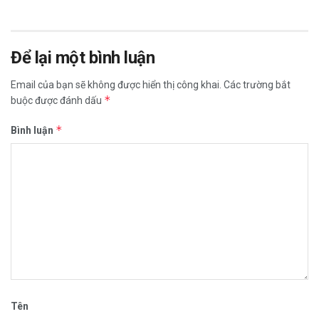
Để lại một bình luận
Email của bạn sẽ không được hiển thị công khai.
Các trường bắt
*
buộc được đánh dấu
*
Bình luận
Tên